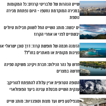
שייט הנהרות של סלבריטי קרוזס: כל המקומות
במכירה המוקדמת נחטפו - היום נפתחת מכירה
נוספת
ים יבשה: מותג השייט החל לשווק חבילות טיולים
יבשתיים לפני או אחרי הקרוז
הזמנה חכמה של חופשת קרוז: דרך סוכן ישראלי או
נציגות מקומית או מאתרים בחו״ל?
חדש על נהר הנילוס: חברת ויקינג משיקה ספינה
חדשה במצרים
הסופה הטרופית ארין עלולה להתפתח להוריקן:
ענקית השייט מבטלת עגינה ביעד הפופולארי
מגפילטע פיש ועד מצות וסופגניות: מותג שייט