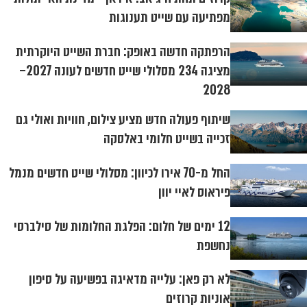
מפתיעה עם שייט תענוגות
הרפתקה חדשה באופק: חברת השייט היוקרתית
מציגה 234 מסלולי שייט חדשים לעונה 2027–
2028
שיתוף פעולה חדש מציע צילום, חוויות ואולי גם
זכייה בשייט חלומי באלסקה
החל מ-70 אירו לכיוון: מסלולי שייט חדשים מנמל
פיראוס לאיי יוון
12 ימים של חלום: הפלגת החלומות של סילברסי
נחשפת
לא רק פאן: עלייה מדאיגה בפשיעה על סיפון
אוניות קרוזים