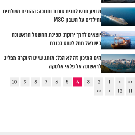
מבצע חדש לחגים סוכות וחנוכה: ההורים משלמים
והילדים על חשבון MSC
יוצאים לדרך ירוקה: ספינת החשמל הראשונה
בישראל תחל לשוט בכנרת
הים התיכון זה לא הכל: מותג שייט היוקרה מפליג
לראשונה אל פלאי אלסקה
10
9
8
7
6
5
4
3
2
1
<
<<
>>
>
12
11