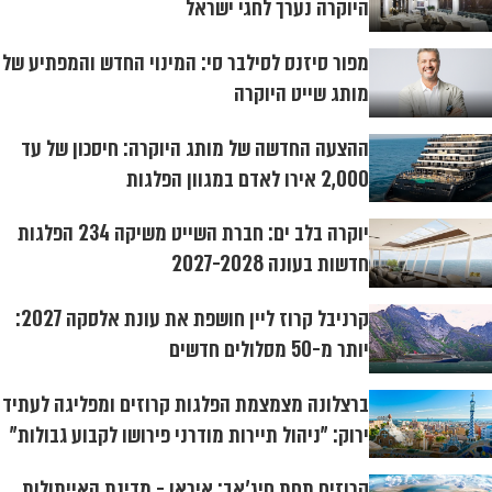
היוקרה נערך לחגי ישראל
מפור סיזנס לסילבר סי: המינוי החדש והמפתיע של
מותג שייט היוקרה
ההצעה החדשה של מותג היוקרה: חיסכון של עד
2,000 אירו לאדם במגוון הפלגות
יוקרה בלב ים: חברת השייט משיקה 234 הפלגות
חדשות בעונה 2027-2028
קרניבל קרוז ליין חושפת את עונת אלסקה 2027:
יותר מ-50 מסלולים חדשים
ברצלונה מצמצמת הפלגות קרוזים ומפליגה לעתיד
ירוק: "ניהול תיירות מודרני פירושו לקבוע גבולות"
קרוזים תחת חיג'אב: איראן - מדינת האייתולות