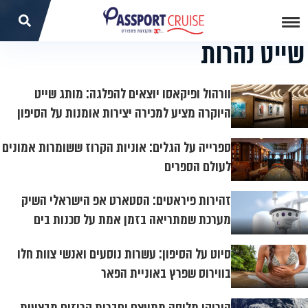
שייט נהרות
וורהול ופיקאסו יוצאים להפלגה: מותג שייט
היוקרה מציע למכירה יצירות אומנות על הסיפון
ספרייה על הגלים: אוניות הקרוז ששומרות אמונים
לעולם הספרים
זהירות פיראטים: הסטארט אפ הישראלי השיק
מערכת שמתריאה בזמן אמת על סכנות בים
סיוט על הסיפון: עשרות נוסעים ואנשי צוות חלו
בווירוס שפרץ באוניית הפאר
הוריקן מליסה מתעצם וחברות קרוזים מבצעות