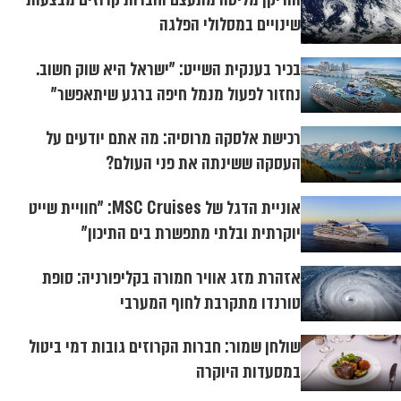
שינויים במסלולי הפלגה
בכיר בענקית השייט: "ישראל היא שוק חשוב.
נחזור לפעול מנמל חיפה ברגע שיתאפשר"
רכישת אלסקה מרוסיה: מה אתם יודעים על
העסקה ששינתה את פני העולם?
אוניית הדגל של MSC Cruises: "חוויית שייט
יוקרתית ובלתי מתפשרת בים התיכון"
אזהרת מזג אוויר חמורה בקליפורניה: סופת
טורנדו מתקרבת לחוף המערבי
שולחן שמור: חברות הקרוזים גובות דמי ביטול
במסעדות היוקרה