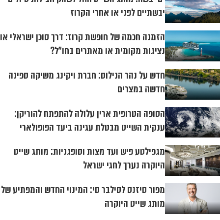
יבשתיים לפני או אחרי הקרוז
הזמנה חכמה של חופשת קרוז: דרך סוכן ישראלי או
נציגות מקומית או מאתרים בחו״ל?
חדש על נהר הנילוס: חברת ויקינג משיקה ספינה
חדשה במצרים
הסופה הטרופית ארין עלולה להתפתח להוריקן:
ענקית השייט מבטלת עגינה ביעד הפופולארי
מגפילטע פיש ועד מצות וסופגניות: מותג שייט
היוקרה נערך לחגי ישראל
מפור סיזנס לסילבר סי: המינוי החדש והמפתיע של
מותג שייט היוקרה