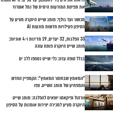
את תפיסת המודעות הימית של נמל אשדוד
מכושר ועד גולף: מותג שייט היוקרה מציע על
הסיפון פעילויות חדשות מונעות AI
33 הפלגות, 32 יעדים, 19 מדינות ו-4 אוניות:
מותג שייט היוקרה פותח עונה
בגלל סופה עזה: כלי שייט נסחפו ללב ים
"המאמץ שבחוסר המאמץ": הקמפיין החדש
והמפתיע של מותג השייט. צפו
וורהול ופיקאסו יוצאים להפלגה: מותג שייט
היוקרה מציע למכירה יצירות אומנות על הסיפון