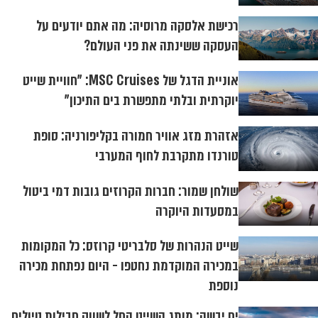
רכישת אלסקה מרוסיה: מה אתם יודעים על
העסקה ששינתה את פני העולם?
אוניית הדגל של MSC Cruises: "חוויית שייט
יוקרתית ובלתי מתפשרת בים התיכון"
אזהרת מזג אוויר חמורה בקליפורניה: סופת
טורנדו מתקרבת לחוף המערבי
שולחן שמור: חברות הקרוזים גובות דמי ביטול
במסעדות היוקרה
שייט הנהרות של סלבריטי קרוזס: כל המקומות
במכירה המוקדמת נחטפו - היום נפתחת מכירה
נוספת
ים יבשה: מותג השייט החל לשווק חבילות טיולים