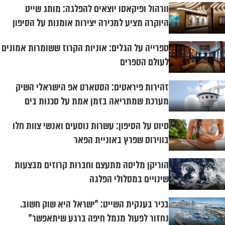
וורהול ופיקאסו יוצאים להפלגה: מותג שייט
היוקרה מציע למכירה יצירות אומנות על הסיפון
ספרייה על הגלים: אוניות הקרוז ששומרות אמונים
לעולם הספרים
זהירות פיראטים: הסטארט אפ הישראלי השיק
מערכת שמתריאה בזמן אמת על סכנות בים
סיוט על הסיפון: עשרות נוסעים ואנשי צוות חלו
בווירוס שפרץ באוניית הפאר
הוריקן מליסה מתעצם וחברות קרוזים מבצעות
שינויים במסלולי הפלגה
בכיר בענקית השייט: "ישראל היא שוק חשוב.
נחזור לפעול מנמל חיפה ברגע שיתאפשר"