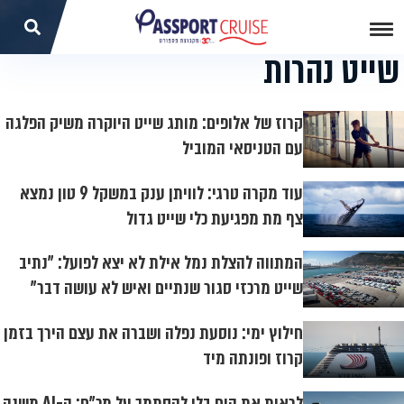
שייט נהרות
קרוז של אלופים: מותג שייט היוקרה משיק הפלגה
עם הטניסאי המוביל
עוד מקרה טרגי: לוויתן ענק במשקל 9 טון נמצא
צף מת מפגיעת כלי שייט גדול
המתווה להצלת נמל אילת לא יצא לפועל: "נתיב
שייט מרכזי סגור שנתיים ואיש לא עושה דבר"
חילוץ ימי: נוסעת נפלה ושברה את עצם הירך בזמן
קרוז ופונתה מיד
לראות את הים בלי להסתמך על מכ"ם: ה-AI משנה