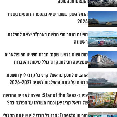
התפתחות הסופה
הנמל השכן ששבר שיא במספר הנוסעים בשנת
2024
ספינת הנהר הכי חדשה בארה"ב יצאה להפלגה
ראשונה
טוס ושוט בראש שקט: חברת השייט הפופולארית
שמציעה חבילות קרוז כולל טיסות והעברות
אוהבים לתכנן מראש? קרניבל קרוז ליין חושפת
פרטים על עונת ההפלגות לשנים 2026-2027
צפו ב-Star of the Seas: הצצה לאנייה החדשה
של רויאל קריביאן וכמה תשלמו על הפלגה בה?
הוריקן Ernesto: קרניבל קרוז ליין שינתה מסלולי