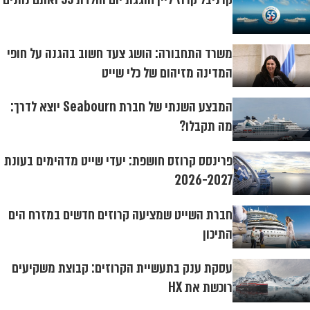
משרד התחבורה: הושג צעד חשוב בהגנה על חופי
המדינה מזיהום של כלי שייט
המבצע השנתי של חברת Seabourn יוצא לדרך:
מה תקבלו?
פרינסס קרוזס חושפת: יעדי שייט מדהימים בעונת
2026-2027
חברת השייט שמציעה קרוזים חדשים במזרח הים
התיכון
עסקת ענק בתעשיית הקרוזים: קבוצת משקיעים
רוכשת את HX