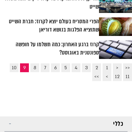
שייט
הפרי המסריח בעולם יוצא לקרוז: חברת השייט
שתוציא הפלגות בנושא דוריאן
קרוז ברגע האחרון: כמה תשלמו על חופשה
ספונטנית באוגוסט?
10
9
8
7
6
5
4
3
2
1
<
<<
>>
>
12
11
כללי