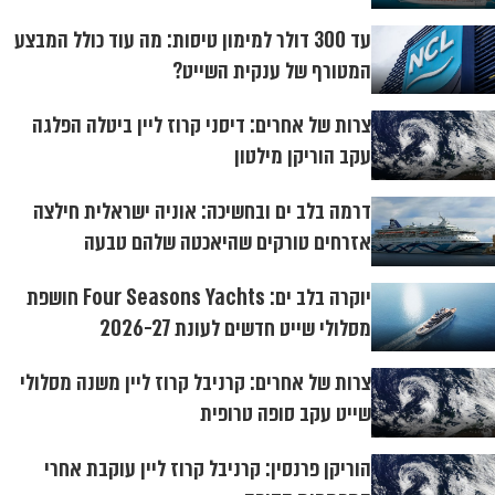
עד 300 דולר למימון טיסות: מה עוד כולל המבצע
המטורף של ענקית השייט?
צרות של אחרים: דיסני קרוז ליין ביטלה הפלגה
עקב הוריקן מילטון
דרמה בלב ים ובחשיכה: אוניה ישראלית חילצה
אזרחים טורקים שהיאכטה שלהם טבעה
יוקרה בלב ים: Four Seasons Yachts חושפת
מסלולי שייט חדשים לעונת 2026-27
צרות של אחרים: קרניבל קרוז ליין משנה מסלולי
שייט עקב סופה טרופית
הוריקן פרנסין: קרניבל קרוז ליין עוקבת אחרי