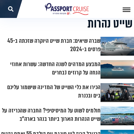
שייט נהרות
שברה שיאים: חברת שייט היוקרה שזכתה ב-45
פרסים ב-2024
המבצע המדהים לשנה החדשה: עשרות אחוזי
הנחה על קרוזים נבחרים
הכירו את כלי השייט של המדינה שישמור עליכם
בים ובכנרת
חולמים לשוט על המיסיסיפי? החברה שהכריזה על
שייט הנהרות הארוך ביותר בנהר בארה"ב
קרניבל קרוז ליין חוגגת יום הולדת 55 ואתם נהנים