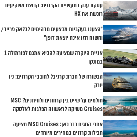
עסקת ענק בתעשיית הקרוזים: קבוצת משקיעים
רוכשת את HX
"הצענו בעקביות מבצעים מדהימים לבלאק פריידי,
והשנה הזו אינה יוצאת דופן"
אניית היוקרה שמציעה להביא אתכם לפורמולה 1
במונקו
הבשורה של חברת קרניבל לחובבי הקרוזים: ניו
יורק
חולמים על שייט בין קרחונים ולוויתנים? MSC
Cruises משיקה לראשונה הפלגות לאלסקה
אחרי החגים כבר כאן: MSC Cruises מציעה
חבילות קרוזים במחירים מיוחדים