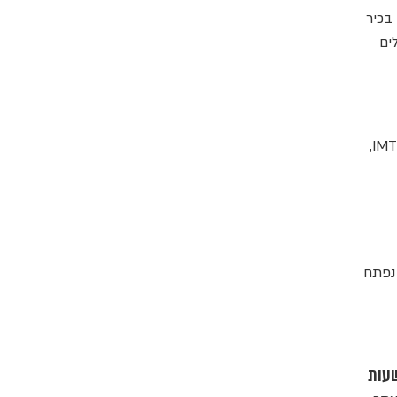
בכיר
לים
שתיים מענקיות השייט הבינלאומיות צפויות להשתתף בתערוכת התיירות הבינלאומית, ה-IMTM 2025,
י שייט מדי יום, נפתח