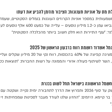
מס על אוניות תענוגות: הציבור מוזמן להביע את דעתו
שמעותית במספר אוניות הקרוזים העוגנות בנמלים הסקוטיים, שעמד
2024 על כ-1,000 ביקורים והביאו עמן כ-1.2 מיליון נוסעים – עלייה של כמעט 400
מל אשדוד רושמת רווח ברבעון הראשון של 2025
אחרי שנה מאתגרת, החברה מציגה קפיצה של 40% בהכנסות, רווח נקי של 20 
, השר לשיתוף פעולה אזורי והממונה על רשות החברות: "תוצאות כס
 החשמל הראשונה בישראל תחל לשוט בכנרת
הספינה, הקרויה "כורזין", תושק עד סוף 2026 ותפרוץ את הדרך לתחבורה ימית נקייה ושקטה
ר קיימא. היזמים: "החזון שלנו לעודד מעבר לספינות שמפחיתות זי