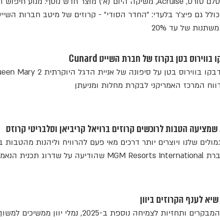
חטיבת הקרוזים מקבוצת אמסלם טורס, Acruise, משיקה היום (א') מוצר חדש נוסף: מנוע חיפו
ולל גם פיצ'ר בלעדי: "החדר הסודי" - קרוזים של מיטב חברות השיי
שתנות של עד 20%
ווירוס בטן בקרוז של חברת השייט Cunard
ווח המרכז האמריקני לבקרת מחלות ומניעתן
שמציעה הטבות לרוכשים קרוזים ברויאל קריביאן וסלבריטי קרוזס
מולים שלנו ויוצרים יותר דרכים מאי פעם להרוויח וליהנות מהטבות ב
העולם ובים", כך אמר נשיא חברת MGM Resorts International שהודיעה על שדרוג תכנית 
עם עלייה של 13.2% במספר המבקרים ותחזיות לצמיחה נוספת ב-2025, נמלי יוון 