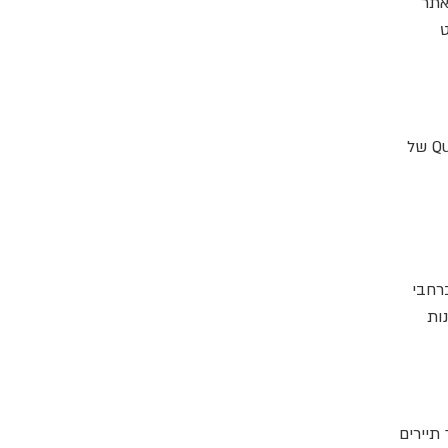
ש ואתר
ט
224 נוסעים ו-17 אנשי צוות נדבקו בווירוס בטן על סיפונה של אניית הדגל היוקרתית Queen Mary 2 של
רחבי
הנאמנות
ממשיכים למשוך תיירים