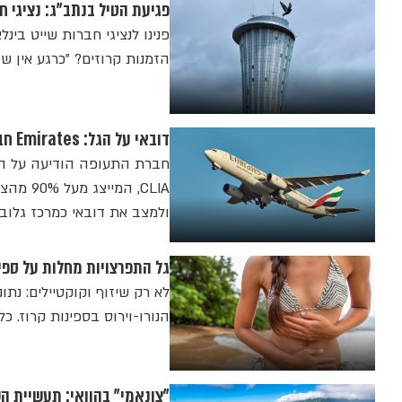
פגיעת הטיל בנתב"ג: נציגי 
פנינו לנציגי חברות שייט בי
הזמנות קרוזים? "כרגע אין שו
דובאי על הגל: Emirates חברת התעופה הלאומית של האמירות הנוצצת מחזקת ברית שייט עולמית
ולמצב את דובאי כמרכז גלובל
גל התפרצויות מחלות על ספי
לא רק שיזוף וקוקטיילים: נת
הנורו-וירוס בספינות קרוז. כ
"צונאמי" בהוואי: תעשיית ה