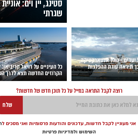
סטינג, יין וים: אוני
שגרתי
יותר מ-500 יעדים - כולל אנטארקטיקה,
 כך תיראה עונת ההפלגות
כל העיניים על רויאל קריביאן: 
הקרוזים החדשה תצא לדרך הש
רוצה לקבל התראה במייל על כל תוכן חדש של חדשות?
אני מעוניין לקבל חדשות, עדכונים והודעות פרסומיות ואני מסכים ל
ת
השימוש
ולמדיניות פרטיות