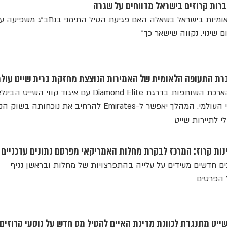
חברות קרוזים בישראל מדווחים על שגרה
נלאומיות בישראל בשאלה האם פגיעת הטיל התימני בנתב"ג משפיעה ע
ם שינוי. נקווה שישאר כך"
חברת התעופה הודיעה על הארכת השותפות בדרגת Diamond Elite עם איגוד קווי השייט
CLIA, המייצג מעל 90% מהצי העולמי. המהלך יאפשר ל-Emirates להרחיב את נוכחות
י לתיירות שייט
נות קרוז: המרכז לבקרת מחלות האמריקאי מפרסם נתונים עדכניים
ונים חדשים מעידים על עלייה בהתפרצויות של מחלות ובראשן נגיף
ל הפרטים
שייט מתנגדת לכוונת מדינת האיים להטיל מס חדש על נוסעי קרוזים