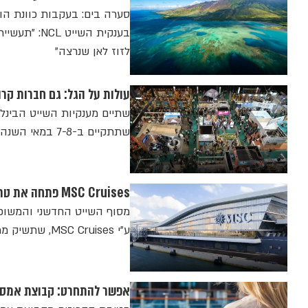
סערה בים: בעקבות כוונת הוו
בענקית השי
לזוז לאן שנרצה"
עולות על הגל: גם חברות קרוזים 
שתתקיים ב-7-8 במאי השנה באקספו בת"א, ואלה הן
MSC Cruises פתחה את טרמינל השייט הגדול בעולם בנמל מיאמי
ע"י MSC Cruises, שתשיק ממנו את האנייה החדשה MSC World America
אפשר להתחרט: קבוצת אמסלם ה