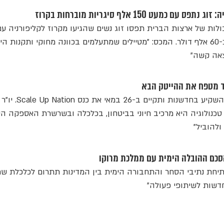
כמעט 150 אלף סיגריות מוברחות בקרוז
ולות של ארצות הברית תפסו זוג נשים שהגיעו מקרוז לקליפורניה עם
סיגריות מוברחות בשווי של כ-60 אלף דולר. המכס: "מטיילים שמתעלמים בכוונה מחוקי ותקנות ה
צאה קשה"
וד מטפח את ההייטק הבא
חברת נמל אשדוד ממשיכה להשקיע בחדשנות ותקיים ב-26 במאי את כנס Scale Up Nation. יו"ר
ו טכנולוגיה היא מרכיב חיוני בביטחון, בכלכלה ובשרשרת האספקה הע
ולהוביל"
כם ההובלה הימית עם ממלכת מרוקו
תיחת נתיבי הסחר והתחבורה הימית בין המדינות תתרום לכלכלת שת
דשות לשיתופי פעולה"