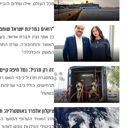
מכל העולם. אילו נמלים הובילו את
"רואים במדינת ישראל שותפ
כך אמר נציג חברת אדאני, ב
האוצר והתחבורה. שרת התחבו
המשק והכלכלה״
זה רק תרגיל: נמל חיפה קיים 
במסגרת תרגיל כיבוי האש רח
תרחישים, כולל כיבוי שריפות 
בשטח"
ציקלון אלפרד באוסטרליה: ח
מזג האוויר הטרופי הסוער ה
לביטולי הפלגות נופש לאזור