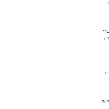
שרדי
וק
ים
 גם