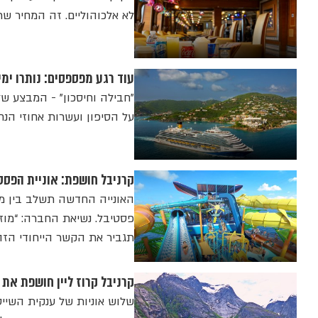
לא אלכוהוליים. זה המחיר ש
עוד רגע מפספסים: נותרו ימ
"חבילה וחיסכון" - המבצע של
על הסיפון ועשרות אחוזי הנח
קרניבל חושפת: אוניית הפס
האונייה החדשה תשלב בין מס
פסטיבל. נשיאת החברה: “מו
תגביר את הקשר הייחודי הזה
קרניבל קרוז ליין חושפת את עונת אלסקה 2027: יו