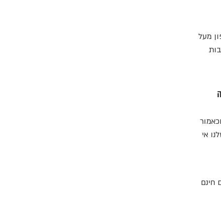
ון מעל
טבות
נה
כאמור
נו אי
רוגים חינם