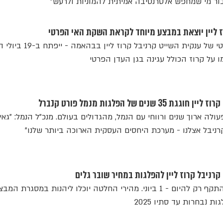
ור מי שמחפש אלטרנטיבה אמיתית להמוניות ולרעש"
ז ליין יוצאת במבצע מיוחד לקראת השקת האי הפרטי
Celebration Key - האי הפרטי של ענקית השייט קרניבל קרו
על קרוז הכולל עגינה בגן העדן הפרטי
ם של הפלגות מנמל פורט קנברל
ולה ארוך שנים ורווחי עם הנמל, מהגדולים בעולם. מנכ"ל הנמל: "גאים
רניבל קרוז ליין להפלגות במחיר שובר גלים
ענקית השייט יוצאת במבצע התקף רק להיום - 1 ביוני. מהירי החלטה יוכלו ליהנות במסגרת המ
 נבחרות עד סתיו 2025