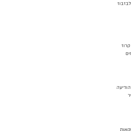
ציע אשראי לבזבוז
קרוז
ים
הודיעה
ר
שקאות