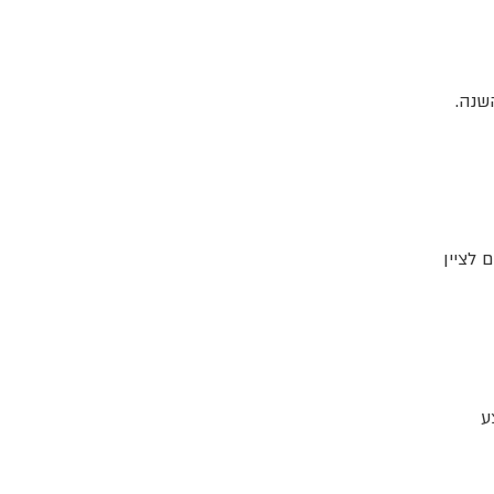
ז ליין בבהאמה - ייפתח ב-19 ביולי השנה.
 לציין
בצע