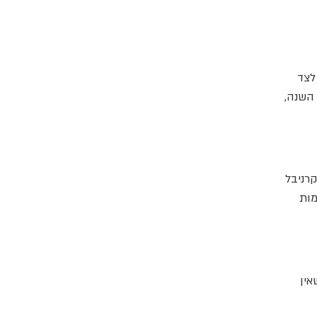
ין גידול יציב בתפוקה נטו והישגים משמעותיים בתכנית הקיימות SEA Change, לצד
השנייה של השנה,
אורחי קרניבל
מות
ה שאין