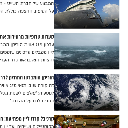
על הסיפון. ההצעה כוללת הנחות על סיורי חוף, Wi-Fi פר
סערות טרופיות מרעידות את הים: 8 אוניות של קרניבל קרוז ליין נאלצו לשנו
עדכון מזג אוויר: הוריקן המ
ליין מקבלים עדכונים שוטפים
והצוות הוא בראש סדר העדיפ
הוריקן הומברטו התחזק לדרגה 5: חברות קרוזים משנות מסלולי 
זה קורה שוב: תנאי מזג אווי
לנוסעיה: "נאלצים לשנות מסל
ומודים לכם על ההבנה"
קרניבל קרוז ליין מפתיעה: ח
מקוקטיילים ושייקים ועד יין