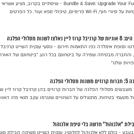
המבצע של חברת השייט - Bundle & Save: Upgrade Your Fun - שיסתיים בקרוב, מ
ימיום, טיפולי ספא ועוד. כל הפרטים
ת מסלולי הפלגה
ברטו וסופת אימלדה כפו התאמות חירום - נוסעי ענקית השייט קרניבל 
, והחברה מבטיחה שמירה על ביטחונם בכל רגע. "ביטחונם של האורח
ויות שלנו"
הפלגה
ר משבשים מסלולי הפלגה של חברות קרוזים בהן קרניבל קרוז ליין ש
ול מטעמי בטיחות. מתנצלים על השינויים שנגרמו עקב תנאי מזג האווי
בילת "אלכוהול" חדשה בלי טיפת אלכוהול
 מבעבע - כולם ללא אלכוהול לחלוטין. ענקית השייט משיקה חבילת מ