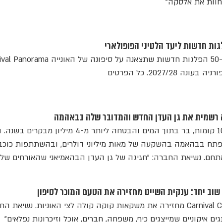
וות את אלסקה"
גות חדשות ליעד הלטיני הפופולארי
ענקית השייט מוסיפה יותר מ-50 הפלגות חדשות שתצאנה על סיפונה של האו
2027/28. כל הפרטים
 רשמית את גן העדן החדש והמדובר שלה בבאהמה
חוף פרטי, טירת חול בגובה 10 קומות, בר בתוך המים והבטחה ליותר מ-4 מיליון מבק
חם. נשיאת החברה: "חגיגה של גן העדן הבהאמיאני שהאורחים שלנ
 שוב יחד: ענקית השייט מחזירה את הטעם המוכר לסיפון
השותפות חוזרת: Carnival Cruise Line מחזירה את משקאות קוקה קולה לצי האוניות. נשיאת
ים איקוניים שמייצגים כיף, משפחה, חברים, אוכל וזיכרונות נפלאים"