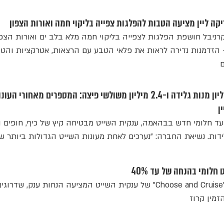
יקה ליין מציעה הטבות להפלגות צפייה בליקוי חמה ואורות הצפון
קרניבל חושפת הפלגות לצפייה בליקוי חמה מלא בלב ים ואורות הצפ
וטב הצפוני בעונה 2027 - הזדמנות נדירה לראות את פלאי הטבע עם הרצאות, אטרקציות וה
ם
2.8 מיליון המבורגרים, 13 מיליון מנות גלידה ו-2.4 מיליון משולשי פיצה: המספרים מאחורי העו
ן
ויעד חלומי חדש בבהאמה, ענקית השייט מבטיחה קיץ של כיף, חופים ו
דות. נשיאת החברה: "נערכים לאחת מעונות השייט הגדולות ביותר של
 חלומי בהנחה של עד 40%
נותרו שעות בודדות למבצע "Choose and Cruise" של ענקית השייט המציעה הנחות ענק, שד
זמין קרוז