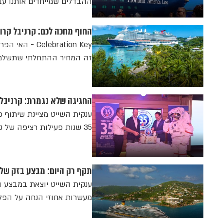
ההבדלים שמייחדים אותנו עב
החוף מחכה לכם: קרניבל קרו
זה המחיר ההתחלתי שתשלמו 
החגיגה שלא נגמרת: קרניבל קרוז ליין חוגגת 35 שני
ענקית השייט מציינת שיתוף פע
35 שנות פעילות רציפה של קרניבל אצלנו - מערכת היחסים העסקית הארוכה ביותר שלנו"
תקף רק היום: מבצע בזק של ק
מעשרות אחוזי הנחה על הפלגות