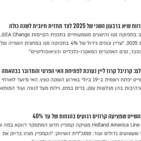
השני של 2025 לצד תחזית חיובית לשנה כולה
מנכ"ל החברה מצי
תחזית מעודכנת חיובית לשנת 2025. "עדיין צופים גידול של 4% בתפוקה נטו במחצית 
בר, טרם האתגרים המאקרו-כלכליים והגיאופוליטיים"
לם: קרניבל קרוז ליין נערכת לפתיחת האי הפרטי והמדובר בבהאמה
גן העדן הפרטי של ענקית השייט יפתח רשמית ב-19 ביולי באירוע השקה נוצץ. האי מיועד ל
היבות בהן מגלשות ענק, ברים במים, וילות מעל לגונה ועוד המותא
שייט שמציעה קרוזים רגועים בהנחות של עד 40%
הפוך על הפוך: חברת השייט Holland America Line משיקה קמפיין חדש המתמקד דווקא במ
שעשועים גדולים ועוד. סמנכ"לית השיווק: "הקמפיין מציג בדיוק את