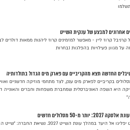
תשלמו
ים אחרונים למבצע של ענקית השייט
 קרניבל קרוז ליין - מאפשר למזמינים קרוז ליהנות ממאות דולרים לב
ה על מגוון פעילויות בהפלגות נבחרות
טיבלים החדשה תצא מהקריביים עם פארק מים הגדול בתולדותיה
לולים בקריביים לפארק מים ענק, לצד מתחמי מוזיקה חדשניים ואווי
זיקה היא השפה האוניברסלית שמחברת משפחות וחברים והאונייה 
"
תר מ-50 מסלולים חדשים
שלוש אוניות של ענקית השייט יפליגו אל היעד במהלך עונת השייט 2027. נשיאת החברה: "שי