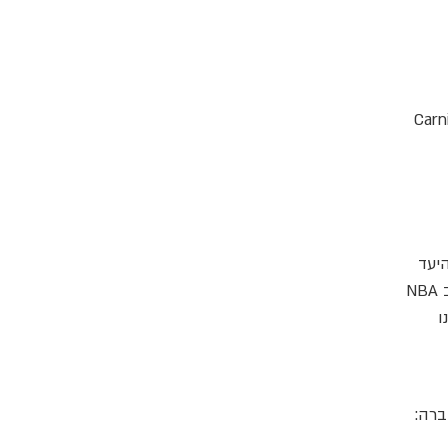
נייה Carnival Panorama
רים בשנה. היעד
החדש של קרניבל קרוז ליין נפתח בבהאמה בהשקעה של מאות מיליוני דולרים, ובהשתתפות כוכב NBA
ו
 החברה: