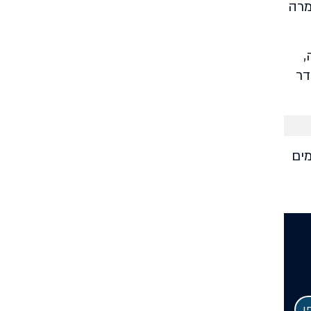
מרה
,
לר לאדם בחדר
ים