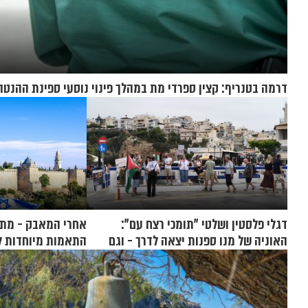
דרמה בטנריף: קצין ספרדי מת במהלך פינוי נוסעי ספינת ההנטה
דגלי פלסטין ושלטי "תומכי רצח עם":
אחרי המאבק - מתוו
האוניה של מנו ספנות יצאה לדרך - וגם
התאמות מיוחדות ל
המחאות