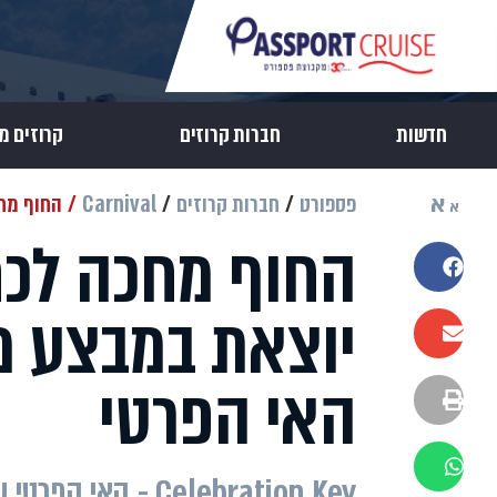
חדשות
חברות קרוזים
קרוזים מ
א
פספורט
חברות קרוזים
Carnival
החוף מחכ
א
החוף מחכה לכם:
שתפו בפייסבוק
יוצאת במבצע 
שתפו במייל
האי הפרטי
הדפסה
שתפו בוואטסאפ
Celebration Key -