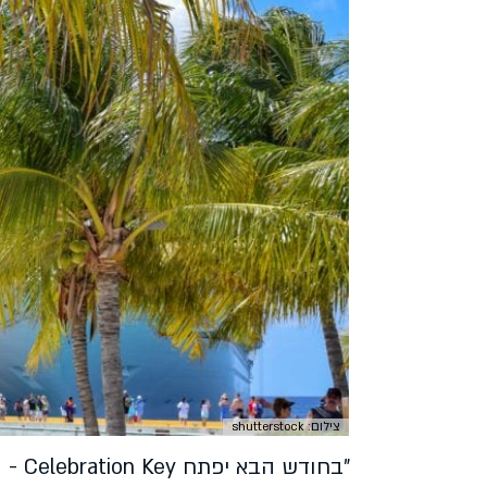
צילום: shutterstock
"בחו