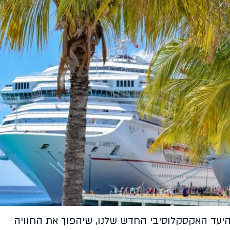
דש הבא יפתח Celebration Key - היעד האקסקלוסיבי החדש שלנו, שיהפוך את החוויה