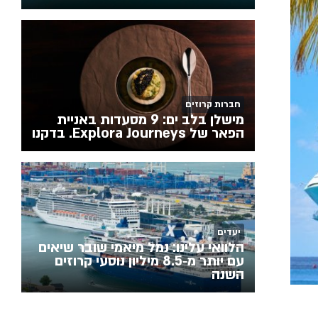
חברות קרוזים
מישלן בלב ים: 9 מסעדות באניית
הפאר של Explora Journeys. בדקנו
יעדים
הלוואי עלינו: נמל מיאמי שובר שיאים
עם יותר מ‑8.5 מיליון נוסעי קרוזים
השנה