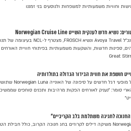
ות וחוויות משמעותיות למשפחות ולנוסעים בני זמננו
 חדש לענקית השייט Norwegian Cruise Line
Marc Kazlauskas, לשעבר מנכ"ל Avoya Travel ונשיא FROSCH, מצטרף ל-NCL בעי
ים, ספינות חדשות, והשקעות משמעותיות בפיתוחי חוויית האורחים
שייט חושפת את חווית הבידור הגדולה בתולדותיה
חברת השייט תעלה שורה של מופעי דגל חדשים על
ה, הארי סומר: "נעניק לאורחים הפקות מרהיבות ותכנים סוחפים שממשיכ
ט"
 החנוכה לחגיגה משתלמת בלב הקריביים"
ענקית השייט Norwegian Cruise Line משיקה דילים לקרוזים בחג חנוכה הקרוב, כולל חבילת 