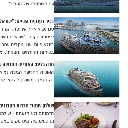
עם משפחתו של הנעדר"
בכיר בענקית השייט: "ישראל
לפספורטקרוז: "ישראל תמשיך
בינלאומיות. אנו עוקבים אח
בטיחות האורחים והצוות". ו
מכה גלים: האונייה החדשה של NCL יוצאת לעונת הפלגות מ
זה הזמן המושלם להזמין א
שולחן שמור: חברות הקרוזים
מנוסעים שהזמינו מקום במסע