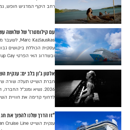
רחב היקף המדגיש חופש, גמיש
עם קילומטרז' של שלושה עשורים: נשיא
עסקית הכוללת ביקושים גבוה
ובשדרוג האי הפרטי Great Stirrup Cay
אלטון ג'ון בלב ים: ענקית ה
2026. נשיא ומנכ"ל החבר
לדחוף קדימה את חוויית השיי
"זו הדרך שלנו להפוך את חג