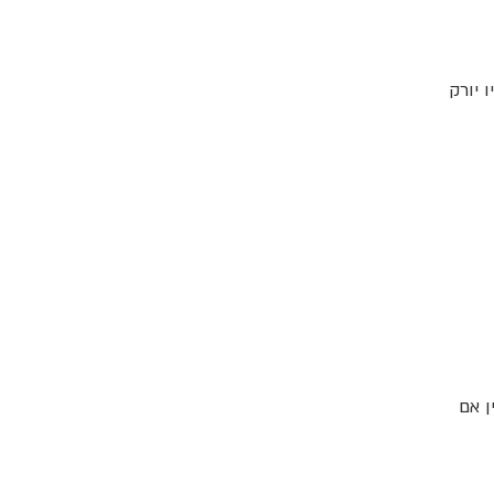
יט מציעה הפלגות של 5 ו-7 ימים מניו יורק
הפלגות: "בין אם