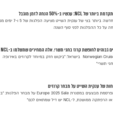
עכשיו ב-50% הנחה לזמן מוגבל
האונייה Norwegian Aqua החדשה ביותר בצי של ענקית השי
 גבוהים לחופשת קרוז בחגי תשרי. אלה המחירים שתשלמו ב-NCL
מנהל פיתוח עסקי של Norwegian Cruise Line בישראל: "ביקוש חזק במיוחד לקרוזים באירופה
גי תשרי"
חות של ענקית השייט על מבחר קרוזים
Norwegian Cruise LIne, המפרסמת מבצעים במסגרת Europe 2025 Sale על מבחר 
ושכת, ל-NCL יש דיל שמתאים לכם"