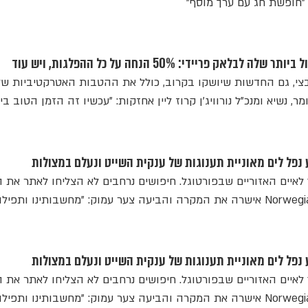
 "חופשת חג עם ערך מוסף"
צי, גם החדשות שיושקו בקרוב, כולל את ההטבות האטרקטיביות של
Free a. הארי סומר, נשיא ומנכ"ל נורוויג'ן קרוז ליין אחזקות: "עכשיו זה הזמן הטוב ב
 נפל לים מאוניית תענוגות של ענקית השייט ונעלם במצולות
יים האזוריים שבפורטוגל. חיפושים נרחבים לא הצליחו לאתר את ה
חברת השייט Norwegian Cruise Line אישרה את המקרה והביעה צער עמוק: "מחשבותינו ותפיל
 נפל לים מאוניית תענוגות של ענקית השייט ונעלם במצולות
יים האזוריים שבפורטוגל. חיפושים נרחבים לא הצליחו לאתר את ה
חברת השייט Norwegian Cruise Line אישרה את המקרה והביעה צער עמוק: "מחשבותינו ותפיל