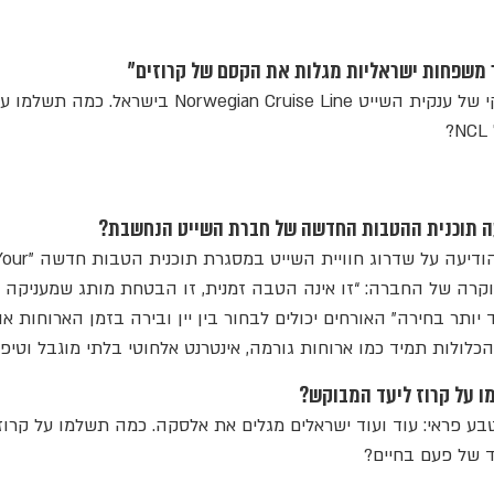
ותר משפחות ישראליות מגלות את הקסם של קרוזים"
כך אומר מנהל הפיתוח העסקי של ענקית השייט Norwegian Cruise Line בישראל.
עה תוכנית ההטבות החדשה של חברת השייט הנחשבת?
חברת השייט מקבוצת NCL הודיעה על שדרוג חוויית השייט במסגרת תוכנית ה
W". סמנכ"ל היוקרה של החברה: “זו אינה הטבה זמנית, זו הבטחת מותג שמעניקה
יותר בחירה" האורחים יכולים לבחור בין יין ובירה בזמן הארוחות או
כלולות תמיד כמו ארוחות גורמה, אינטרנט אלחוטי בלתי מוגבל וטיפי
 על קרוז ליעד המבוקש?
טבע פראי: עוד ועוד ישראלים מגלים את אלסקה. כמה תשלמו על קרוז