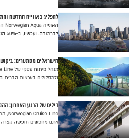
להפליג באונייה החדשה והמתקדמת ביותר של NCL: 
לברמודה. ועכשיו, ב-50% הנחה על כל ההפלגות לפני סוף השנה
הישראלים מסתערים: ביקושים
ולמסלולים בארצות הברית בח
דילים של הרגע האחרון: ההנ
אתם מחפשים חופשה קצרה או הרפתקה ממ