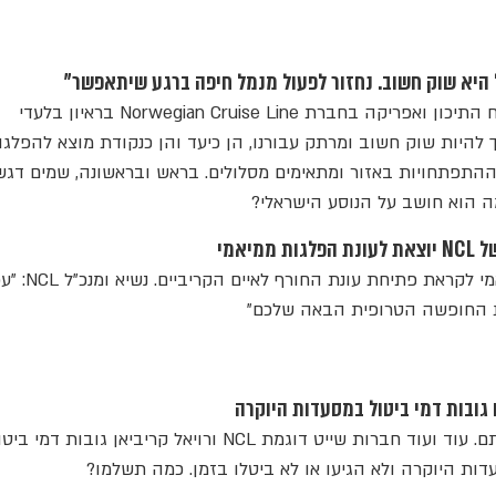
 היא שוק חשוב. נחזור לפעול מנמל חיפה ברגע שיתאפשר"
סגן נשיא אזור אירופה, המזרח התיכון ואפריקה בחברת Norwegian Cruise Line בראיון בלעדי
 להיות שוק חשוב ומרתק עבורנו, הן כיעד והן כנקודת מוצא להפלגו
ר ההתפתחויות באזור ומתאימים מסלולים. בראש ובראשונה, שמים דגש
מה הוא חושב על הנוסע הישראלי?
מיאמי
האונייה החדשה הגיעה למיאמי לקראת פתיחת ע
ת החופשה הטרופית הבאה שלכם"
 גובות דמי ביטול במסעדות היוקרה
הזמנתם ולא הגעתם - שילמתם. עוד ועוד חברות שייט דוגמת NCL ורויאל קריביאן גובות דמי ב
דות היוקרה ולא הגיעו או לא ביטלו בזמן. כמה תשלמו?