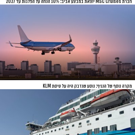
חברת MSC Cruises יוצאת במבצע אביב: 10% הנחה על הפלגות עד 2027
מקרה נוסף של הנגיף: נוסע שנדבק היה על טיסת KLM