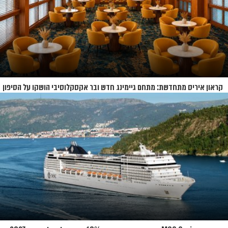
קראון איריס מתחדשת: מתחם גיימינג חדש ובר אקסקלוסיבי הושקו על הסיפון