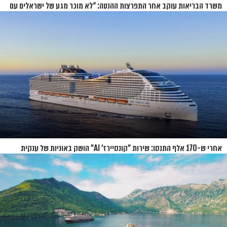
משרד הבריאות עוקב אחר התפרצות ההנטה: “לא מוכר מגע של ישראלים עם
החולים”
אחרי ש-170 אלף התנסו: שירות "קונסיירז' AI" הושק באוניות של ענקית
הקרוזים