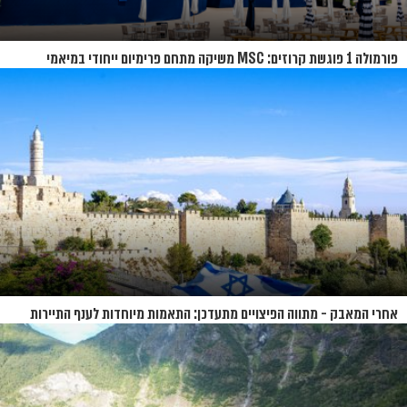
פורמולה 1 פוגשת קרוזים: MSC משיקה מתחם פרימיום ייחודי במיאמי
אחרי המאבק - מתווה הפיצויים מתעדכן: התאמות מיוחדות לענף התיירות