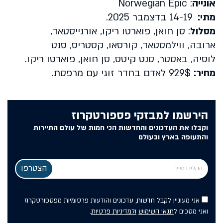
אונייה
:
Norwegian Epic
מתי:
14-19 בדצמבר 2025.
מסלול
: סן חואן, פוארטו ריקו, אורנייסטאד,
ארובה, ווילמסטאד, קורסאו, קסטריס, סנט
לוסיה, באסטר, סנט קיטס, סן חואן, פוארטו ריקו.
מחיר
:
929$
לאדם בחדר זוגי עם מרפסת.
הירשמו למבזקי פספורטקרוז
וקבלו את העדכונים והחדשות הכי חמות של עולם התיירות
והתעופה בארץ ובעולם
אני מעוניין לקבל חדשות, עדכונים והודעות פרסומיות מפספורטקרוז
ואני מסכים ל
תנאי השימוש
ולמדיניות פרטיות
.