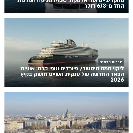
מהקריביים ועד אלסקה: MSC מציעה הפלגות
החל מ-673 דולר
חברות קרוזים
ליקוי חמה היסטורי, פיורדים ונופי קרח: אוניית
הפאר החדשה של ענקית השייט תושק בקיץ
2026