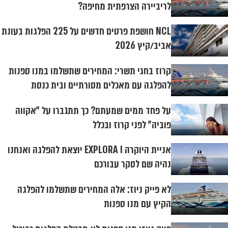
לריביירה הצרפתית מחיפה?
NCL חושפת פרטים חדשים על 225 הפלגות בעונת
אביב/קיץ 2026
קרוז בחגי תשרי: המחירים שתשלמו במנו ספנות
להפלגה עם מאכלים מסורתיים ובית כנסת
על פחד ממים שמעתם? כך תתגברו על "אקווה
פוביה" לפני קרוז ובכלל
אניית היוקרה EXPLORA I יוצאת להפלגה ואנחנו
נהיה שם לסקר עבורכם
לא פייק ניוז: אלה המחירים שתשלמו להפלגה
הקיץ עם מנו ספנות