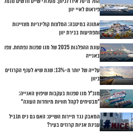
החל מ-70 אירו לכיוון: מסלולי שייט חדשים מנמל
פיראוס לאיי יוון
אתונה במיטבה: המלצות קולינריות מצויינות
ומפתיעות בבירת יוון
עונת ההפלגות 2025 של מנו ספנות נפתחת. צפו
באנייה
עלייה של יותר מ-13%: שנת שיא לענף הקרוזים
ביוון
מנכ"ל מנו ספנות בעקבות שיפוץ האנייה:
"מבטיחים לקהל חוויות מיוחדות העונה"
המאבק נגד תיירות השייט: האם גם ניס תגביל
עגינת אניות קרוזים בעיר?