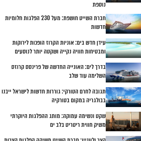
נוספת
חברת השייט חושפת: מעל 230 הפלגות חלומיות
חדשות
עידן חדש בים: אוניות הקרוז הופכות לירוקות
ומבטיחות חוויה נקייה ושקטה יותר לנוסעים
בדרך לים: האונייה החדשה של פרינסס קרוזס
השלימה עוד שלב
תגובה לחרם הטורקי: גוררות חדשות לישראל ייבנו
בבולגריה במקום בטורקיה
שקט ונשימה עמוקה: מותג ההפלגות היוקרתי
משיק חווית ריטריט בלב ים
קצר ולעניין: חברת השייט משיקה הפלגות קצרות