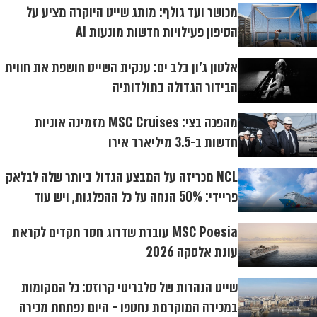
מכושר ועד גולף: מותג שייט היוקרה מציע על
הסיפון פעילויות חדשות מונעות AI
אלטון ג'ון בלב ים: ענקית השייט חושפת את חווית
הבידור הגדולה בתולדותיה
מהפכה בצי: MSC Cruises מזמינה אוניות
חדשות ב-3.5 מיליארד אירו
NCL מכריזה על המבצע הגדול ביותר שלה לבלאק
פריידי: 50% הנחה על כל ההפלגות, ויש עוד
MSC Poesia עוברת שדרוג חסר תקדים לקראת
עונת אלסקה 2026
שייט הנהרות של סלבריטי קרוזס: כל המקומות
במכירה המוקדמת נחטפו - היום נפתחת מכירה