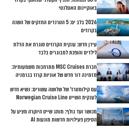
באוקיינוס האטלנטי
2026 בלב ים: 5 הטרנדים החזקים של השנה
בקרוזים
עידן חדש: ענקית הקרוזים סוגרת את הדלת
לילדים והופכת למבוגרים בלבד
חברת MSC Cruises מתרחבות משמעותית:
מזמינה דור חדש של אוניות קרוז בגרמניה
עם קילומטרז' של שלושה עשורים: נשיא חדש
לענקית השייט Norwegian Cruise Line
מכושר ועד גולף: מותג שייט היוקרה מציע על
הסיפון פעילויות חדשות מונעות AI