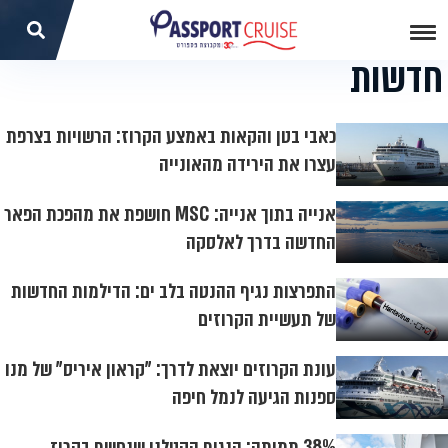
חדשות
כאבי בטן והקאות באמצע הקרוז: הרשויות בצרפת
עצרו את הירידה מהאונייה
אנייה בתוך אנייה: MSC חושפת את מהפכת הפאר
החדשה בדרך לאלסקה
התפרצות נגיף ההנטה בלב ים: הדילמות החדשות
של תעשיית הקרוזים
עונת הקרוזים יוצאת לדרך: "קראון איריס" של מנו
ספנות הגיעה לנמל חיפה
38% תמותה: הנגיף הקטלני שנחשף בקרוז