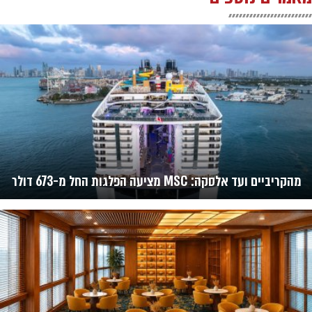
מהקריביים ועד אלסקה: MSC מציעה הפלגות החל מ-673 דולר