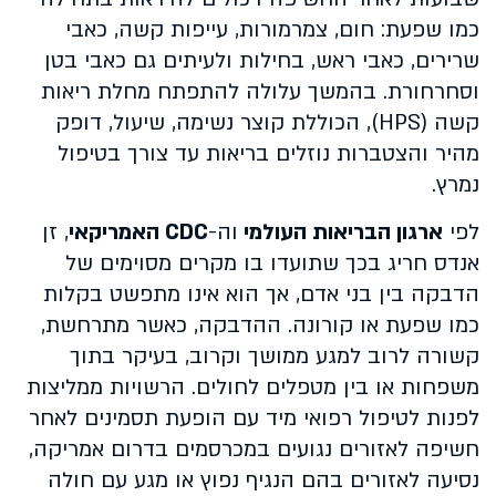
כמו שפעת: חום, צמרמורות, עייפות קשה, כאבי
שרירים, כאבי ראש, בחילות ולעיתים גם כאבי בטן
וסחרחורת. בהמשך עלולה להתפתח מחלת ריאות
קשה (HPS), הכוללת קוצר נשימה, שיעול, דופק
מהיר והצטברות נוזלים בריאות עד צורך בטיפול
נמרץ.
לפי
ארגון הבריאות העולמי
וה-
CDC האמריקאי
, זן
אנדס חריג בכך שתועדו בו מקרים מסוימים של
הדבקה בין בני אדם, אך הוא אינו מתפשט בקלות
כמו שפעת או קורונה. ההדבקה, כאשר מתרחשת,
קשורה לרוב למגע ממושך וקרוב, בעיקר בתוך
משפחות או בין מטפלים לחולים. הרשויות ממליצות
לפנות לטיפול רפואי מיד עם הופעת תסמינים לאחר
חשיפה לאזורים נגועים במכרסמים בדרום אמריקה,
נסיעה לאזורים בהם הנגיף נפוץ או מגע עם חולה