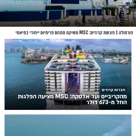
פורמולה 1 פוגשת קרוזים: MSC משיקה מתחם פרימיום ייחודי במיאמי
חברות קרוזים
מהקריביים ועד אלסקה: MSC מציעה הפלגות
החל מ-673 דולר