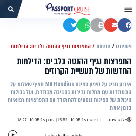
שתפו בפייסבוק
שתפו במייל
הדפסה
שתפו בוואטסאפ
שתפו בטוויטר
פספורט
חדשות
התפרצות נגיף ההנטה בלב ים: הדילמות החדשות של תעשיית הקרוזים
התפרצות נגיף ההנטה בלב ים: הדילמות
החדשות של תעשיית הקרוזים
אירוע חריג על סיפון ספינת MV Hondius מציף שאלות על
התמודדות עם מחלות נדירות בסביבה מבודדת, ועל גבולות
היכולת של ספינות נוסעים להתמודד עם התפרצויות רפואיות
בזמן אמת
אלכס איגנה
פורסם 10.05.26 | 15:52
|
עודכן 10.05.26 | 16:27