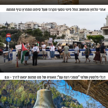
אחרי הלחץ והחשש: החל פינוי נוסעי הקרוז שעל סיפונו התפרץ נגיף ההנטה
דגלי פלסטין ושלטי "תומכי רצח עם": האוניה של מנו ספנות יצאה לדרך - וגם
המחאות