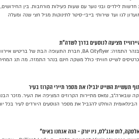
חדשות לילדים ובני נוער עם שעות פעילות מורחבות. בין החידושים,
עדון לגו ועד שירותי בייבי-סיטר לתינוקות מגיל חצי שנה ומעלה
יירווייז מציעה לנוסעים בדרך לשדה"ת
בדרך לנמל התעופה עוצרים בנהר התמזה: BA Cityflyer, חברת התעופה הבת של בריטיש איירוו
רטיסים לשייט חוויתי כולל משקה חינם בנהר התמזה. מה תג המחיר
וף תעשיית השייט יגבילו את מספר תיירי הקרוז בעיר
לסקה שבארה"ב, נמאס מתיירות הקרוזים המציפה את העיר. מזכר הבנו
ינלאומית הוחלט להגביל את מספר הנוסעים היורדים לעיר בכל יום 
לסקה, לוס אנג'לס, ניו יורק - הנה אנחנו באים"