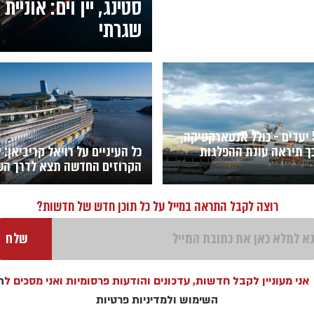
סטינג, יין וים: אוני
שגרתי
יותר מ-500 יעדים - כולל אנטארקטיקה,
 כך תיראה עונת ההפלגות
כל העיניים על רויאל קריביאן: 
הקרוזים החדשה תצא לדרך הש
רוצה לקבל התראה במייל על כל תוכן חדש של חדשות?
אני מעוניין לקבל חדשות, עדכונים והודעות פרסומיות ואני מסכים ל
ת
השימוש
ולמדיניות פרטיות