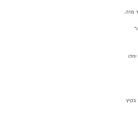
 מזה.
"
סגר בינואר 2025. הספינות יחלו
שים ביותר בקיץ