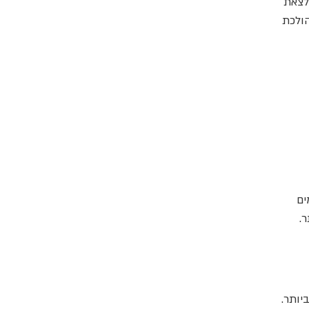
ד - ה-Brilliant Lady - צפויה לצאת
שה הולכת
ים
.
טובות ביותר.