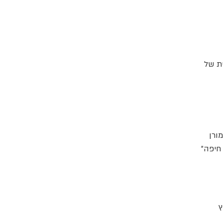
ת של
ורן
חיפה״
ץ