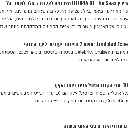
עולה לשוט בה?
 מאורלנדו מיאמי ביולי, מציעה את כל מה שאתם מדמיינים, ואף יותר
החל מהיצע של 2,800 חדרי אירוח בדרגות שונות ועד מ-40 מסעדות וברים, מגלשות מים, אולמות
. נציג רויאל קאריבין בישראל: "זו אניית הקרוזים המתקדמת ביותר שלנו
שתי הספינות צפויות להירכש מחברת Celebrity Cruises בעסקה שתי
בים לאחר שיפוץ והתאמה
הבהאמס ומקסיקו או אולי בכלל איטליה, ספרד וצרפת? אלה הם 10 יעדי השייט המבוק