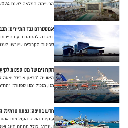
הרשימה המלאה לשנת 2024
אמסטרדם נגד התיירים: תגבי
במטרה להתמודד עם תיירות 
ספינות הקרוזים שיורשו לעגון
הקרוזים של מנו ספנות לקיץ 24 הפליגו לראשונה מנמל חיפ
האונייה "קראון איריס" יצא
מנו, מנכ"ל "מנו ספנות": "ה
חדש בחיפה: נפתח טרמינל ה
ענקיות השיט העולמיות אמנם
ושודרג, כולל מתחם תיוג ואיס