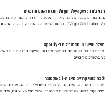
Vi חוגגת ואתם מוזמנים
, חברת השייט למבוגרים בלבד של המיליארדר הססגוני, ריצ'רד ברנסון, קוראת למ
המותג Virgin לצאת ל-"Virgin Celebration Voyage" - המסע השנתי של החברה בשלוש הפלגות
מהמובילים ב-Spotify
ירת הים: Neonyx Cruises, חברת קרוזים המתמחה בהפקת מסיבות, מציעה הפלגות בים האג
Google Trends חושפת כיצד השפיעה המלחמה על התייר הישראלי בכל הסגמנטים השוני
קרוזים, טיסות, יעדים, תיירות פנים ועוד בהשוואה לחודשים אוקטובר 