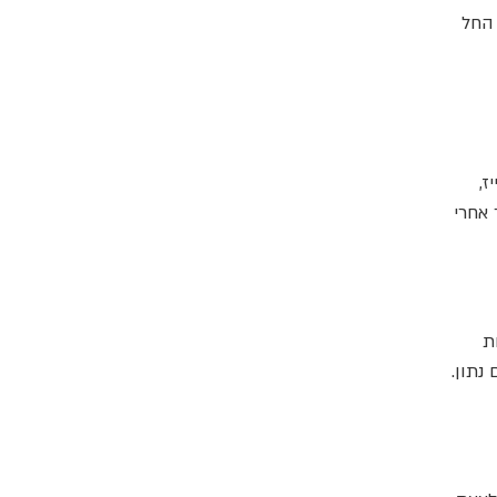
 החל
ייז,
 אחרי
ת
נתון.