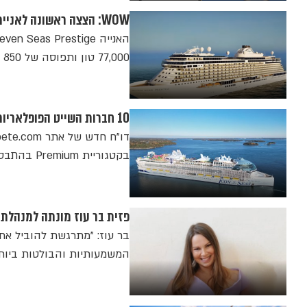
WOW: הצצה ראשונה לאניית היוקרה החדשה של Regent Seven Seas
77,000 טון ותפוסה של 850 נוסעים, תהפוך לאנייה הגדולה ביותר בצי החברה
10 חברות השייט הפופלאריות ביותר הקיץ נחשפות. מי במקום הראשון?
בקטגוריית Premium בהתבסס על סקרי לקוחות ובקשות להצעות מחיר
פזית בר עוז מונתה למנהלת חטיבת הקרוזים
בר עוז: "מתרגשת להוביל את
המשמעותיות והבולטות ביותר