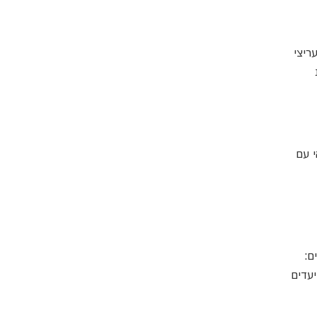
עריצי
אי עם
ם:
2023-מאי 2024 וגם, אלה היעדים