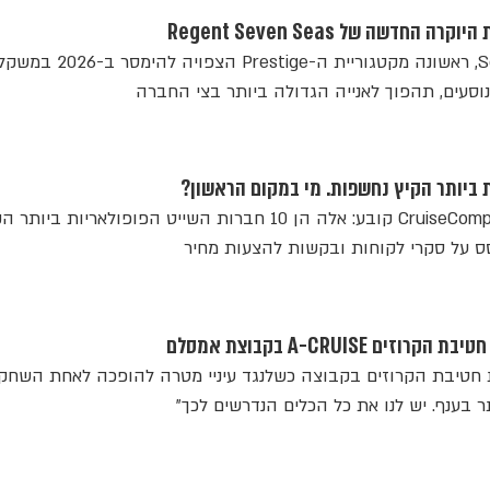
האנייה Seven Seas Prestige, ראשונה מקטגוריית ה-Prestige
דו"ח חדש של אתר CruiseCompete.com קובע: אלה הן 10 חברות השייט הפופולאריות ביות
 A-CRUISE בקבוצת אמסלם
 חטיבת הקרוזים בקבוצה כשלנגד עיניי מטרה להופכה לאחת השחקנ
 בענף. יש לנו את כל הכלים הנדרשים לכך"