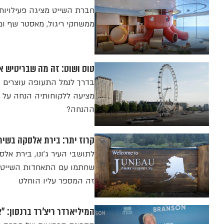
חברת השייט מציגה פעילויות 
ממשחקי ריגול, מאסטר שף ומו
טוס ושוט: זה מה שבריטיש א
מציעה ללקוחותיה הנחה על כ
ההנחה?
קרוז יתר: בירת אלסקה בשית
לתושבי העיר ג'ונו, בירת א
שחתמו עם התאחדות השייט הב
זה המספר עליו הוחלט
המיליארדר ריצ'רד ברנסון: "א