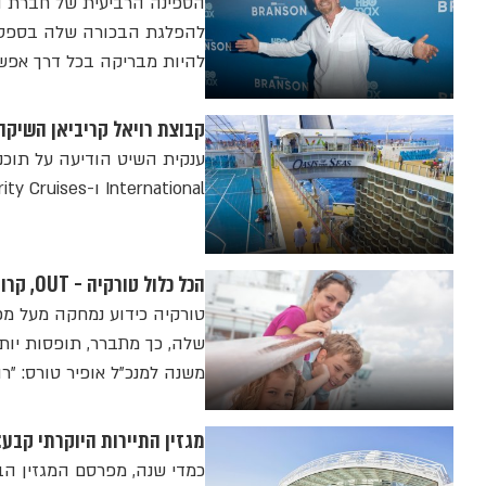
להיות מבריקה בכל דרך אפש
קבוצת רויאל קריביאן השיקה תוכ
International ו-Celebrity Cruises. מה היא כוללת?
הכל כלול טורקיה - OUT, קרוזים - IN: "עלייה של כ-30% בביקושים לקרוזים"
טורקיה כידוע נמחקה מעל מ
שלה, כך מתברר, תופסות יותר
משנה למנכ"ל אופיר טורס: "רו
מגזין התיירות היוקרתי קבע: