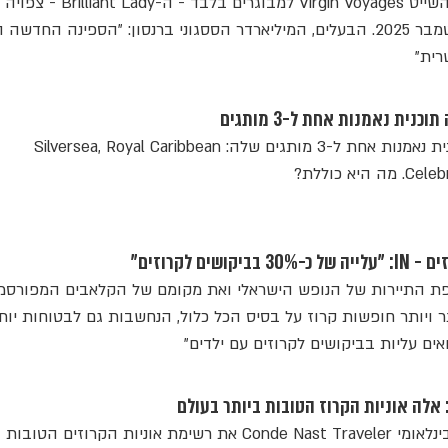
הספינה הרביעית של חברת השייט Virgin Voyages למבוגרים בלב
להפלגת הבכורה שלה בספטמבר 2025. הבעלים, המיליארדר הססגוני ברנסון: "הספינה החד
רית"
נית נאמנות אחת ל-3 מותגים
ענקית השיט הודיעה על תוכנית נאמנות אחת ל-3 מותגים שלה: Silversea, Royal Caribbean
פת התיירות של הנופש הישראלי ואת מקומם של הקלאבים המפורסמ
 ויותר חופשות קרוז על בסיס הכל כלול, הנחשבות גם לבטוחות יותר
אים עליות בביקושים לקרוזים עם ילדים"
 אלה אוניות הקרוז הטובות ביותר בעולם
כמדי שנה, מפרסם המגזין הבינלאומי Conde Nast Traveler את רשימת אוניות הקרוזים ה