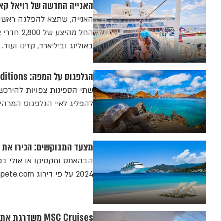
האנייה החדשה של רויאל קאריבין UTOPIA Of The Seas מצטרפת לצי. כמה 
האנייה, שתצא להפלגה ראשונה
באולינג וביליארד, קזינו ועוד
הגלפגוס על המפה: Lindblad Expeditions רוכשת 2 ספינות ייעודיות ליעד המרהיב
להפליג לאיי הגלפגוס המרהי
מצעד המבוקשים: הכירו את 10 יעדי הקרוז הפופלארים ביותר הקיץ
2024 על פי דירוג CruiseCompete.com, גם בקטגוריות היוקרה ושייט הנהרות
MSC Cruises משדרגת את מועדוני הילדים בצי האוניות שלה