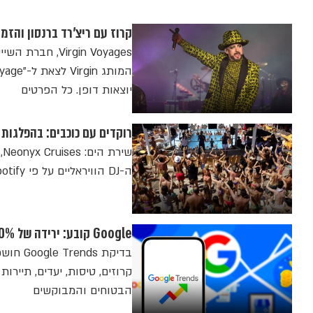
קרוז עם ריצ'רד ברנסון והזמר בוי ג'ורג': rgin Voyages
Virgin Voyages
יוצאות דופן. כל הפרטים
רוקדים עם כוכבים: בהפלגות האלה יופיעו DJ 
ש
ה-DJ הוויראליים על פי Spotify בתאריכים הבאים
Google קובע: ירידה של 20% בחיפושי קרוזים מאז ה-7 באוקטובר
בדיקת 
הבטוחים והמבוקשים