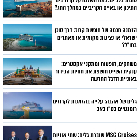
סוכות בלב ים: כמה תשלמו על קרוז בים
התיכון או באיים הקריביים במהלך החג?
הזמנה חכמה של חופשת קרוז: דרך סוכן
ישראלי או נציגות מקומית או מאתרים
בחו״ל?
משחקים, הופעות ומתקני אקסטרים:
ענקית השייט חושפת את חוויות הבידור
באוניית הדגל החדשה
גלים של אהבה: עלייה בהזמנות לקרוזים
רומנטיים בט"ו באב
MSC Cruises שוברת גלים: שתי אוניות