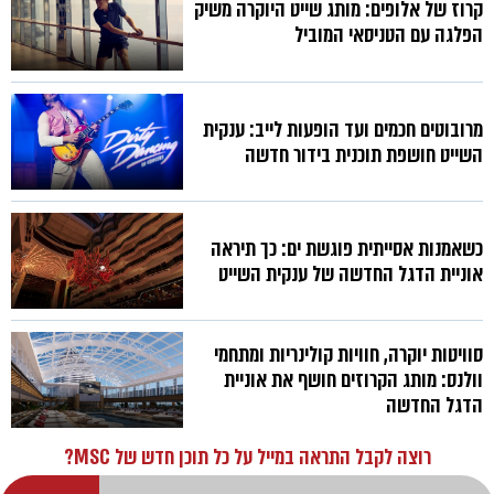
קרוז של אלופים: מותג שייט היוקרה משיק
הפלגה עם הטניסאי המוביל
מרובוטים חכמים ועד הופעות לייב: ענקית
השייט חושפת תוכנית בידור חדשה
כשאמנות אסייתית פוגשת ים: כך תיראה
אוניית הדגל החדשה של ענקית השייט
סוויטות יוקרה, חוויות קולינריות ומתחמי
וולנס: מותג הקרוזים חושף את אוניית
הדגל החדשה
רוצה לקבל התראה במייל על כל תוכן חדש של MSC?