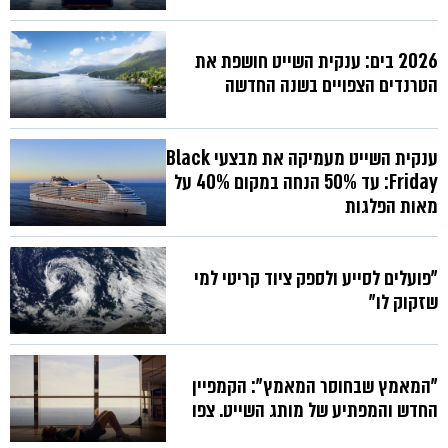
2026 בים: ענקית השייט חושפת את
הטרנדים הצפויים בשנה החדשה
ענקית השייט מעמיקה את מבצעי Black
Friday: עד 50% הנחה במקום 40% על
מאות הפלגות
"פועלים לסייע ולספק ציוד קריטי למי
שזקוק לו"
"המאמץ שבחוסר המאמץ": הקמפיין
החדש והמפתיע של מותג השייט. צפו