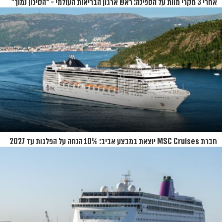
אחרי 3 מקרי מוות על הספינה: ראש ארגון הבריאות העולמי - “הסיכון נמוך”
חברת MSC Cruises יוצאת במבצע אביב: 10% הנחה על הפלגות עד 2027