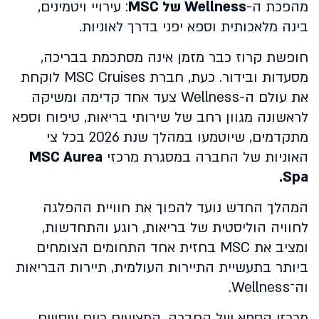
מהפכת ה-
Wellness של MSC
: עירויי ויטמינים,
בינה מלאכותית וספא יפני בדרך לאוניות.
חופשת קרוז כבר מזמן אינה מסתכמת בבריכה,
מסעדות ובידור. כעת, חברת MSC Cruises לוקחת
את עולם ה-Wellness צעד אחד קדימה ומשיקה
לראשונה מגוון רחב של שירותי בריאות, טיפוח וספא
מתקדמים, שיוטמעו במהלך שנת 2026 בכל צי
האוניות של החברה במסגרת מרכזי
MSC Aurea
Spa.
המהלך החדש נועד להפוך את חוויית ההפלגה
לחוויה הוליסטית של בריאות, רוגע והתחדשות,
ומציב את MSC בחזית אחד התחומים הצומחים
ביותר בתעשיית התיירות העולמית, תיירות הבריאות
וה־Wellness.
מרכזי הספא של החברה, המציעים כיום עיסויים,