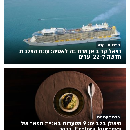
הפלגות יוקרה
רויאל קריביאן מרחיבה לאסיה: עונת הפלגות
חדשה ל-22 יעדים
חברות קרוזים
מישלן בלב ים: 9 מסעדות באניית הפאר של
Explora Journeys. בדקנו