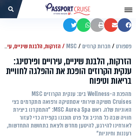
שתפו בפייסבוק
שתפו במייל
הדפסה
שתפו בוואטסאפ
שתפו בטוויטר
פספורט
חברות קרוזים
MSC
הזרקות, הלבנת שיניים, עירויים ופירסינג: ענקית הקרוזים הופכת את ההפלגה לחוויית בריאות וטיפוח
הזרקות, הלבנת שיניים, עירויים ופירסינג:
ענקית הקרוזים הופכת את ההפלגה לחוויית
בריאות וטיפוח
מהפכת ה-Wellness בים: ענקית הקרוזים MSC
Cruises משיקה שירותי אסתטיקה ורפואה מתקדמים בצי
האוניות שלה. ראש MSC Aurea Spa: "התמקדנו ביצירת
חוויה שבה כל מרכיב וכל פרט תוכננו בקפידה כדי לעזור
לאורחינו להירגע, להיטען מחדש ולצאת בתחושת התחדשות,
רעננות וחיוניות"