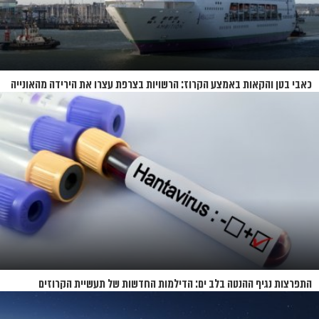
כאבי בטן והקאות באמצע הקרוז: הרשויות בצרפת עצרו את הירידה מהאונייה
התפרצות נגיף ההנטה בלב ים: הדילמות החדשות של תעשיית הקרוזים