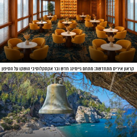
קראון איריס מתחדשת: מתחם גיימינג חדש ובר אקסקלוסיבי הושקו על הסיפון