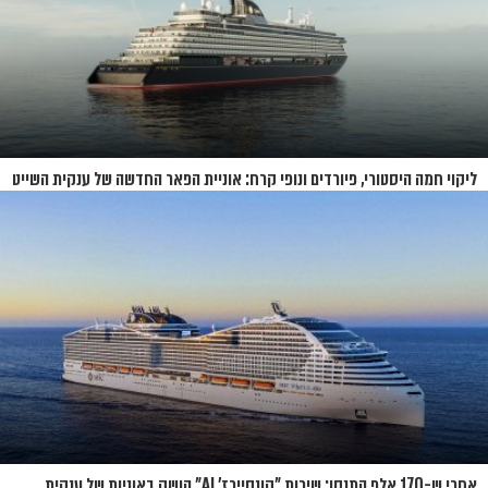
ליקוי חמה היסטורי, פיורדים ונופי קרח: אוניית הפאר החדשה של ענקית השייט
תושק בקיץ 2026
אחרי ש-170 אלף התנסו: שירות "קונסיירז' AI" הושק באוניות של ענקית