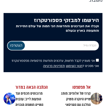
נושבת.
הירשמו למבזקי פספורטקרוז
וקבלו את העדכונים והחדשות הכי חמות של עולם התיירות
והתעופה בארץ ובעולם
אני מעוניין לקבל חדשות, עדכונים והודעות פרסומיות מפספורטקרוז
ואני מסכים ל
תנאי השימוש
ולמדיניות פרטיות
.
אל תפספסו
הכתבה הבאה במדור
קרוז של אלופים: מותג
מרובוטים חכמים ועד
שייט היוקרה משיק
הופעות לייב: ענקית
הפלגה עם הטניסאי
השייט חושפת תוכנית