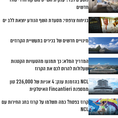
חדשים
בניחוח צרפתי: מסעדת השף הנודע יוצאת ללב ים
מינויים חדשים של בכירים בתעשיית הקרוזים
המדריך המלא: כך תמנעו מהטעויות הקטנות
שעלולות להרוס לכם את הקרוז
NCL בהזמנת ענק: 4 אניות של 226,000 טון
ממספנת Fincantieri האיטלקית
קרוז בפסח? כמה תשלמו על קרוז בחג החירות עם
NCL