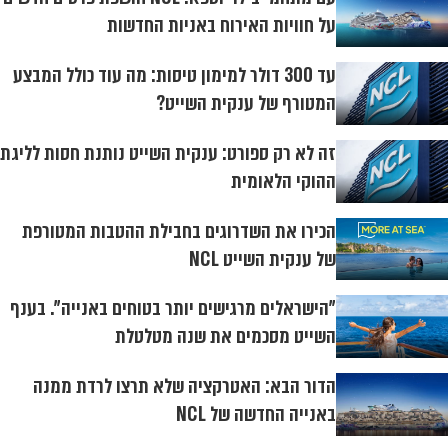
על חוויות האירוח באניות החדשות
עד 300 דולר למימון טיסות: מה עוד כולל המבצע
המטורף של ענקית השייט?
זה לא רק ספורט: ענקית השייט נותנת חסות לליגת
ההוקי הלאומית
הכירו את השדרוגים בחבילת ההטבות המטורפת
של ענקית השייט NCL
"הישראלים מרגישים יותר בטוחים באנייה". בענף
השייט מסכמים את שנה מטלטלת
הדור הבא: האטרקציה שלא תרצו לרדת ממנה
באנייה החדשה של NCL