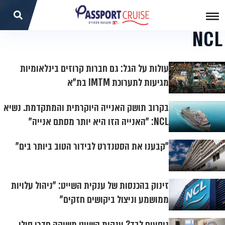
NCL
עולות על הגל: גם חברות קרוזים בינלאומיות
מגיעות לתערוכת IMTM בת"א
בקרוב תושק האנייה היוקרתית והמתקדמת. נשיא
NCL: "האנייה הזו היא יותר מסתם אנייה"
"קבענו את הסטנדרט לבידור הטוב ביותר בים"
זינוק בהכנסות של ענקית השייט: "ניהול עלויות
ממושמע וניצול ביקושים חזקים"
נוסעים לבד? ענקית השייט משיקה חדרי סולו