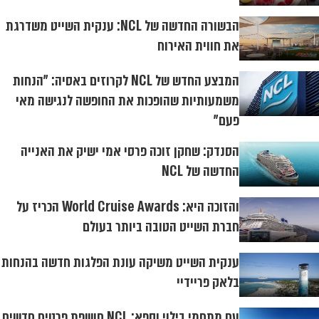
הבשורה החדשה של NCL: ענקית השייט משדרגת
את חווית האירוח
המבצע החדש של NCL לקרוזים באסיה: "הנחות
משמעותיות שהופכות את החופשה לנגישה מאי
פעם"
הסנדק: שחקן זוכה פרסי אמי ישיק את האנייה
החדשה של NCL
והזוכה היא: World Cruise Awards הכריז על
חברת השייט הטובה ביותר בעולם
ענקית השייט משיקה עונת הפלגות חדשה בהנחות
בלאק פריידיי
עם מתחמי בילוי וספא: NCL חושפת פרטים חדשים