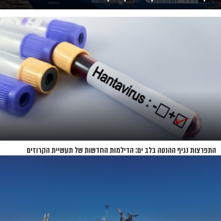
התפרצות נגיף ההנטה בלב ים: הדילמות החדשות של תעשיית הקרוזים