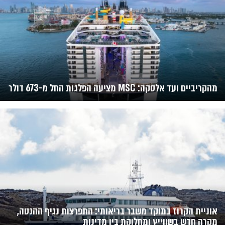
מהקריביים ועד אלסקה: MSC מציעה הפלגות החל מ-673 דולר
אוניית הקרוז במוקד משבר בריאותי: התפרצות נגיף ההנטה,
מקרה חדש בשווייץ ומחלוקת בין מדינות