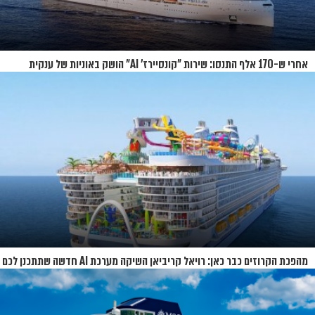
אחרי ש-170 אלף התנסו: שירות "קונסיירז' AI" הושק באוניות של ענקית
הקרוזים
מהפכת הקרוזים כבר כאן: רויאל קריביאן השיקה מערכת AI חדשה שתתכנן לכם
את כל ההפלגה