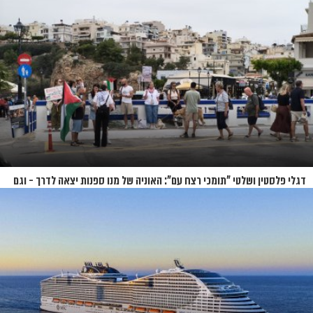
דגלי פלסטין ושלטי "תומכי רצח עם": האוניה של מנו ספנות יצאה לדרך - וגם
המחאות