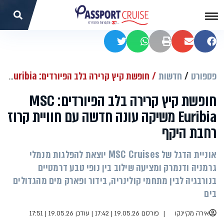
שתפו בפייסבוק
שתפו במייל
הדפסה
שתפו בוואטסאפ
שתפו בטוויטר
פספורט
חדשות
חופשת קיץ קרירה בלב הפיורדים: MSC Euribia משיקה עונה חדשה עם חוויית קרוז רחבת היקף
חופשת קיץ קרירה בלב הפיורדים: MSC
Euribia משיקה עונה חדשה עם חוויית קרוז
רחבת היקף
אוניית הדגל של MSC Cruises יוצאת להפלגות מנמלי
גרמניה ודנמרק ומציעה שילוב בין נופי טבע דרמטיים
בנורבגיה לבין מתחמי קולינריה, בידור ופארק מים מהגדולים
בים
אירה מקיינקו
פורסם 19.05.26 | 17:42
|
עודכן 19.05.26 | 17:51