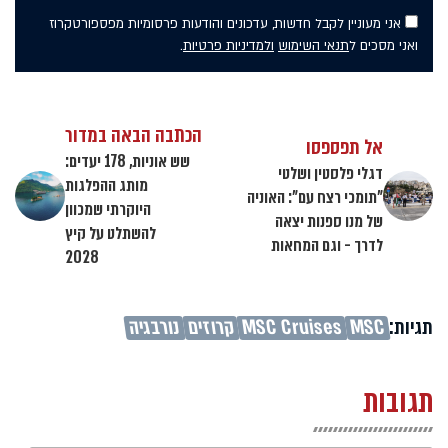
אני מעוניין לקבל חדשות, עדכונים והודעות פרסומיות מפספורטקרוז
ואני מסכים ל
תנאי השימוש
ולמדיניות פרטיות
.
הכתבה הבאה במדור
אל תפספסו
שש אוניות, 178 יעדים:
דגלי פלסטין ושלטי
מותג ההפלגות
"תומכי רצח עם": האוניה
היוקרתי שמכוון
של מנו ספנות יצאה
להשתלט על קיץ
לדרך - וגם המחאות
2028
תגיות:
MSC
MSC Cruises
קרוזים
נורבגיה
תגובות