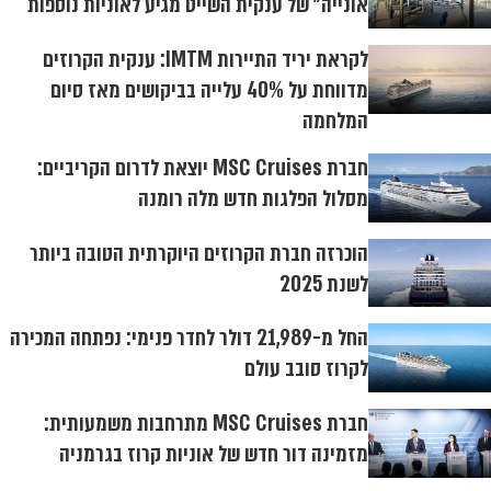
אונייה" של ענקית השייט מגיע לאוניות נוספות
לקראת יריד התיירות IMTM: ענקית הקרוזים
מדווחת על 40% עלייה בביקושים מאז סיום
המלחמה
חברת MSC Cruises יוצאת לדרום הקריביים:
מסלול הפלגות חדש מלה רומנה
הוכרזה חברת הקרוזים היוקרתית הטובה ביותר
לשנת 2025
החל מ-21,989 דולר לחדר פנימי: נפתחה המכירה
לקרוז סובב עולם
חברת MSC Cruises מתרחבות משמעותית:
מזמינה דור חדש של אוניות קרוז בגרמניה