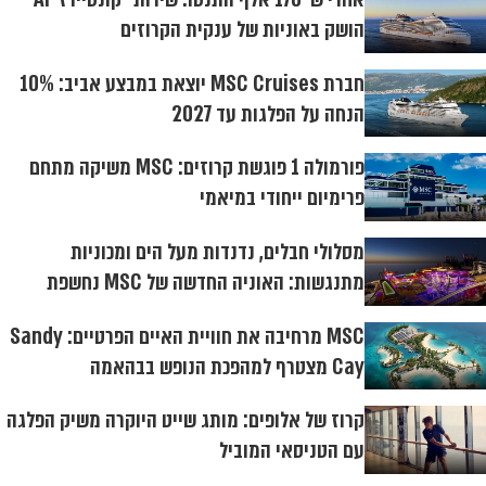
הושק באוניות של ענקית הקרוזים
חברת MSC Cruises יוצאת במבצע אביב: 10%
הנחה על הפלגות עד 2027
פורמולה 1 פוגשת קרוזים: MSC משיקה מתחם
פרימיום ייחודי במיאמי
מסלולי חבלים, נדנדות מעל הים ומכוניות
מתנגשות: האוניה החדשה של MSC נחשפת
MSC מרחיבה את חוויית האיים הפרטיים: Sandy
Cay מצטרף למהפכת הנופש בבהאמה
קרוז של אלופים: מותג שייט היוקרה משיק הפלגה
עם הטניסאי המוביל