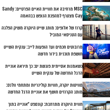
MSC מרחיבה את חוויית האיים הפרטיים: Sandy
Cay מצטרף למהפכת הנופש בבהאמה
קרוז של אלופים: מותג שייט היוקרה משיק הפלגה
עם הטניסאי המוביל
מרובוטים חכמים ועד הופעות לייב: ענקית השייט
חושפת תוכנית בידור חדשה
כשאמנות אסייתית פוגשת ים: כך תיראה אוניית
הדגל החדשה של ענקית השייט
סוויטות יוקרה, חוויות קולינריות ומתחמי וולנס:
מותג הקרוזים חושף את אוניית הדגל החדשה
חווית היוקרה מתרחבת: קונספט "אונייה בתוך