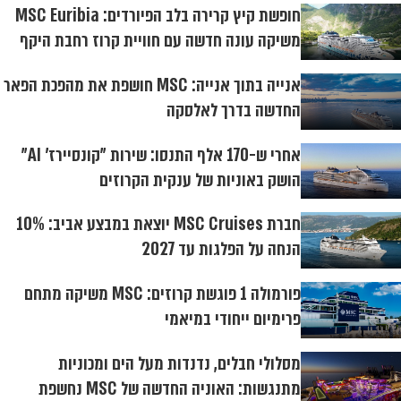
חופשת קיץ קרירה בלב הפיורדים: MSC Euribia
משיקה עונה חדשה עם חוויית קרוז רחבת היקף
אנייה בתוך אנייה: MSC חושפת את מהפכת הפאר
החדשה בדרך לאלסקה
אחרי ש-170 אלף התנסו: שירות "קונסיירז' AI"
הושק באוניות של ענקית הקרוזים
חברת MSC Cruises יוצאת במבצע אביב: 10%
הנחה על הפלגות עד 2027
פורמולה 1 פוגשת קרוזים: MSC משיקה מתחם
פרימיום ייחודי במיאמי
מסלולי חבלים, נדנדות מעל הים ומכוניות
מתנגשות: האוניה החדשה של MSC נחשפת