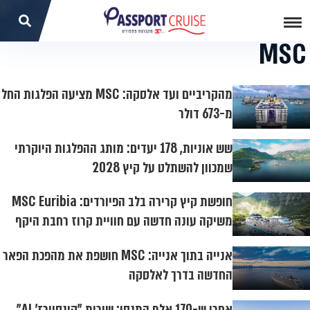
MSC
מהקריביים ועד אלסקה: MSC מציעה הפלגות החל
מ-673 דולר
שש אוניות, 178 יעדים: מותג ההפלגות היוקרתי
שמכוון להשתלט על קיץ 2028
חופשת קיץ קרירה בלב הפיורדים: MSC Euribia
משיקה עונה חדשה עם חוויית קרוז רחבת היקף
אנייה בתוך אנייה: MSC חושפת את מהפכת הפאר
החדשה בדרך לאלסקה
אחרי ש-170 אלף התנסו: שירות "קונסיירז' AI"