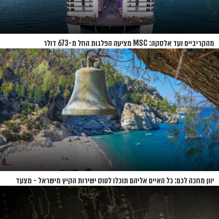
מהקריביים ועד אלסקה: MSC מציעה הפלגות החל מ-673 דולר
יוון מחכה לכם: כל האיים אליהם תוכלו לטוס ישירות הקיץ מישראל - מצעד
האיים של קיץ 2026