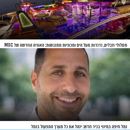
מסלולי חבלים, נדנדות מעל הים ומכוניות מתנגשות: האוניה החדשה של MSC
נחשפת
נמל חיפה במינוי בכיר חדש: ינהל את כל מערך התפעול בנמל