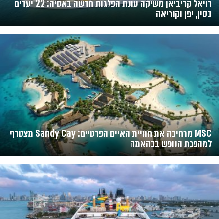
רויאל קריביאן משיקה עונת הפלגות חדשה באסיה: 22 יעדים
בסין, יפן וקוריאה
MSC מרחיבה את חוויית האיים הפרטיים: Sandy Cay מצטרף
למהפכת הנופש בבהאמה