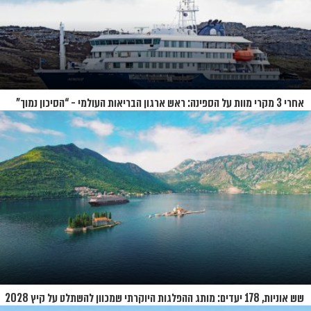
אחרי 3 מקרי מוות על הספינה: ראש ארגון הבריאות העולמי - “הסיכון נמוך”
שש אוניות, 178 יעדים: מותג ההפלגות היוקרתי שמכוון להשתלט על קיץ 2028