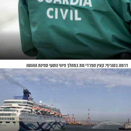
דרמה בטנריף: קצין ספרדי מת במהלך פינוי נוסעי ספינת ההנטה