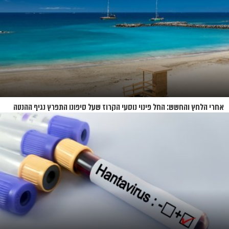
אחרי הלחץ והחשש: החל פינוי נוסעי הקרוז שעל סיפונו התפרץ נגיף ההנטה