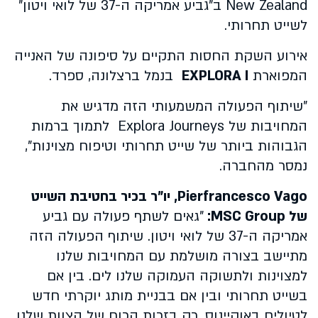
New Zealand ב"גביע אמריקה ה-37 של לואי ויטון"
לשייט תחרותי.
אירוע השקת החסות התקיים על סיפונה של האנייה
המפוארת
EXPLORA I
בנמל ברצלונה, ספרד.
"שיתוף הפעולה המשמעותי הזה מדגיש את
המחויבות של Explora Journeys לתמוך ברמות
הגבוהות ביותר של שייט תחרותי וטיפוח מצוינות",
נמסר מהחברה.
Pierfrancesco Vago, יו"ר בכיר בחטיבת השייט
של MSC Group:
"גאים לשתף פעולה עם גביע
אמריקה ה-37 של לואי ויטון. שיתוף הפעולה הזה
מתיישב בצורה מושלמת עם המחויבות שלנו
למצוינות ולתשוקה העמוקה שלנו לים. בין אם
בשייט תחרותי ובין אם בבניית מותג יוקרתי חדש
לטיולים באוקיינוס, רק בזכות הכוח של הצוות שלנו