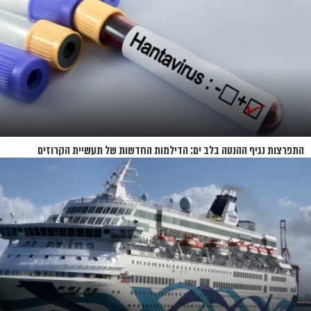
התפרצות נגיף ההנטה בלב ים: הדילמות החדשות של תעשיית הקרוזים