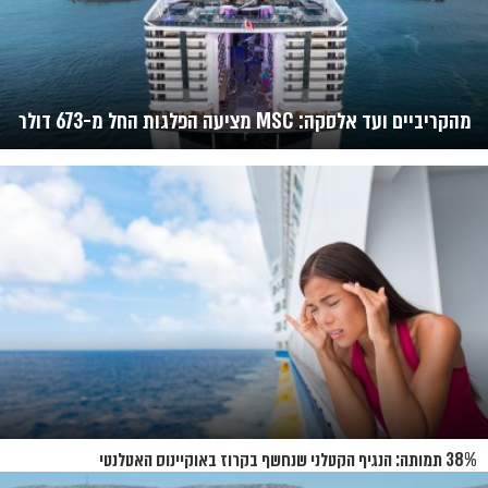
מהקריביים ועד אלסקה: MSC מציעה הפלגות החל מ-673 דולר
38% תמותה: הנגיף הקטלני שנחשף בקרוז באוקיינוס האטלנטי