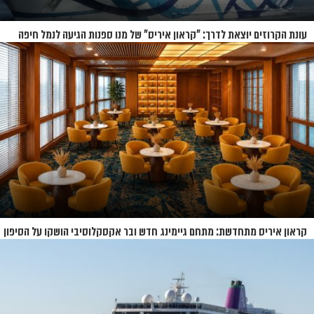
עונת הקרוזים יוצאת לדרך: "קראון איריס" של מנו ספנות הגיעה לנמל חיפה
קראון איריס מתחדשת: מתחם גיימינג חדש ובר אקסקלוסיבי הושקו על הסיפון