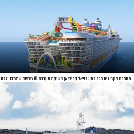
מהפכת הקרוזים כבר כאן: רויאל קריביאן השיקה מערכת AI חדשה שתתכנן לכם
את כל ההפלגה