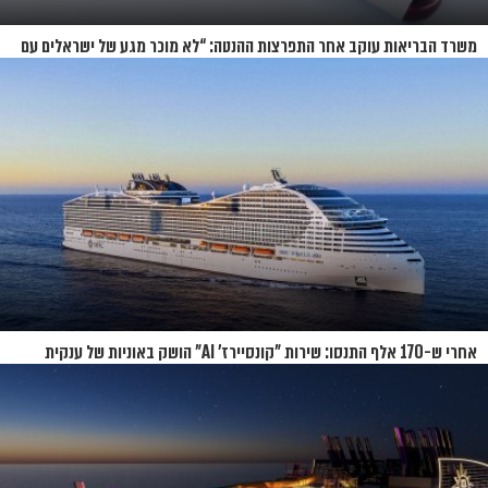
משרד הבריאות עוקב אחר התפרצות ההנטה: “לא מוכר מגע של ישראלים עם
החולים”
אחרי ש-170 אלף התנסו: שירות "קונסיירז' AI" הושק באוניות של ענקית
הקרוזים