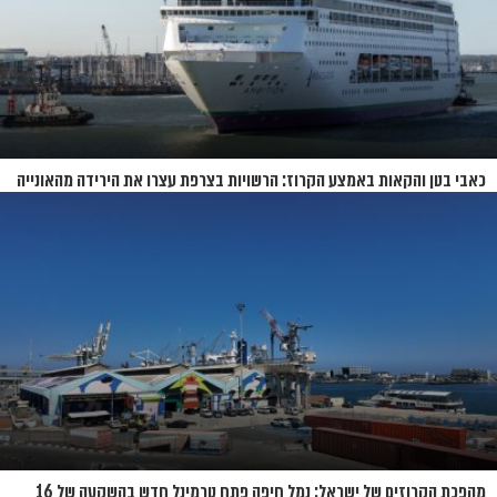
כאבי בטן והקאות באמצע הקרוז: הרשויות בצרפת עצרו את הירידה מהאונייה
מהפכת הקרוזים של ישראל: נמל חיפה פתח טרמינל חדש בהשקעה של 16