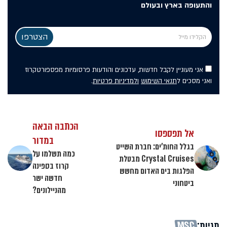
והתעופה בארץ ובעולם
אני מעוניין לקבל חדשות, עדכונים והודעות פרסומיות מפספורטקרוז
ואני מסכים ל
תנאי השימוש
ולמדיניות פרטיות
.
הכתבה הבאה
אל תפספסו
במדור
בגלל החות'ים: חברת השייט
כמה תשלמו על
Crystal Cruises מבטלת
קרוז בספינה
הפלגות בים האדום מחשש
חדשה ישר
ביטחוני
מהניילונים?
תגיות:
MSC