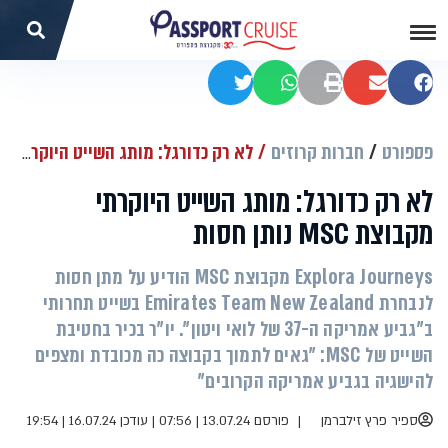
שתפו בפייסבוק
שתפו במייל
הדפסה
שתפו בוואטסאפ
שתפו בטוויטר
פספורט
חברות קרוזים
לא רק כדורגל: מותג השייט היוקרתי מקבוצת MSC נותן חסות
לא רק כדורגל: מותג השייט היוקרתי
מקבוצת MSC נותן חסות
Explora Journeys מקבוצת MSC הודיע על מתן חסות
לנבחרת Emirates Team New Zealand בשייט תחרותי
ב"גביע אמריקה ה-37 של לואי ויטון". יו"ר בכיר בחטיבת
השייט של MSC: "גאים לתמוך בקבוצה כה מכובדת ומצפים
להישגיה בגביע אמריקה הקרובים"
ספיר פרץ זילברמן
פורסם 13.07.24 | 07:56
|
עודכן 16.07.24 | 19:54