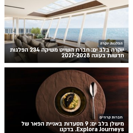
הפלגות יוקרה
יוקרה בלב ים: חברת השייט משיקה 234 הפלגות
חדשות בעונה 2027-2028
חברות קרוזים
מישלן בלב ים: 9 מסעדות באניית הפאר של
Explora Journeys. בדקנו