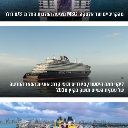
מהקריביים ועד אלסקה: MSC מציעה הפלגות החל מ-673 דולר
ליקוי חמה היסטורי, פיורדים ונופי קרח: אוניית הפאר החדשה
של ענקית השייט תושק בקיץ 2026