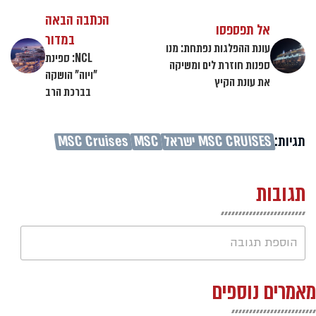
הכתבה הבאה
אל תפספסו
במדור
עונת ההפלגות נפתחת: מנו
NCL: ספינת
ספנות חוזרת לים ומשיקה
"ויוה" הושקה
את עונת הקיץ
בברכת הרב
תגיות:
MSC CRUISES ישראל
MSC
MSC Cruises
תגובות
הוספת תגובה
מאמרים נוספים