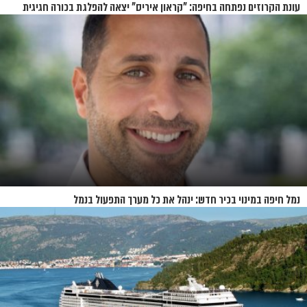
עונת הקרוזים נפתחה בחיפה: "קראון איריס" יצאה להפלגת בכורה חגיגית
נמל חיפה במינוי בכיר חדש: ינהל את כל מערך התפעול בנמל