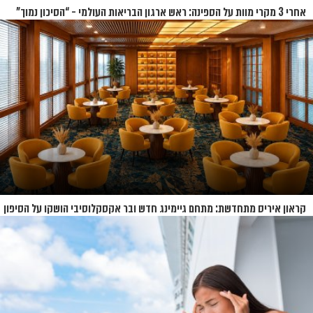
אחרי 3 מקרי מוות על הספינה: ראש ארגון הבריאות העולמי - “הסיכון נמוך”
קראון איריס מתחדשת: מתחם גיימינג חדש ובר אקסקלוסיבי הושקו על הסיפון