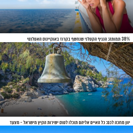
38% תמותה: הנגיף הקטלני שנחשף בקרוז באוקיינוס האטלנטי
יוון מחכה לכם: כל האיים אליהם תוכלו לטוס ישירות הקיץ מישראל - מצעד
האיים של קיץ 2026