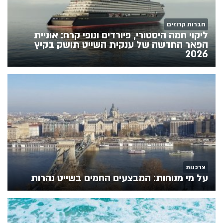
חברות קרוזים
ליקוי חמה היסטורי, פיורדים ונופי קרח: אוניית
הפאר החדשה של ענקית השייט תושק בקיץ
2026
צרכנות
על מי מנוחות: המבצעים החמים בשייט נהרות