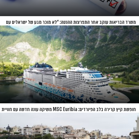
משרד הבריאות עוקב אחר התפרצות ההנטה: “לא מוכר מגע של ישראלים עם
החולים”
חופשת קיץ קרירה בלב הפיורדים: MSC Euribia משיקה עונה חדשה עם חוויית
קרוז רחבת היקף