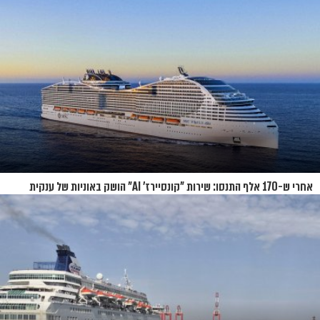
אחרי ש-170 אלף התנסו: שירות "קונסיירז' AI" הושק באוניות של ענקית
הקרוזים