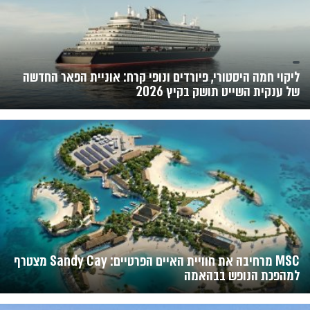
ליקוי חמה היסטורי, פיורדים ונופי קרח: אוניית הפאר החדשה
של ענקית השייט תושק בקיץ 2026
MSC מרחיבה את חוויית האיים הפרטיים: Sandy Cay מצטרף
למהפכת הנופש בבהאמה