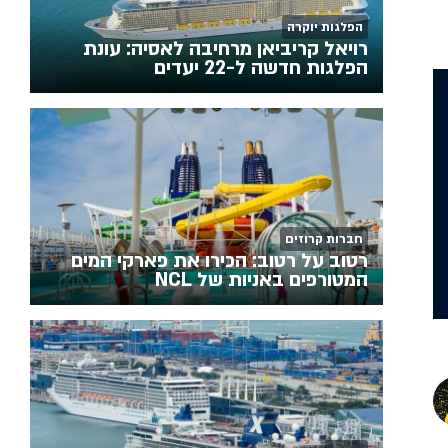
הפלגות יוקרה
רויאל קריביאן מרחיבה לאסיה: עונת
הפלגות חדשה ל-22 יעדים
חברות קרוזים
רטוב על רטוב: הכירו את פארקי המים
המטורפים באניות של NCL