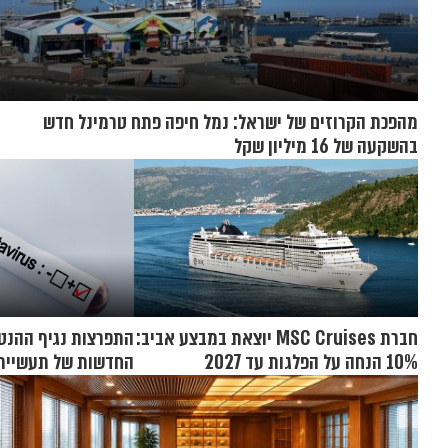
מהפכת הקרוזים של ישראל: נמל חיפה פתח טרמינל חדש
בהשקעה של 16 מיליון שקל
חברת MSC Cruises יוצאת במבצע אביב:
התפרצות נגיף ההנטה
10% הנחה על הפלגות עד 2027
החדשות של תעשיית 