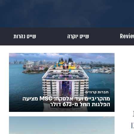
שייט יוקרה
שייט נהרות
חברות קרוזים
מהקריביים ועד אלסקה: MSC מציעה
הפלגות החל מ-673 דולר