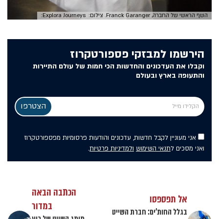
השף הראשי של החברה, Franck Garanger. צילום: Explora Journeys:
הירשמו למבזקי פספורטקרוז
וקבלו את העדכונים והחדשות הכי חמות של עולם התיירות
והתעופה בארץ ובעולם
אני מעוניין לקבל חדשות, עדכונים והודעות פרסומיות מפספורטקרוז
ואני מסכים ל
תנאי השימוש
ולמדיניות פרטיות
.
הכתבה הבאה
אל תפספסו
במדור
בגלל החות'ים: חברת השייט
מותג השייט של ריץ