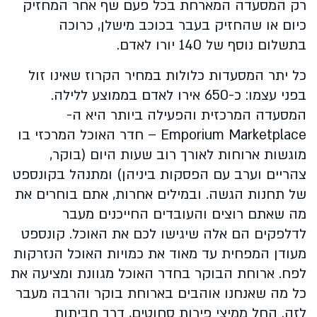
רק המסעדה המארחת בכל פעם שף אחר המחזיק
כיום או שהחזיק בעבר בכוכב מישלן, כרוכה
בתשלום נוסף של 140 יורו לאדם.
כל יתר המסעדות כלולות במחיר הקרוז שאינו זול
בפני עצמו: כ-650 אירו לאדם בממוצע ללילה.
המסעדה המרכזית והפעילה ביותר היא ה-
Emporium Marketplace – חדר האוכל המרכזי בו
מוגשות ארוחות לאורך רוב שעות היום (בוקר,
צהריים וערב עם הפסקות ביניהן) ומתנהל בקונספט
של תחנות הגשה. ובמילים אחרות, אתם בוחרים את
מה שאתם רוצים והעובדים החייכנים מעבר
לדלפקים הם אלה שיגישו לכם את האוכל. קונספט
מעודן המפחית עד מאוד את כמויות האוכל הנזרקות
לפח. ארוחת הבוקר בחדר האוכל מגוונת ומציעה את
כל מה שאנחנו אוהבים בארוחת בוקר והרבה מעבר
לזה. החל ממיצי פירות סחוטים, דרך חביתות