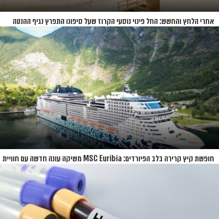
אחרי הלחץ והחשש: החל פינוי נוסעי הקרוז שעל סיפונו התפרץ נגיף ההנטה
חופשת קיץ קרירה בלב הפיורדים: MSC Euribia משיקה עונה חדשה עם חוויית
קרוז רחבת היקף