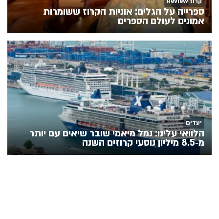
קרוז Review
ספרייה על הגלים: אוניות הקרוז ששומרות
אמונים לעולם הספרים
יעדים
הלוואי עלינו: נמל מיאמי שובר שיאים עם יותר
מ‑8.5 מיליון נוסעי קרוזים השנה