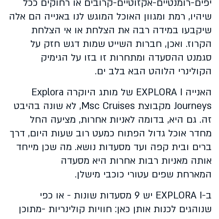
יפים-רומנטיים-אקזוטיים-קרובים או רחוקים ככל
שיהיו, רמת ומגוון האוכל המוגש לנו באנייה הם אלה
שיקבעו במידה רבה את הצלחת או אי הצלחת
הקרוז. ואכן, חברות השייט שמות דגש חזק על
סגמנט ההסעדה ומתחרות זו בזו על הגימיק
הקולינרי הלוהט הבא בלב ים.
האנייה EXPLORA I של מותג היוקרה Explora
Journeys מקבוצת Msc Cruises, לא שונה בהיבט
זה. גם היא, בדומה לאניות אחרות, מציעה החל
מחדר אוכל גדול הפתוח כמעט רוב שעות היום, דרך
ברים ובית קפה ועד מסעדות נושא. מה שכן מייחד
אותה מאניות רבות אחרות היא מסעדה
המארחת שפים עטורי כוכבי מישלן.
ב-EXPLORA I יש 9 מסעדות שונות - או כפי
שנוהגים לכנות אותן כאן: חוויות קולינריות -מתוכן