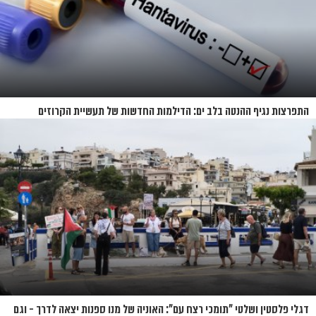
התפרצות נגיף ההנטה בלב ים: הדילמות החדשות של תעשיית הקרוזים
דגלי פלסטין ושלטי "תומכי רצח עם": האוניה של מנו ספנות יצאה לדרך - וגם