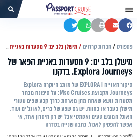
שתפו בפייסבוק
שתפו במייל
הדפסה
שתפו בוואטסאפ
שתפו בטוויטר
פספורט
חברות קרוזים
מישלן בלב ים: 9 מסעדות באניית הפאר של Explora Journeys. בדקנו
מישלן בלב ים: 9 מסעדות באניית הפאר של
Explora Journeys. בדקנו
סיקור האנייה EXPLORA I של מותג היוקרה Explora
Journeys מקבוצת Msc Cruises: על סיפונה מבחר
מסעדות נושא שאחת מהן מארחת כדרך קבע שפים עטורי
מישלן בעבר או בהווה. יש גם שפע של ברים, לאונג'ים ועוד.
האוכל המוגש טעים ואסתטי אבל יש רק חיסרון אחד, אי
אפשר להפסיק לאכול. כתבה שנייה בסדרה
ספיר פרץ זילברמן
פורסם 14.07.24 | 00:08
|
עודכן 20.07.24 | 10:25