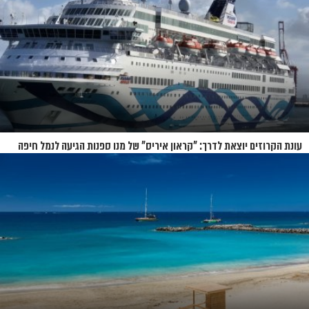
עונת הקרוזים יוצאת לדרך: "קראון איריס" של מנו ספנות הגיעה לנמל חיפה