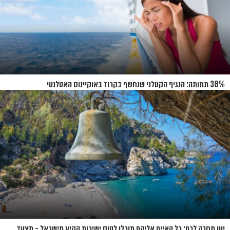
38% תמותה: הנגיף הקטלני שנחשף בקרוז באוקיינוס האטלנטי
יוון מחכה לכם: כל האיים אליהם תוכלו לטוס ישירות הקיץ מישראל - מצעד