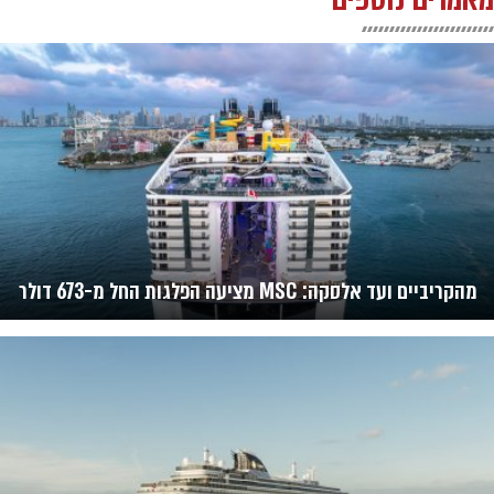
מהקריביים ועד אלסקה: MSC מציעה הפלגות החל מ-673 דולר