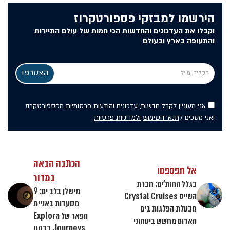
הירשמו למבזקי פספורטקרוז
וקבלו את העדכונים והחדשות הכי חמות של עולם התיירות
והתעופה בארץ ובעולם
אני מעוניין לקבל חדשות, עדכונים והודעות פרסומיות מפספורטקרוז
ואני מסכים ל
תנאי השימוש
ולמדיניות פרטיות
.
הכתבה הבאה
אל תפספסו
במדור
בגלל החות'ים: חברת
מישלן בלב ים: 9
השייט Crystal Cruises
מסעדות באניית
מבטלת הפלגות בים
הפאר של Explora
האדום מחשש ביטחוני
Journeys. בדקנו