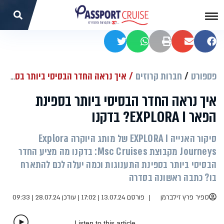
שתפו בפייסבוק
שתפו במייל
הדפסה
שתפו בוואטסאפ
שתפו בטוויטר
פספורט
חברות קרוזים
איך נראה החדר הבסיסי ביותר בספינת הפאר EXPLORA I? בדקנו
איך נראה החדר הבסיסי ביותר בספינת
הפאר EXPLORA I? בדקנו
סיקור האנייה EXPLORA I של מותג היוקרה Explora
Journeys מקבוצת Msc Cruises: בדקנו מה מציע החדר
הבסיסי ביותר בספינת התענוגות וכמה יעלה לכם להתארח
בו? כתבה ראשונה בסדרה
ספיר פרץ זילברמן
פורסם 13.07.24 | 17:02
|
עודכן 28.07.24 | 09:33