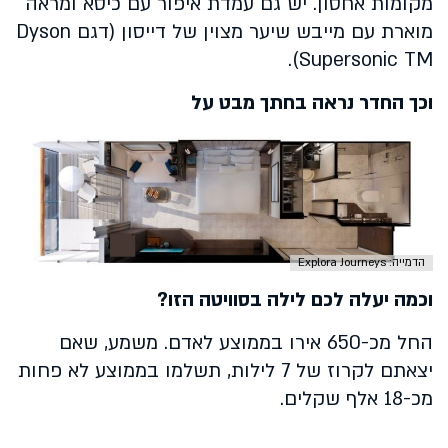
מקומות אחסון. יש גם עמדת איפור עם כיסא ומראה
מוארת עם מייבש שיער מצוין של דייסון (דגם Dyson
Supersonic TM).
וכך החדר נראה בחתך מבט על
הדמייה: Explora Journeys
וכמה יעלה לכם לילה בסוויטה הזו?
החל מכ-650 אירו בממוצע לאדם. משמע, שאם
יצאתם לקרוז של 7 לילות, תשלמו בממוצע לא פחות
מכ-18 אלף שקלים.