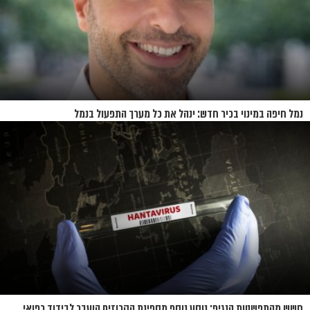
נמל חיפה במינוי בכיר חדש: ינהל את כל מערך התפעול בנמל
חשש מהתפשטות הנגיף: נוסע נוסף מספינת הקרוזים הועבר לבידוד רפואי