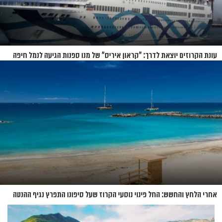
עונת הקרוזים יוצאת לדרך: "קראון איריס" של מנו ספנות הגיעה לנמל חיפה
אחרי הלחץ והחשש: החל פינוי נוסעי הקרוז שעל סיפונו התפרץ נגיף ההנטה