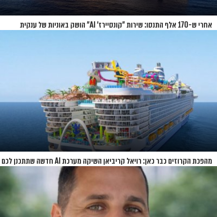
אחרי ש-170 אלף התנסו: שירות "קונסיירז' AI" הושק באוניות של ענקית
הקרוזים
מהפכת הקרוזים כבר כאן: רויאל קריביאן השיקה מערכת AI חדשה שתתכנן לכם
את כל ההפלגה