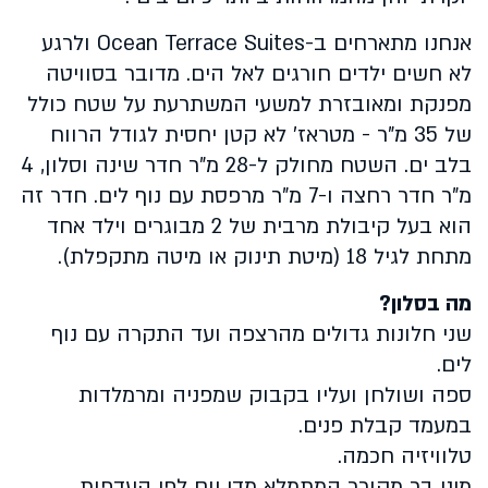
אנחנו מתארחים ב-Ocean Terrace Suites ולרגע
לא חשים ילדים חורגים לאל הים. מדובר בסוויטה
מפנקת ומאובזרת למשעי המשתרעת על שטח כולל
של 35 מ"ר - מטראז' לא קטן יחסית לגודל הרווח
בלב ים. השטח מחולק ל-28 מ"ר חדר שינה וסלון, 4
מ"ר חדר רחצה ו-7 מ"ר מרפסת עם נוף לים. חדר זה
הוא בעל קיבולת מרבית של 2 מבוגרים וילד אחד
מתחת לגיל 18 (מיטת תינוק או מיטה מתקפלת).
מה בסלון?
שני חלונות גדולים מהרצפה ועד התקרה עם נוף
לים.
ספה ושולחן ועליו בקבוק שמפניה ומרמלדות
במעמד קבלת פנים.
טלוויזיה חכמה.
מיני בר מקורר המתמלא מדי יום לפי העדפות