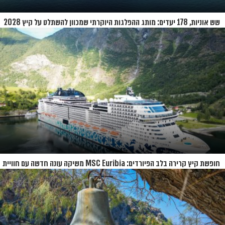
שש אוניות, 178 יעדים: מותג ההפלגות היוקרתי שמכוון להשתלט על קיץ 2028
חופשת קיץ קרירה בלב הפיורדים: MSC Euribia משיקה עונה חדשה עם חוויית
קרוז רחבת היקף