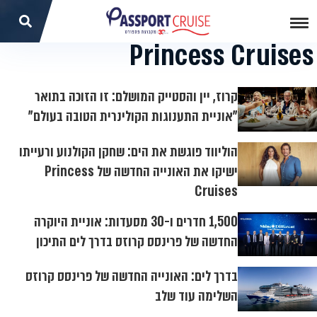
Princess Cruises
קרוז, יין והסטייק המושלם: זו הזוכה בתואר
"אוניית התענוגות הקולינרית הטובה בעולם"
הוליווד פוגשת את הים: שחקן הקולנוע ורעייתו
ישיקו את האונייה החדשה של Princess
Cruises
1,500 חדרים ו-30 מסעדות: אוניית היוקרה
החדשה של פרינסס קרוזס בדרך לים התיכון
בדרך לים: האונייה החדשה של פרינסס קרוזס
השלימה עוד שלב