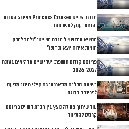
חברת השייט Princess Cruises מציגה: הטבות
והנחות ענק למשפחות
הנשיא החדש של חברת השייט: "נלהב לספק
חוויות אירוח יוצאות דופן"
פרינסס קרוזס חושפת: יעדי שייט מדהימים בעונת
2026-2027
רשימת הסלבס מתארכת: גם קיילי מינוג מגיעה
לפרינסס קרוזס
עוד שיתוף פעולה נוצץ בין חברת השייט פרינסס
קרוזס להוליווד