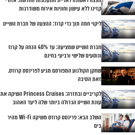
הצצה ראשונה לאניית התענוגות החדשה: אזורי
קזינו ללא עישון וחוויות אירוח משודרגות
ליקוי חמה תוך כדי קרוז: ההצעה של חברת השייט
חברת השייט שמציעה: עד 40% הנחה על קרוז
ונוסעים שלישי ורביעי בחינם
שחקן הקולנוע המפורסם מגיע לפרינסס קרוזס.
זאת הסיבה
לקריביים ובחזרה: Princess Cruises השיקה את
עונת השייט הגדולה ביותר שלה ליעד האהוב
השלב הבא: פרינסס קרוזס משיקה Wi-Fi מהיר
בים