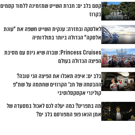
קסם בלב ים: חברת השייט שמזמינה ללמוד קסמים
בקרוז
לאלסקה ובחזרה: ענקית השייט חשפה את "עונת
אלסקה" הגדולה ביותר בתולדותיה
Princess Cruises: שברה שיא גינס עם מסיבת
הפיצה הגדולה בעולם
בלב ים: איפה תאכלו את הפיצה הכי טובה?
ההבטחה של חב׳ הקרוזים שחתמה על שת״פ
קולינרי אקסקסלוסיבי
מה בתפריט? כמה יעלה לכם לאכול במסעדה של
אמן הנאו פופ המפורסם בלב ים?