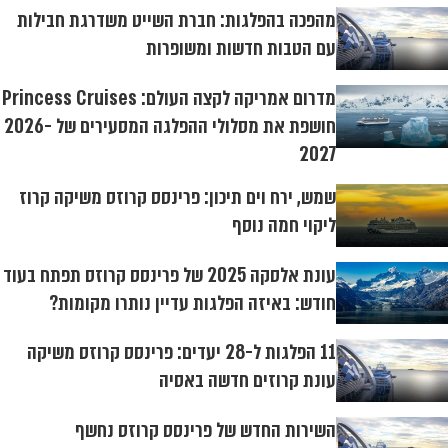
מהפכה בהפלגות: חברת השייט משדרגת חבילות
עם הטבות חדשות ומשופרות
מדרום אמריקה לקצה העולם: Princess Cruises
חושפת את מסלולי ההפלגה המסעירים של 2026-
2027
שמש, ירח וים תיכון: פרינסס קרוזס משיקה קרוז
ליקוי חמה נוסף
עונת אלסקה 2025 של פרינסס קרוזס תפתח בעוד
חודש: באיזה הפלגות עדיין נותרו מקומות?
11 הפלגות ל-28 יעדים: פרינסס קרוזס משיקה
עונת קרוזים חדשה באסיה
השירות החדש של פרינסס קרוזס נחשף