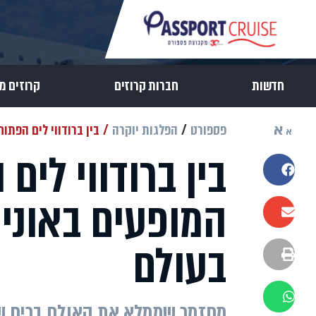
חדשות
חברות קרוזים
קרוזים מ
א
פספורט
הפלגות יוקרה
בין ברודווי לים הפת
א
בין ברודווי לים
שתפו בפייסבוק
המופעים באוני
שתפו במייל
בעולם
הדפסה
שתפו בוואטסאפ
מחזמר שממלא את האולם בריח שוק