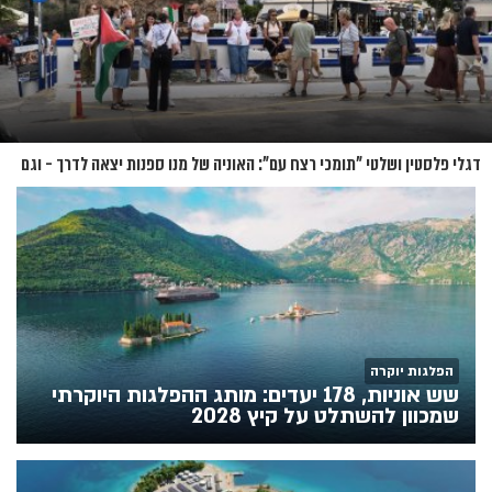
דגלי פלסטין ושלטי "תומכי רצח עם": האוניה של מנו ספנות יצאה לדרך - וגם
המחאות
הפלגות יוקרה
שש אוניות, 178 יעדים: מותג ההפלגות היוקרתי
שמכוון להשתלט על קיץ 2028