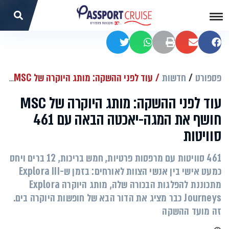
שתפו בפייסבוק
שתפו במייל
הדפסה
שתפו בוואטסאפ
שתפו בטוויטר
פספורט
חדשות
עוד לפני ההשקה: מותג היוקרה של MSC חושף את המגה-יאכטה הבאה עם 461 סוויטות
עוד לפני ההשקה: מותג היוקרה של MSC
חושף את המגה-יאכטה הבאה עם 461
סוויטות
461 סוויטות עם מרפסות פרטיות, חמש בריכות, 12 ברים ויחס
כמעט אישי בין אנשי הצוות לאורחים: בזמן ש-Explora III
מתכוננת להפלגות הבכורה שלה, מותג היוקרה Explora
Journeys כבר מציג את הדור הבא של חופשות היוקרה בים.
זה מועד ההשקה