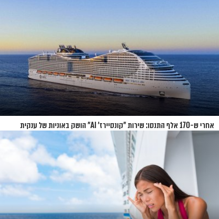
אחרי ש-170 אלף התנסו: שירות "קונסיירז' AI" הושק באוניות של ענקית
הקרוזים