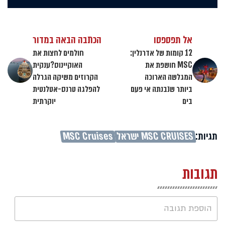
אל תפספסו
הכתבה הבאה במדור
12 קומות של אדרנלין:
חולמים לחצות את
MSC חושפת את
האוקיינוס?ענקית
המגלשה הארוכה
הקרוזים משיקה הגרלה
ביותר שנבנתה אי פעם
להפלגה טרנס-אטלנטית
בים
יוקרתית
תגיות:
MSC CRUISES ישראל
MSC Cruises
תגובות
הוספת תגובה