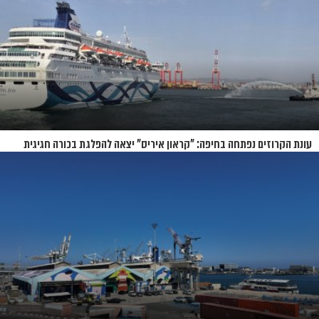
עונת הקרוזים נפתחה בחיפה: "קראון איריס" יצאה להפלגת בכורה חגיגית