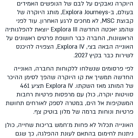
היוקרה נאבקים על לבם של הנופשים האמידים
בעולם, ב-Explora Journeys, מותג היוקרה של
קבוצת MSC, לא מחכים לרגע האחרון. עוד לפני
שהמג יאכטה החדשה Explora III יוצאת להפלגותיה
הראשונות, החברה כבר חושפת פרטים ראשונים על
האונייה הבאה בצי, Explora IV, הצפויה להיכנס
לשירות כבר בקיץ 2027.
לפי פרסומים שנשלחו ללקוחות החברה, האונייה
החדשה תמשיך את קו היוקרה שהפך לסימן ההיכר
של המותג מאז השקתו. Explora IV תציע 461
סוויטות יוקרה, כולן עם מרפסות פרטיות רחבות
המשקיפות אל הים, במטרה לספק לאורחים תחושת
פרטיות ונוחות ברמה של מלון בוטיק צף.
האונייה תכלול לא פחות מ־חמש בריכות שחייה, כולן
ניתנות לחימום בהתאם לעונת ההפלגה, כך שגם