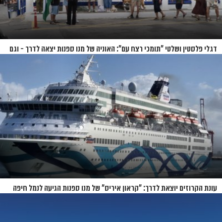
דגלי פלסטין ושלטי "תומכי רצח עם": האוניה של מנו ספנות יצאה לדרך - וגם
המחאות
עונת הקרוזים יוצאת לדרך: "קראון איריס" של מנו ספנות הגיעה לנמל חיפה