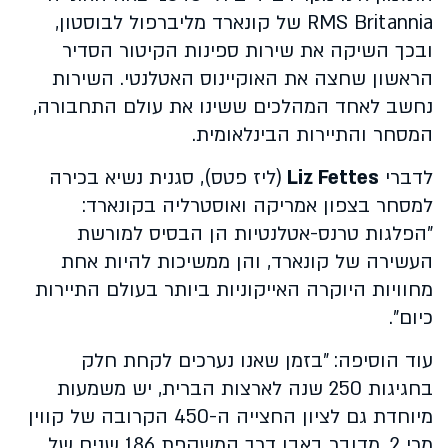
RMS Britannia של קונארד מליברפול לבוסטון,
ובכך השיקה את שירות ספינות הקיטור הסדיר
הראשון שחצה את האוקיינוס האטלנטי. השירות
נחשב לאחד המהלכים ששינו את עולם התחבורה,
המסחר והתיירות הבינלאומית.
לדברי
Liz Fettes
(ליז פטס), סגנית נשיא בכירה
למסחר בצפון אמריקה ואוסטרליה בקונארד:
"הפלגות טרנס-אטלנטיות הן הבסיס למורשת
העשירה של קונארד, והן ממשיכות להיות אחת
מחוויות היוקרה האייקוניות ביותר בעולם התיירות
כיום".
עוד הוסיפה: "בזמן שאנו נערכים לקחת חלק
בחגיגות 250 שנה לארצות הברית, יש משמעות
מיוחדת גם לציון החצייה ה-450 הקרובה של קווין
מרי 2. מדובר באבן דרך המשקפת 186 שנים של