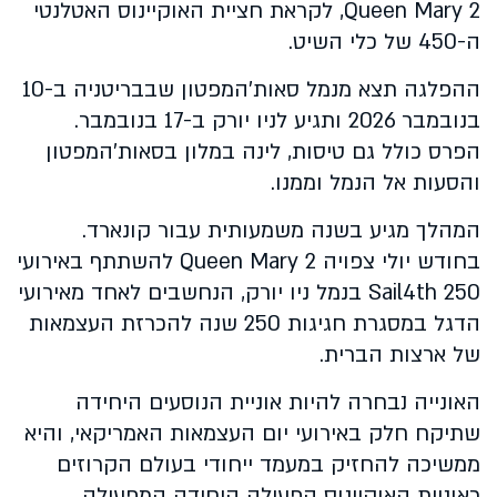
Queen Mary 2, לקראת חציית האוקיינוס האטלנטי
ה-450 של כלי השיט.
ההפלגה תצא מנמל סאות'המפטון שבבריטניה ב-10
בנובמבר 2026 ותגיע לניו יורק ב-17 בנובמבר.
הפרס כולל גם טיסות, לינה במלון בסאות'המפטון
והסעות אל הנמל וממנו.
המהלך מגיע בשנה משמעותית עבור קונארד.
בחודש יולי צפויה Queen Mary 2 להשתתף באירועי
Sail4th 250 בנמל ניו יורק, הנחשבים לאחד מאירועי
הדגל במסגרת חגיגות 250 שנה להכרזת העצמאות
של ארצות הברית.
האונייה נבחרה להיות אוניית הנוסעים היחידה
שתיקח חלק באירועי יום העצמאות האמריקאי, והיא
ממשיכה להחזיק במעמד ייחודי בעולם הקרוזים
כאוניית האוקיינוס הפעילה היחידה המפעילה