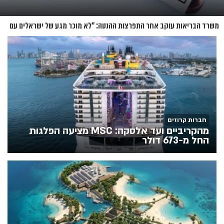
משרד הבריאות עוקב אחר התפרצות ההנטה: “לא מוכר מגע של ישראלים עם
החולים”
חברות קרוזים
מהקריביים ועד אלסקה: MSC מציעה הפלגות
החל מ-673 דולר