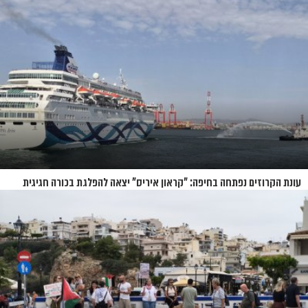
עונת הקרוזים נפתחה בחיפה: "קראון איריס" יצאה להפלגת בכורה חגיגית