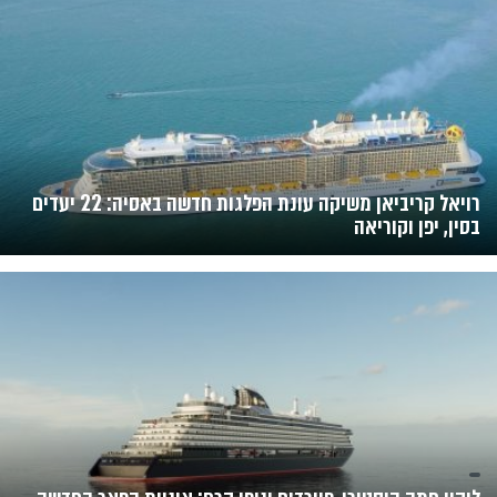
רויאל קריביאן משיקה עונת הפלגות חדשה באסיה: 22 יעדים
בסין, יפן וקוריאה