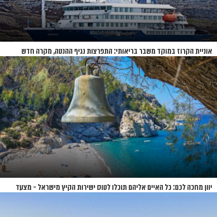
אוניית הקרוז במוקד משבר בריאותי: התפרצות נגיף ההנטה, מקרה חדש
בשווייץ ומחלוקת בין מדינות
יוון מחכה לכם: כל האיים אליהם תוכלו לטוס ישירות הקיץ מישראל - מצעד
האיים של קיץ 2026