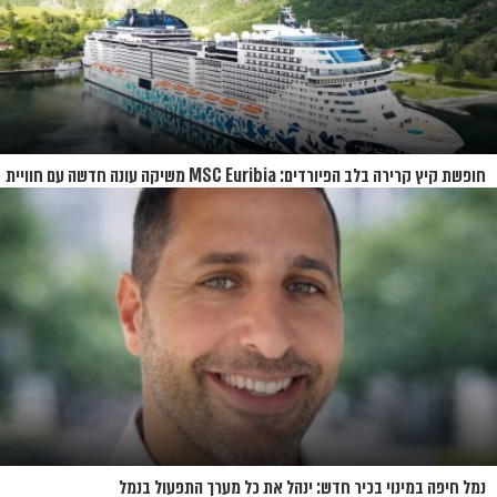
חופשת קיץ קרירה בלב הפיורדים: MSC Euribia משיקה עונה חדשה עם חוויית
קרוז רחבת היקף
נמל חיפה במינוי בכיר חדש: ינהל את כל מערך התפעול בנמל