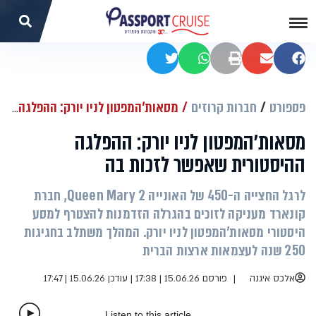
שתפו בפייסבוק
שתפו במייל
הדפסה
שתפו בוואטסאפ
שתפו בטוויטר
פספורט
חברות קרוזים
מסאות'המפטון לניו יורק: ההפלגה ההיסטורית שאפשר לזכות בה
מסאות'המפטון לניו יורק: ההפלגה
ההיסטורית שאפשר לזכות בה
לרגל החצייה ה-450 של האונייה Queen Mary 2, חברת
קונארד מעניקה לזוכים בהגרלה הזדמנות להצטרף למסע
היסטורי מסאות'המפטון לניו יורק. המהלך משתלב בחגיגות
250 שנה לעצמאות ארצות הברית
אלכס איגנה
פורסם 15.06.26 | 17:38
|
עודכן 15.06.26 | 17:47