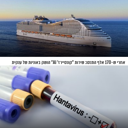
אחרי ש-170 אלף התנסו: שירות "קונסיירז' AI" הושק באוניות של ענקית
הקרוזים