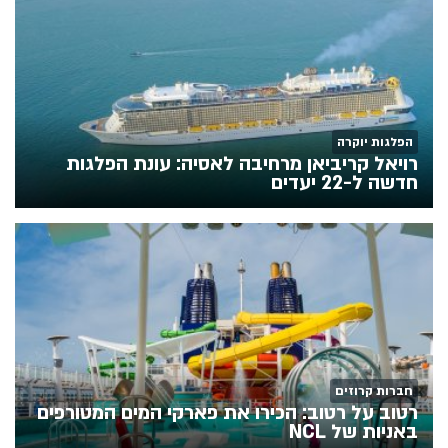
הפלגות יוקרה
רויאל קריביאן מרחיבה לאסיה: עונת הפלגות
חדשה ל-22 יעדים
חברות קרוזים
רטוב על רטוב: הכירו את פארקי המים המטורפים
באניות של NCL