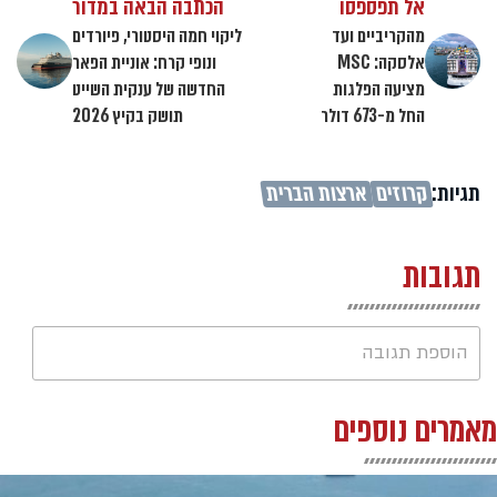
אל תפספסו
הכתבה הבאה במדור
מהקריביים ועד
ליקוי חמה היסטורי, פיורדים
אלסקה: MSC
ונופי קרח: אוניית הפאר
מציעה הפלגות
החדשה של ענקית השייט
החל מ-673 דולר
תושק בקיץ 2026
תגיות:
קרוזים
ארצות הברית
תגובות
הוספת תגובה
מאמרים נוספים