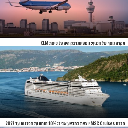
מקרה נוסף של הנגיף: נוסע שנדבק היה על טיסת KLM
חברת MSC Cruises יוצאת במבצע אביב: 10% הנחה על הפלגות עד 2027