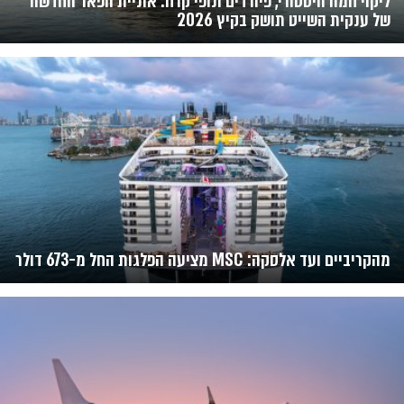
ליקוי חמה היסטורי, פיורדים ונופי קרח: אוניית הפאר החדשה
של ענקית השייט תושק בקיץ 2026
מהקריביים ועד אלסקה: MSC מציעה הפלגות החל מ-673 דולר