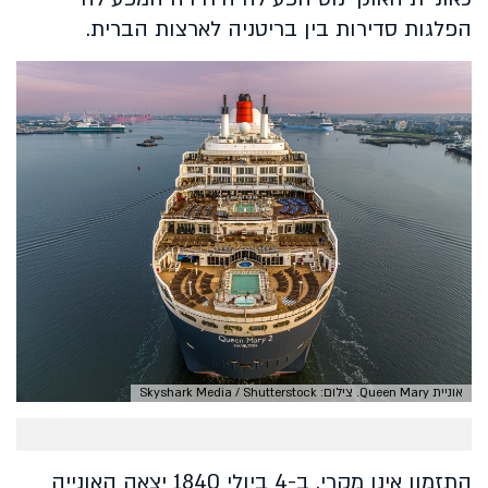
הפלגות סדירות בין בריטניה לארצות הברית.
אוניית Queen Mary. צילום: Skyshark Media / Shutterstock
התזמון אינו מקרי. ב-4 ביולי 1840 יצאה האונייה