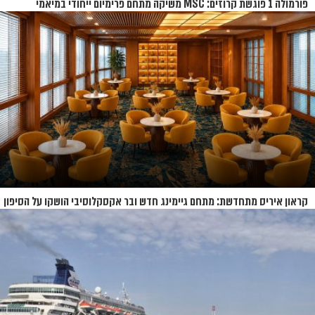
פורמולה 1 פוגשת קרוזים: MSC משיקה מתחם פרימיום ייחודי במיאמי
קראון איריס מתחדשת: מתחם גיימינג חדש ובר אקסקלוסיבי הושקו על הסיפון