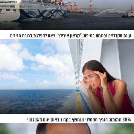
עונת הקרוזים נפתחה בחיפה: "קראון איריס" יצאה להפלגת בכורה חגיגית
38% תמותה: הנגיף הקטלני שנחשף בקרוז באוקיינוס האטלנטי