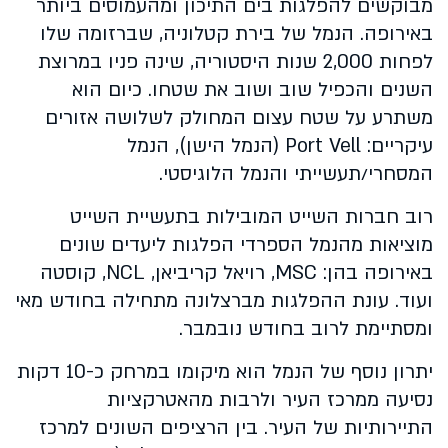
מבוקשים להפלגות בים התיכון ומהעמוסים ביותר
באירופה. הנמל של בירת קטלוניה, שברזומה שלו
לפחות 2,000 שנות היסטוריה, שינה פניו במרוצת
השנים והכפיל שוב ושוב את שטחו. כיום הוא
משתרע על שטח עצום המחולק לשלושה אזורים
עיקריים: Port Vell (הנמל הישן), הנמל
המסחרי/תעשייתי והנמל הלוגיסטי.
רוב חברות השייט המובילות בתעשיית השייט
מוציאות מהנמל הספרדי הפלגות ליעדים שונים
באירופה בהן:
MSC
, רויאל קריביאן,
NCL
, קוסטה
ועוד. עונת ההפלגות מברצלונה מתחילה בחודש מאי
ומסתיימת לרוב בחודש נובמבר
.
יתרון נוסף של הנמל הוא מיקומו במרחק כ-10 דקות
נסיעה ממרכז העיר ולרבות מהאטרקציות
התיירותיות של העיר. בין הרציפים השונים למרכז