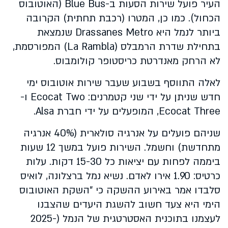
העיר פועל שירות הסעות ב-
Blue Bus
(האוטובוס
הכחול). כמו כן, המטרו (רכבת תחתית) הקרובה
ביותר לנמל היא
Drassanes Metro
שנמצאת
בתחילת שדרת הרמבלס (La Rambla) המפורסמת,
לא הרחק מאנדרטת כריסטופר קולומבוס.
לאלה התווסף בשבוע שעבר שירות אוטובוס ימי
חדש שניתן על ידי שני קטמרנים: Ecocat Two ו-
Ecocat Three, המופעלים על ידי חברת Alsa.
שניהם פועלים על אנרגיה סולארית (40% אנרגיה
מתחדשת) וחשמל. השירות פועל במשך 12 שעות
ביממה לפחות עם יציאות כל 15-30 דקות. עלות
כרטיס: 1.90 אירו לאדם. נשיא נמל ברצלונה, לואיס
סלבדו אמר באירוע ההשקה כי "השקת האוטובוס
הימי היא צעד חשוב להשגת היעדים שהצבנו
לעצמנו בתוכנית האסטרטגית של הנמל (2025-