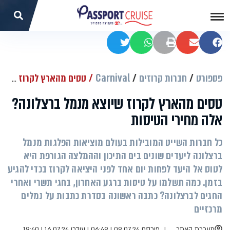
שתפו בפייסבוק
שתפו במייל
הדפסה
שתפו בוואטסאפ
שתפו בטוויטר
פספורט
חברות קרוזים
Carnival
טסים מהארץ לקרוז שיוצא מנמל ברצלונה? אלה מחירי הטיסות
טסים מהארץ לקרוז שיוצא מנמל ברצלונה?
אלה מחירי הטיסות
כל חברות השייט המובילות בעולם מוציאות הפלגות מנמל
ברצלונה ליעדים שונים בים התיכון וההמלצה הגורפת היא
לטוס אל היעד לפחות יום אחד לפני היציאה לקרוז בכדי להגיע
בזמן. כמה תשלמו על טיסות ברגע האחרון, בחגי תשרי ואחרי
החגים לברצלונה? כתבה ראשונה בסדרת כתבות על נמלים
מרכזיים
מערכת האתר
פורסם 09.07.24 | 06:49
|
עודכן 16.07.24 | 19:40