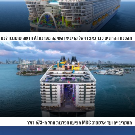
מהפכת הקרוזים כבר כאן: רויאל קריביאן השיקה מערכת AI חדשה שתתכנן לכם
את כל ההפלגה
מהקריביים ועד אלסקה: MSC מציעה הפלגות החל מ-673 דולר