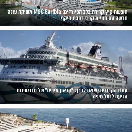
חופשת קיץ קרירה בלב הפיורדים: MSC Euribia משיקה עונה
חדשה עם חוויית קרוז רחבת היקף
עונת הקרוזים יוצאת לדרך: "קראון איריס" של מנו ספנות
הגיעה לנמל חיפה