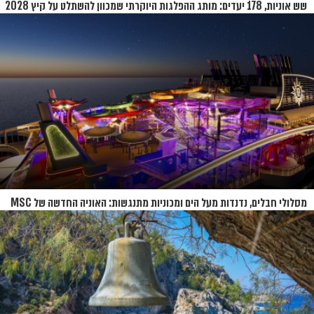
שש אוניות, 178 יעדים: מותג ההפלגות היוקרתי שמכוון להשתלט על קיץ 2028
מסלולי חבלים, נדנדות מעל הים ומכוניות מתנגשות: האוניה החדשה של MSC
נחשפת