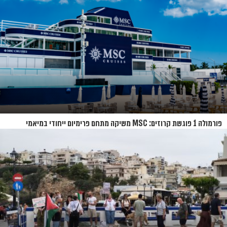
פורמולה 1 פוגשת קרוזים: MSC משיקה מתחם פרימיום ייחודי במיאמי