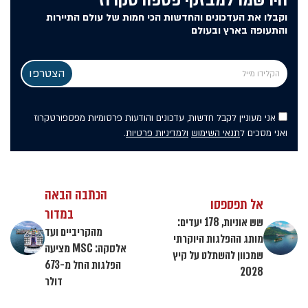
הירשמו למבזקי פספורטקרוז
וקבלו את העדכונים והחדשות הכי חמות של עולם התיירות
והתעופה בארץ ובעולם
אני מעוניין לקבל חדשות, עדכונים והודעות פרסומיות מפספורטקרוז
ואני מסכים ל
תנאי השימוש
ולמדיניות פרטיות
.
הכתבה הבאה
אל תפספסו
במדור
שש אוניות, 178 יעדים:
מהקריביים ועד
מותג ההפלגות היוקרתי
אלסקה: MSC מציעה
שמכוון להשתלט על קיץ
הפלגות החל מ-673
2028
דולר