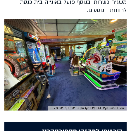
משגיח כשרות. בנוסף פועל באונייה בית כנסת
לרווחת הנוסעים.
אולם המשחקים החדש ב״קראון איריס״. קרדיט: מ.ל.ת