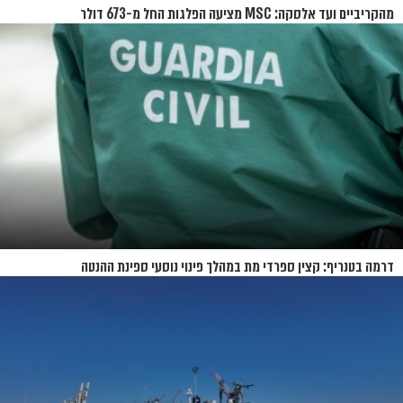
מהקריביים ועד אלסקה: MSC מציעה הפלגות החל מ-673 דולר
דרמה בטנריף: קצין ספרדי מת במהלך פינוי נוסעי ספינת ההנטה