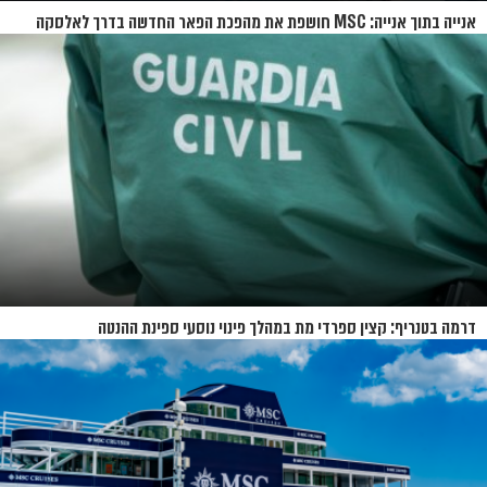
אנייה בתוך אנייה: MSC חושפת את מהפכת הפאר החדשה בדרך לאלסקה
דרמה בטנריף: קצין ספרדי מת במהלך פינוי נוסעי ספינת ההנטה