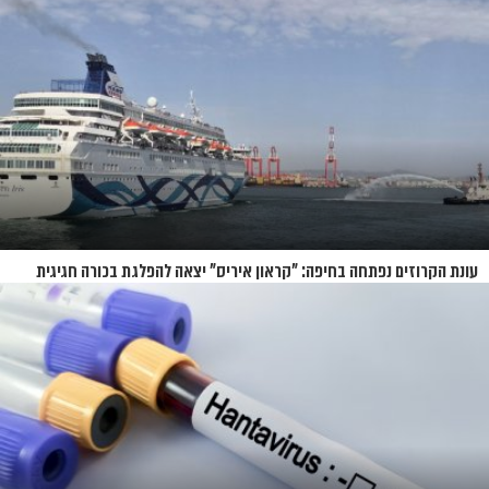
עונת הקרוזים נפתחה בחיפה: "קראון איריס" יצאה להפלגת בכורה חגיגית