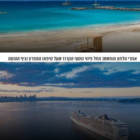
אחרי הלחץ והחשש: החל פינוי נוסעי הקרוז שעל סיפונו התפרץ נגיף ההנטה