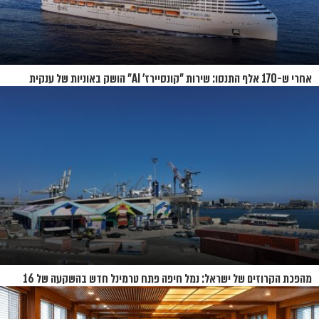
אחרי ש-170 אלף התנסו: שירות "קונסיירז' AI" הושק באוניות של ענקית
הקרוזים
מהפכת הקרוזים של ישראל: נמל חיפה פתח טרמינל חדש בהשקעה של 16
מיליון שקל