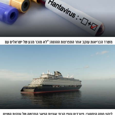
משרד הבריאות עוקב אחר התפרצות ההנטה: “לא מוכר מגע של ישראלים עם
החולים”
ליקוי חמה היסטורי, פיורדים ונופי קרח: אוניית הפאר החדשה של ענקית השייט