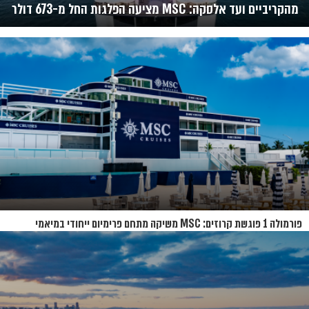
מהקריביים ועד אלסקה: MSC מציעה הפלגות החל מ-673 דולר
פורמולה 1 פוגשת קרוזים: MSC משיקה מתחם פרימיום ייחודי במיאמי