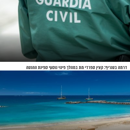
דרמה בטנריף: קצין ספרדי מת במהלך פינוי נוסעי ספינת ההנטה