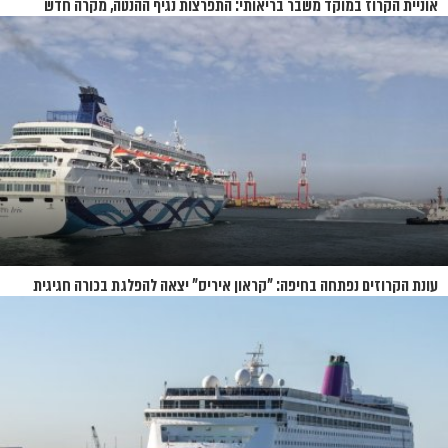
אוניית הקרוז במוקד משבר בריאותי: התפרצות נגיף ההנטה, מקרה חדש
בשווייץ ומחלוקת בין מדינות
עונת הקרוזים נפתחה בחיפה: "קראון איריס" יצאה להפלגת בכורה חגיגית