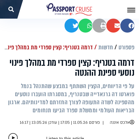
שתפו בפייסבוק
שתפו במייל
הדפסה
שתפו בוואטסאפ
שתפו בטוויטר
פספורט
חדשות
דרמה בטנריף: קצין ספרדי מת במהלך פינוי נוסעי ספינת ההנטה
דרמה בטנריף: קצין ספרדי מת במהלך פינוי
נוסעי ספינת ההנטה
על פי הדיווחים, הקצין השתתף במבצע שהתנהל בנמל
פוארטו דה גרנאדייה שבטנריף, במסגרתו הועברו נוסעים
מהספינה לשדה התעופה לצורך החזרתם למדינותיהם. ארגון
הבריאות העולמי וממשלת ספרד הביעו תנחומים
אלכס איגנה
פורסם 11.05.26 | 17:05
|
עודכן 13.05.26 | 16:17