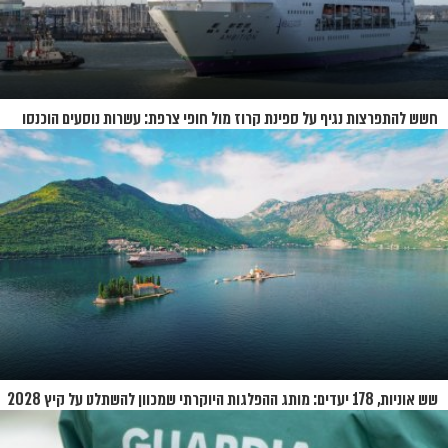
חשש להתפרצות נגיף על ספינת קרוז מול חופי צרפת: עשרות נוסעים הוכנסו
לבידוד
שש אוניות, 178 יעדים: מותג ההפלגות היוקרתי שמכוון להשתלט על קיץ 2028