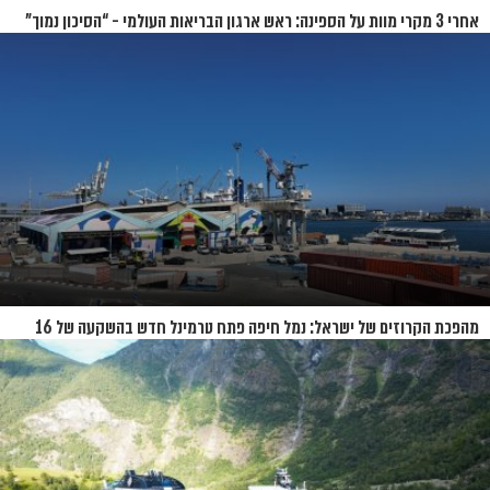
אחרי 3 מקרי מוות על הספינה: ראש ארגון הבריאות העולמי - “הסיכון נמוך”
מהפכת הקרוזים של ישראל: נמל חיפה פתח טרמינל חדש בהשקעה של 16
מיליון שקל