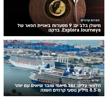
חברות קרוזים
מישלן בלב ים: 9 מסעדות באניית הפאר של
Explora Journeys. בדקנו
יעדים
הלוואי עלינו: נמל מיאמי שובר שיאים עם יותר
מ‑8.5 מיליון נוסעי קרוזים השנה