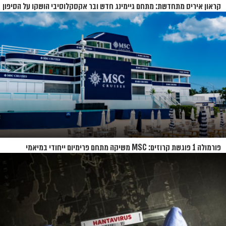
קראון איריס מתחדשת: מתחם גיימינג חדש ובר אקסקלוסיבי הושקו על הסיפון
פורמולה 1 פוגשת קרוזים: MSC משיקה מתחם פרימיום ייחודי במיאמי