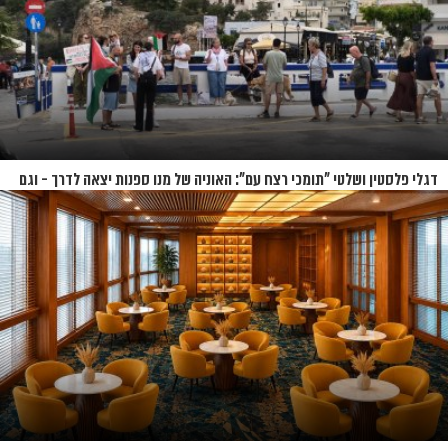
דגלי פלסטין ושלטי "תומכי רצח עם": האוניה של מנו ספנות יצאה לדרך - וגם
המחאות