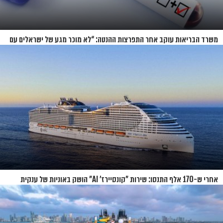
משרד הבריאות עוקב אחר התפרצות ההנטה: “לא מוכר מגע של ישראלים עם
החולים”
אחרי ש-170 אלף התנסו: שירות "קונסיירז' AI" הושק באוניות של ענקית
הקרוזים