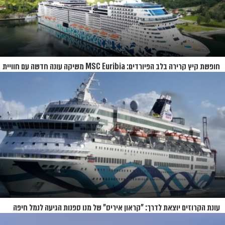
חופשת קיץ קרירה בלב הפיורדים: MSC Euribia משיקה עונה חדשה עם חוויית
קרוז רחבת היקף
עונת הקרוזים יוצאת לדרך: "קראון איריס" של מנו ספנות הגיעה לנמל חיפה