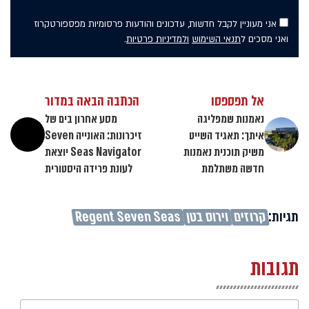
אני מעוניין לקבל חדשות, עדכונים והודעות פרסומיות מפספורטקרוז
ואני מסכים ל
תנאי השימוש
ולמדיניות פרטיות
.
אל תפספסו
הכתבה הבאה במדור
נאמנות שמפליגה
מסע אחרון בים של
איתך: תאגיד השייט
זיכרונות: האונייה Seven
משיק תוכנית נאמנות
Seas Navigator יוצאת
חדשה משתלמת
לעונת פרידה היסטורית
תגיות:
קרוזים
וירוס בטן
Regent Seven Seas
תגובות