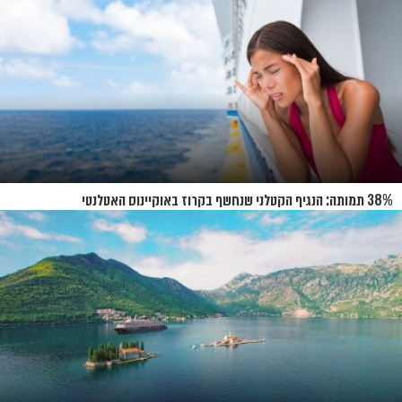
38% תמותה: הנגיף הקטלני שנחשף בקרוז באוקיינוס האטלנטי