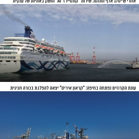
אחרי ש-170 אלף התנסו: שירות "קונסיירז' AI" הושק באוניות של ענקית
הקרוזים
עונת הקרוזים נפתחה בחיפה: "קראון איריס" יצאה להפלגת בכורה חגיגית