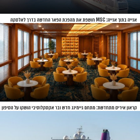
אנייה בתוך אנייה: MSC חושפת את מהפכת הפאר החדשה בדרך לאלסקה
קראון איריס מתחדשת: מתחם גיימינג חדש ובר אקסקלוסיבי הושקו על הסיפון