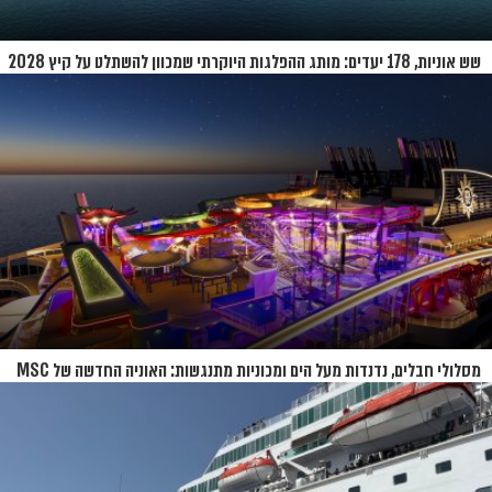
שש אוניות, 178 יעדים: מותג ההפלגות היוקרתי שמכוון להשתלט על קיץ 2028
מסלולי חבלים, נדנדות מעל הים ומכוניות מתנגשות: האוניה החדשה של MSC
נחשפת