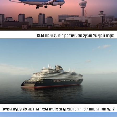
מקרה נוסף של הנגיף: נוסע שנדבק היה על טיסת KLM
ליקוי חמה היסטורי, פיורדים ונופי קרח: אוניית הפאר החדשה של ענקית השייט
תושק בקיץ 2026