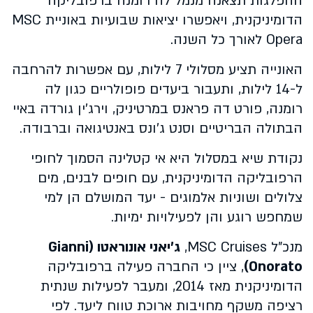
ההפלגות תצאנה מנמל לה רומנה ברפובליקה
הדומיניקנית, ויאפשרו יציאות שבועיות באוניית MSC
Opera לאורך כל השנה.
האונייה תציע מסלולי 7 לילות, עם אפשרות להרחבה
ל-14 לילות, ותעבור ביעדים פופולריים כגון לה
רומנה, פורט דה פראנס במרטיניק, וירג’ין גורדה באיי
הבתולה הבריטיים וסנט ג’ונס באנטיגואה וברבודה.
נקודת שיא במסלול היא אי קטלינה הסמוך לחופי
הרפובליקה הדומיניקנית, עם חופים לבנים, מים
צלולים ושוניות אלמוגים - יעד המושלם הן למי
שמחפש רוגע והן לפעילויות ימיות.
מנכ"ל MSC Cruises,
ג'יאני אונוראטו (Gianni
Onorato)
, ציין כי החברה פעילה ברפובליקה
הדומיניקנית מאז 2014, ומעבר לפעילות שנתית
רציפה משקף מחויבות ארוכת טווח ליעד. לפי