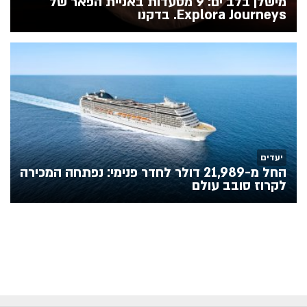
מישלן בלב ים: 9 מסעדות באניית הפאר של
Explora Journeys. בדקנו
יעדים
החל מ-21,989 דולר לחדר פנימי: נפתחה המכירה
לקרוז סובב עולם