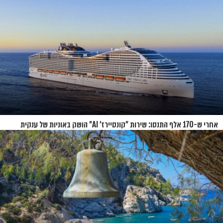
אחרי ש-170 אלף התנסו: שירות "קונסיירז' AI" הושק באוניות של ענקית
הקרוזים