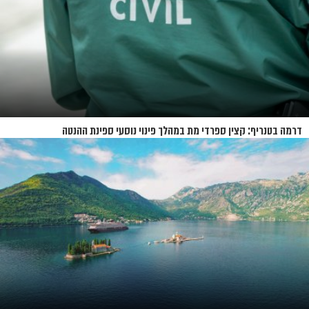
דרמה בטנריף: קצין ספרדי מת במהלך פינוי נוסעי ספינת ההנטה