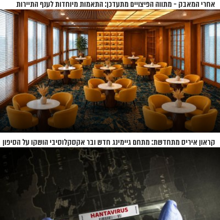
אחרי המאבק - מתווה הפיצויים מתעדכן: התאמות מיוחדות לענף התיירות
קראון איריס מתחדשת: מתחם גיימינג חדש ובר אקסקלוסיבי הושקו על הסיפון