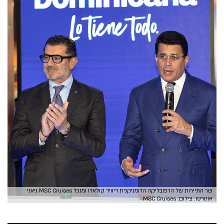
שר התיירות של הרפובליקה הדומניקנית דיוויד קולאדו ומנכל MSC Cruises גיאני
אונורטו. צילום: MSC Cruises