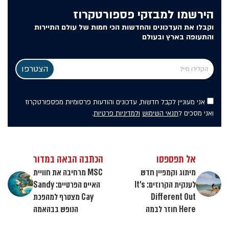
הירשמו למבזקי פספורטקרוז
וקבלו את העדכונים והחדשות הכי חמות של עולם התיירות
והתעופה בארץ ובעולם
אני מעוניין לקבל חדשות, עדכונים והודעות פרסומיות מפספורטקרוז
ואני מסכים ל
תנאי השימוש
ולמדיניות פרטיות
.
אל תפספסו
הכתבה הבאה במדור
מיתוג וקמפיין חדש
MSC מרחיבה את חוויית
לענקית הקרוזים: It’s
האיים הפרטיים: Sandy
Different Out
Cay מצטרף למהפכת
Here חוזר לבמה
הנופש בבהאמה