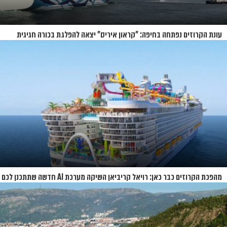
עונת הקרוזים נפתחה בחיפה: "קראון איריס" יצאה להפלגת בכורה חגיגית
מהפכת הקרוזים כבר כאן: רויאל קריביאן השיקה מערכת AI חדשה שתתכנן לכם
את כל ההפלגה