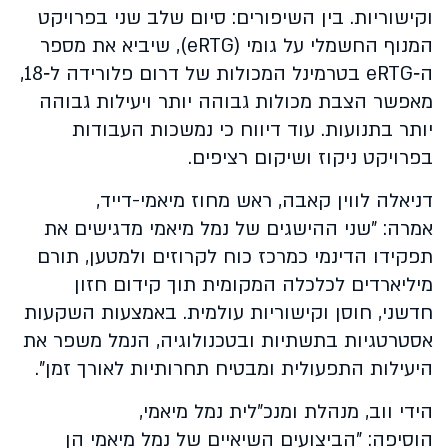
וקישוריות. בין השיפורים: סיום שלב שני בפרויקט
המנוף החשמלי על גומי (eRTG), שיביא את מספר
ה‑eRTG בטרמינל המכולות של דרום פלורידה ל‑18,
מאפשר הצבת מכולות גבוהה יותר ויעילות גבוהה
יותר בתנועות. עוד דיווח כי נמשכות העבודות
בפרויקט ניקוז ושיקום רציפים.
דניאלה לווין קאבה, ראש מחוז מיאמי-דייד,
אמרה: "שני ההישגים של נמל מיאמי מדגישים את
תפקידו הדינמי כמרכז כוח לקרוזים ולמטען, תורם
מיליארדים לכלכלה המקומית תוך קידום חזון
חדשני, חוסן וקישוריות עולמית. באמצעות השקעות
אסטרטגיות בתשתיות ובטכנולוגיה, הנמל משפר את
היעילות התפעולית ומבטיח תחרותיות לאורך זמן".
הידי ווב, מנהלת ומנכ״לית נמל מיאמי,
הוסיפה: "הביצועים השיאיים של נמל מיאמי הן