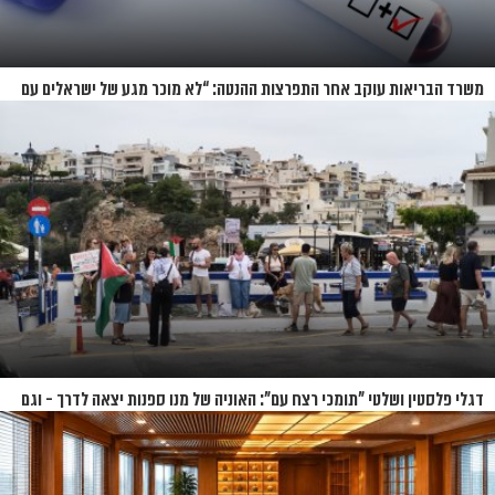
משרד הבריאות עוקב אחר התפרצות ההנטה: “לא מוכר מגע של ישראלים עם
החולים”
דגלי פלסטין ושלטי "תומכי רצח עם": האוניה של מנו ספנות יצאה לדרך - וגם
המחאות