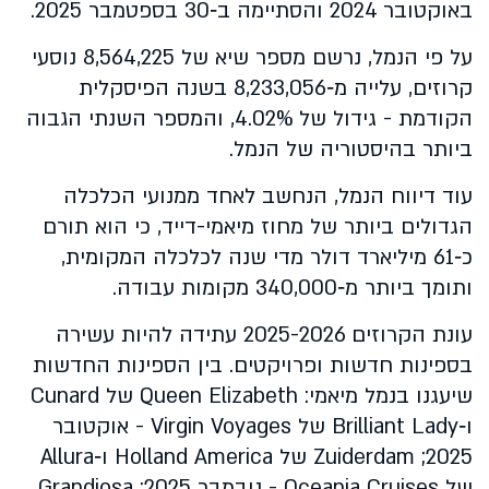
באוקטובר 2024 והסתיימה ב‑30 בספטמבר 2025.
על פי הנמל, נרשם מספר שיא של 8,564,225 נוסעי
קרוזים, עלייה מ‑8,233,056 בשנה הפיסקלית
הקודמת - גידול של 4.02%, והמספר השנתי הגבוה
ביותר בהיסטוריה של הנמל.
עוד דיווח הנמל, הנחשב לאחד ממנועי הכלכלה
הגדולים ביותר של מחוז מיאמי-דייד, כי הוא תורם
כ‑61 מיליארד דולר מדי שנה לכלכלה המקומית,
ותומך ביותר מ‑340,000 מקומות עבודה.
עונת הקרוזים 2025-2026 עתידה להיות עשירה
בספינות חדשות ופרויקטים. בין הספינות החדשות
שיעגנו בנמל מיאמי: Queen Elizabeth של Cunard
ו‑Brilliant Lady של Virgin Voyages - אוקטובר
2025; Zuiderdam של Holland America ו‑Allura
של Oceania Cruises - נובמבר 2025; Grandiosa