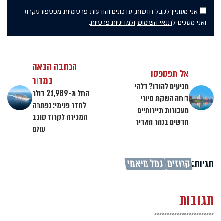
אני מעוניין לקבל חדשות, עדכונים והודעות פרסומיות מפספורטקרוז
ואני מסכים ל
תנאי השימוש
ולמדיניות פרטיות
.
הכתבה הבאה
אל תפספסו
במדור
מגיעים להודו? דלהי
החל מ-21,989 דולר
דוחה השקת סיורי
לחדר פנימי: נפתחה
מעבורות תיירותיים
המכירה לקרוז סובב
חדשים בנהר האדיר
עולם
תגיות:
קרוזים
נמל מיאמי
תגובות