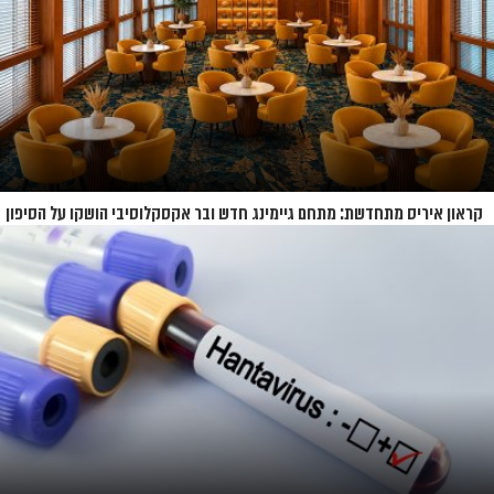
קראון איריס מתחדשת: מתחם גיימינג חדש ובר אקסקלוסיבי הושקו על הסיפון