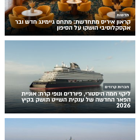
חדשות
קראון איריס מתחדשת: מתחם גיימינג חדש ובר
אקסקלוסיבי הושקו על הסיפון
חברות קרוזים
ליקוי חמה היסטורי, פיורדים ונופי קרח: אוניית
הפאר החדשה של ענקית השייט תושק בקיץ
2026