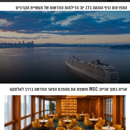
התפרצות נגיף ההנטה בלב ים: הדילמות החדשות של תעשיית הקרוזים
אנייה בתוך אנייה: MSC חושפת את מהפכת הפאר החדשה בדרך לאלסקה