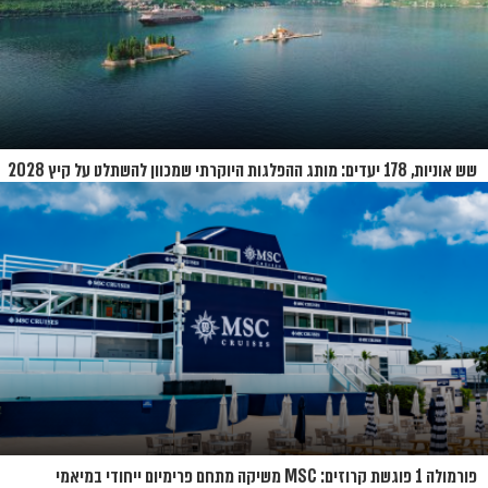
שש אוניות, 178 יעדים: מותג ההפלגות היוקרתי שמכוון להשתלט על קיץ 2028
פורמולה 1 פוגשת קרוזים: MSC משיקה מתחם פרימיום ייחודי במיאמי