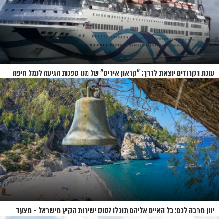
עונת הקרוזים יוצאת לדרך: "קראון איריס" של מנו ספנות הגיעה לנמל חיפה
יוון מחכה לכם: כל האיים אליהם תוכלו לטוס ישירות הקיץ מישראל - מצעד