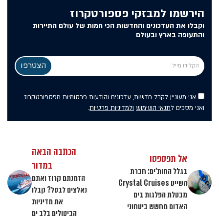
הירשמו למבזקי פספורטקרוז
וקבלו את העדכונים והחדשות הכי חמות של עולם התיירות
והתעופה בארץ ובעולם
אני מעוניין לקבל חדשות, עדכונים והודעות פרסומיות מפספורטקרוז
ואני מסכים ל
תנאי השימוש
ולמדיניות פרטיות
.
הכתבה הבאה
אל תפספסו
במדור
בגלל החות'ים: חברת
הזמנתם קרוז ואתם
השייט Crystal Cruises
נאלצים לבטל? קבלו
מבטלת הפלגות בים
את מדיניות
האדום מחשש ביטחוני
הביטולים בלב ים