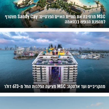
MSC מרחיבה את חוויית האיים הפרטיים: Sandy Cay מצטרף
למהפכת הנופש בבהאמה
מהקריביים ועד אלסקה: MSC מציעה הפלגות החל מ-673 דולר