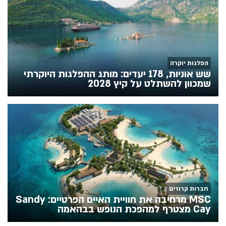
הפלגות יוקרה
שש אוניות, 178 יעדים: מותג ההפלגות היוקרתי
שמכוון להשתלט על קיץ 2028
חברות קרוזים
MSC מרחיבה את חוויית האיים הפרטיים: Sandy
Cay מצטרף למהפכת הנופש בבהאמה