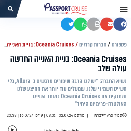
שתפו בפייסבוק
שתפו במייל
הדפסה
שתפו בוואטסאפ
שתפו בטוויטר
פספורט
חברות קרוזים
Oceania Cruises: בניית האנייה החדשה עולה שלב
Oceania Cruises: בניית האנייה החדשה
עולה שלב
נשיא החברה: "יש לנו הרבה שיפורים מרגשים ב-Allura, כלי
השייט השמיני שלנו, שמעלים עוד יותר את ההיצע שלנו
ומחזקים את Oceania Cruises כמותג השייט
האולטרה-פרימיום היחיד"
ספיר פרץ זילברמן
פורסם 02.07.24 | 08:31
|
עודכן 16.07.24 | 20:38