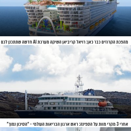
מהפכת הקרוזים כבר כאן: רויאל קריביאן השיקה מערכת AI חדשה שתתכנן לכם
את כל ההפלגה
אחרי 3 מקרי מוות על הספינה: ראש ארגון הבריאות העולמי - “הסיכון נמוך”