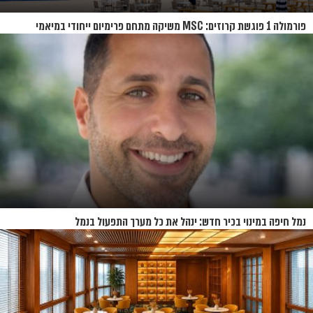
פורמולה 1 פוגשת קרוזים: MSC משיקה מתחם פרימיום ייחודי במיאמי
נמל חיפה במינוי בכיר חדש: ינהל את כל מערך התפעול בנמל