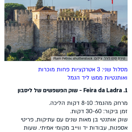
טירת סנט ג'ורג'. צילום: Plam Petrov, shutterstock
מסלול שני: 3 אטרקציות פחות מוכרות
ואותנטיות ממש ליד הנמל
1.
Feira da Ladra
- שוק הפשפשים של ליסבון
מרחק מהנמל: 8-10 דקות הליכה.
זמן ביקור: 30-60 דקות.
שוק אותנטי בן מאות שנים עם עתיקות, פריטי
אספנות, עבודות יד ווייב מקומי אמיתי. שעות