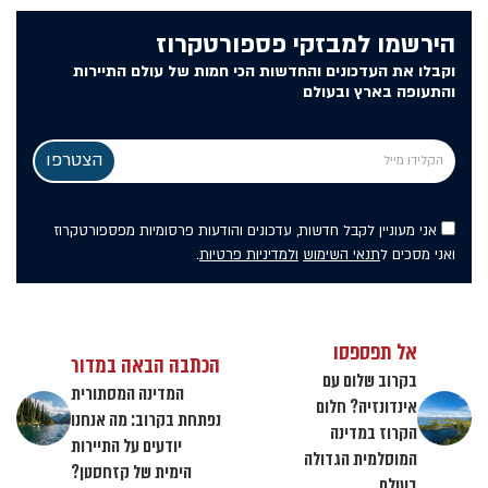
הירשמו למבזקי פספורטקרוז
וקבלו את העדכונים והחדשות הכי חמות של עולם התיירות
והתעופה בארץ ובעולם
אני מעוניין לקבל חדשות, עדכונים והודעות פרסומיות מפספורטקרוז
ואני מסכים ל
תנאי השימוש
ולמדיניות פרטיות
.
אל תפספסו
הכתבה הבאה במדור
בקרוב שלום עם
המדינה המסתורית
אינדונזיה? חלום
נפתחת בקרוב: מה אנחנו
הקרוז במדינה
יודעים על התיירות
המוסלמית הגדולה
הימית של קזחסטן?
בעולם