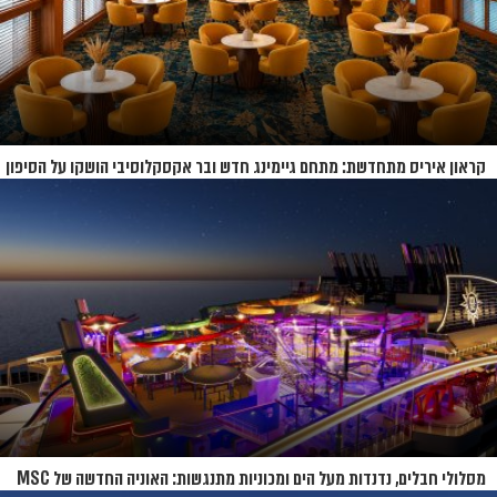
קראון איריס מתחדשת: מתחם גיימינג חדש ובר אקסקלוסיבי הושקו על הסיפון
מסלולי חבלים, נדנדות מעל הים ומכוניות מתנגשות: האוניה החדשה של MSC