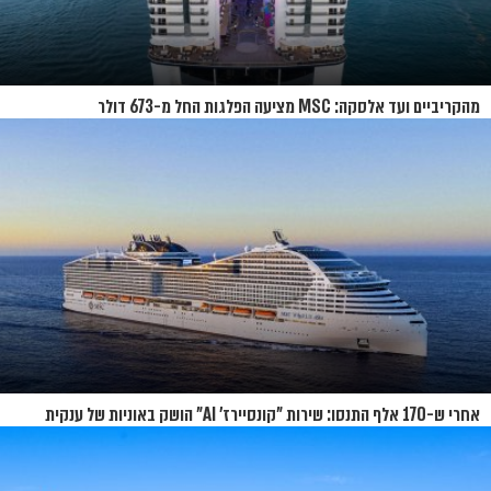
מהקריביים ועד אלסקה: MSC מציעה הפלגות החל מ-673 דולר
אחרי ש-170 אלף התנסו: שירות "קונסיירז' AI" הושק באוניות של ענקית
הקרוזים