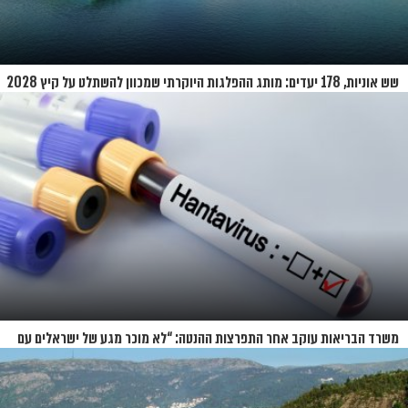
שש אוניות, 178 יעדים: מותג ההפלגות היוקרתי שמכוון להשתלט על קיץ 2028
משרד הבריאות עוקב אחר התפרצות ההנטה: “לא מוכר מגע של ישראלים עם
החולים”