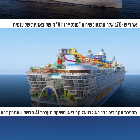
אחרי ש-170 אלף התנסו: שירות "קונסיירז' AI" הושק באוניות של ענקית
הקרוזים
מהפכת הקרוזים כבר כאן: רויאל קריביאן השיקה מערכת AI חדשה שתתכנן לכם
את כל ההפלגה