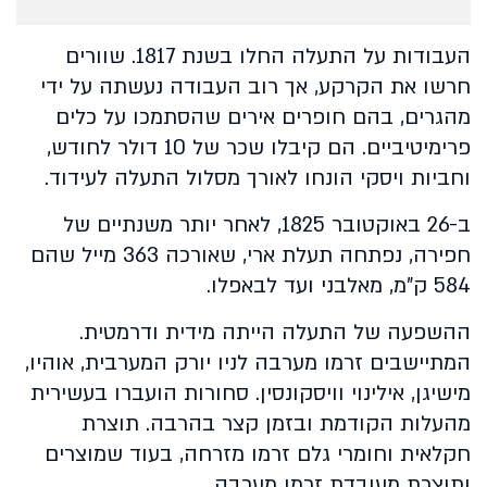
העבודות על התעלה החלו בשנת 1817. שוורים
חרשו את הקרקע, אך רוב העבודה נעשתה על ידי
מהגרים, בהם חופרים אירים שהסתמכו על כלים
פרימיטיביים. הם קיבלו שכר של 10 דולר לחודש,
וחביות ויסקי הונחו לאורך מסלול התעלה לעידוד.
ב-26 באוקטובר 1825, לאחר יותר משנתיים של
חפירה, נפתחה תעלת ארי, שאורכה 363 מייל שהם
584 ק"מ, מאלבני ועד לבאפלו.
ההשפעה של התעלה הייתה מידית ודרמטית.
המתיישבים זרמו מערבה לניו יורק המערבית, אוהיו,
מישיגן, אילינוי וויסקונסין. סחורות הועברו בעשירית
מהעלות הקודמת ובזמן קצר בהרבה. תוצרת
חקלאית וחומרי גלם זרמו מזרחה, בעוד שמוצרים
ותוצרת מעובדת זרמו מערבה.