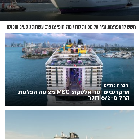
חשש להתפרצות נגיף על ספינת קרוז מול חופי צרפת: עשרות נוסעים הוכנסו
לבידוד
חברות קרוזים
מהקריביים ועד אלסקה: MSC מציעה הפלגות
החל מ-673 דולר