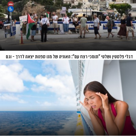
דגלי פלסטין ושלטי "תומכי רצח עם": האוניה של מנו ספנות יצאה לדרך - וגם
המחאות