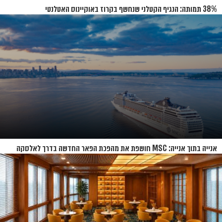
38% תמותה: הנגיף הקטלני שנחשף בקרוז באוקיינוס האטלנטי
אנייה בתוך אנייה: MSC חושפת את מהפכת הפאר החדשה בדרך לאלסקה