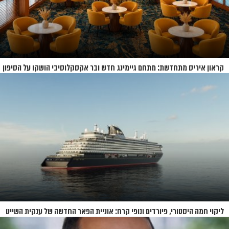
קראון איריס מתחדשת: מתחם גיימינג חדש ובר אקסקלוסיבי הושקו על הסיפון
ליקוי חמה היסטורי, פיורדים ונופי קרח: אוניית הפאר החדשה של ענקית השייט
תושק בקיץ 2026