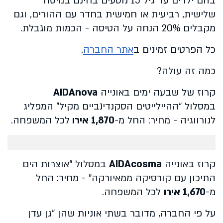
בהם ילדים עד גיל 15 נוסעים בחינם במיטה
שלישית, רביעית או חמישית בחדר עם ההורים, וגם
מקבלים 20% הנחה על הטיסה - הכמות מוגבלת.
כל הפרטים זמינים ב
אתר החברה
.
כמה זה עולה?
קרוז של שבעה ימים באונייה
AIDAnova
במסלול “ההיילייטים הסקנדינביים מקיל” המפליג
לנורווגיה - מחיר: החל מ-
1,870 אירו
לכל המשפחה.
קרוז באונייה
AIDAcosma
במסלול “אוצרות הים
התיכון עם קורסיקה ממאיורקה” - מחיר: החל
מ-
1,670 אירו
לכל המשפחה.
על פי החברה, מדובר בשתי אוניות שהן "גן עדן