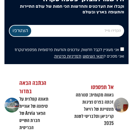
וקבלו את העדכונים והחדשות הכי חמות של עולם התיירות
והתעופה בארץ ובעולם
אני מעוניין לקבל חדשות, עדכונים והודעות פרסומיות מפספורטקרוז
ואני מסכים ל
תנאי השימוש
ולמדיניות פרטיות
.
הכתבה הבאה
אל תפספסו
במדור
גאווה מקומית: סנורמה
תאונה קטלנית על
זכתה בפרס נציגות
סיפונה של אוניית
מצטיינת של רויאל
הפאר Arvia של
קריביאן וסלבריטי לשנת
חברת השייט
2025
הבריטית