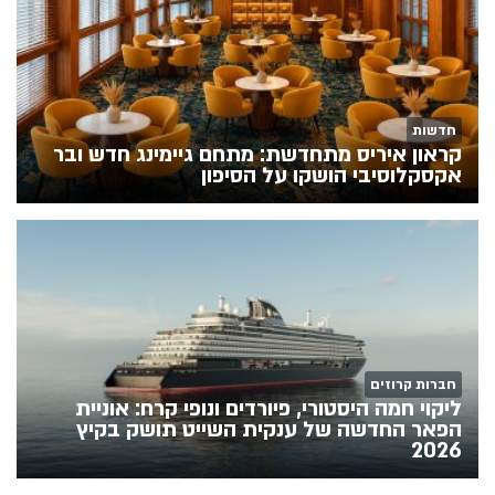
חדשות
קראון איריס מתחדשת: מתחם גיימינג חדש ובר
אקסקלוסיבי הושקו על הסיפון
חברות קרוזים
ליקוי חמה היסטורי, פיורדים ונופי קרח: אוניית
הפאר החדשה של ענקית השייט תושק בקיץ
2026