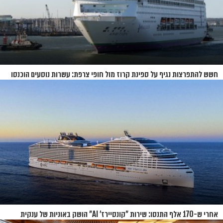
חשש להתפרצות נגיף על ספינת קרוז מול חופי צרפת: עשרות נוסעים הוכנסו
לבידוד
אחרי ש-170 אלף התנסו: שירות "קונסיירז' AI" הושק באוניות של ענקית