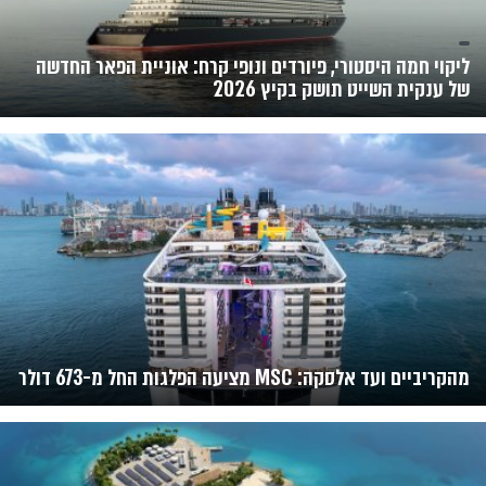
ליקוי חמה היסטורי, פיורדים ונופי קרח: אוניית הפאר החדשה
של ענקית השייט תושק בקיץ 2026
מהקריביים ועד אלסקה: MSC מציעה הפלגות החל מ-673 דולר