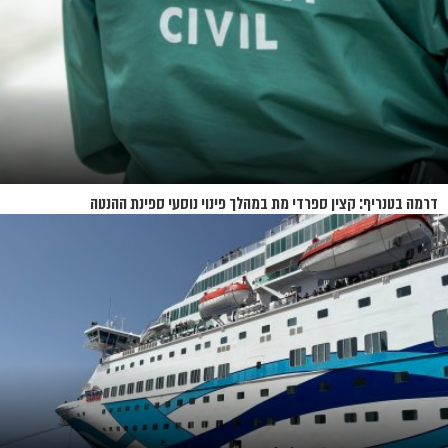
דרמה בטנריף: קצין ספרדי מת במהלך פינוי נוסעי ספינת ההנטה