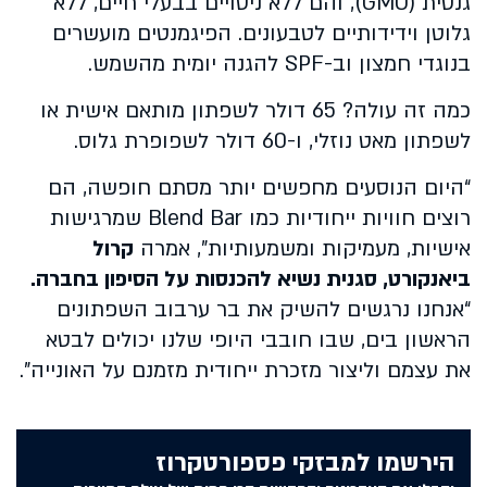
גנטית (GMO), והם ללא ניסויים בבעלי חיים, ללא
גלוטן וידידותיים לטבעונים. הפיגמנטים מועשרים
בנוגדי חמצון וב-SPF להגנה יומית מהשמש.
כמה זה עולה? 65 דולר לשפתון מותאם אישית או
לשפתון מאט נוזלי, ו-60 דולר לשפופרת גלוס.
“היום הנוסעים מחפשים יותר מסתם חופשה, הם
רוצים חוויות ייחודיות כמו Blend Bar שמרגישות
אישיות, מעמיקות ומשמעותיות", אמרה
קרול
ביאנקורט, סגנית נשיא להכנסות על הסיפון בחברה.
“אנחנו נרגשים להשיק את בר ערבוב השפתונים
הראשון בים, שבו חובבי היופי שלנו יכולים לבטא
את עצמם וליצור מזכרת ייחודית מזמנם על האונייה".
הירשמו למבזקי פספורטקרוז