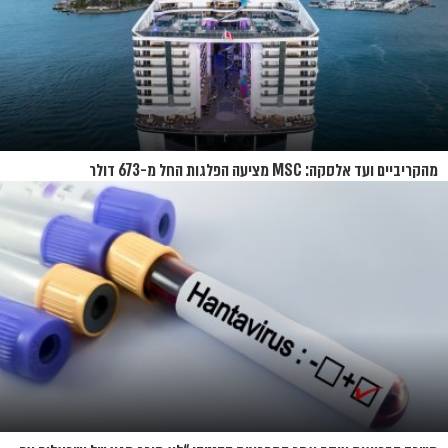
מהקריביים ועד אלסקה: MSC מציעה הפלגות החל מ-673 דולר