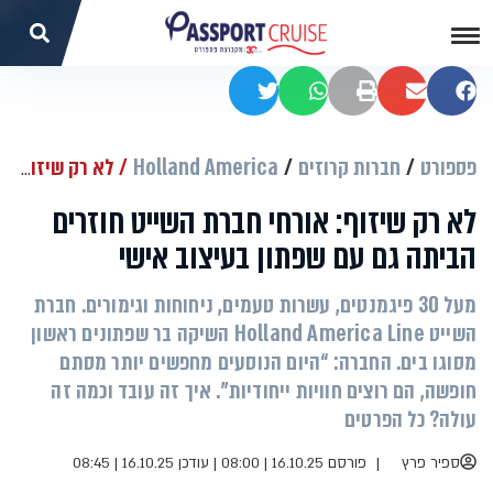
שתפו בפייסבוק
שתפו במייל
הדפסה
שתפו בוואטסאפ
שתפו בטוויטר
פספורט
חברות קרוזים
Holland America
לא רק שיזוף: אורחי חברת השייט חוזרים הביתה גם עם שפתון בעיצוב אישי
לא רק שיזוף: אורחי חברת השייט חוזרים
הביתה גם עם שפתון בעיצוב אישי
מעל 30 פיגמנטים, עשרות טעמים, ניחוחות וגימורים. חברת
השייט Holland America Line השיקה בר שפתונים ראשון
מסוגו בים. החברה: “היום הנוסעים מחפשים יותר מסתם
חופשה, הם רוצים חוויות ייחודיות". איך זה עובד וכמה זה
עולה? כל הפרטים
ספיר פרץ
פורסם 16.10.25 | 08:00
|
עודכן 16.10.25 | 08:45