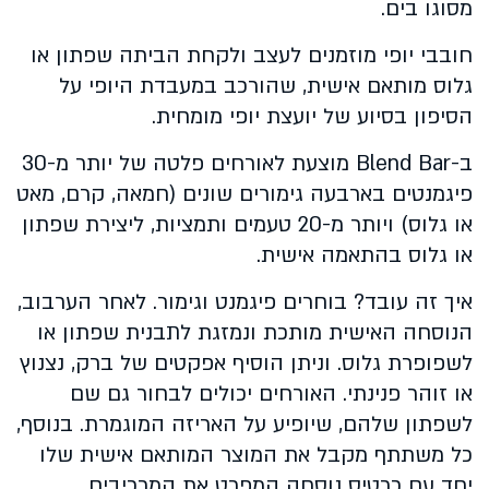
מסוגו בים.
חובבי יופי מוזמנים לעצב ולקחת הביתה שפתון או
גלוס מותאם אישית, שהורכב במעבדת היופי על
הסיפון בסיוע של יועצת יופי מומחית.
ב-Blend Bar מוצעת לאורחים פלטה של יותר מ-30
פיגמנטים בארבעה גימורים שונים (חמאה, קרם, מאט
או גלוס) ויותר מ-20 טעמים ותמציות, ליצירת שפתון
או גלוס בהתאמה אישית.
איך זה עובד? בוחרים פיגמנט וגימור. לאחר הערבוב,
הנוסחה האישית מותכת ונמזגת לתבנית שפתון או
לשפופרת גלוס. וניתן הוסיף אפקטים של ברק, נצנוץ
או זוהר פנינתי. האורחים יכולים לבחור גם שם
לשפתון שלהם, שיופיע על האריזה המוגמרת. בנוסף,
כל משתתף מקבל את המוצר המותאם אישית שלו
יחד עם כרטיס נוסחה המפרט את המרכיבים