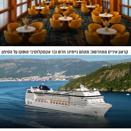
קראון איריס מתחדשת: מתחם גיימינג חדש ובר אקסקלוסיבי הושקו על הסיפון