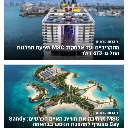
חברות קרוזים
מהקריביים ועד אלסקה: MSC מציעה הפלגות
החל מ-673 דולר
חברות קרוזים
MSC מרחיבה את חוויית האיים הפרטיים: Sandy
Cay מצטרף למהפכת הנופש בבהאמה