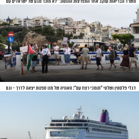
משרד הבריאות עוקב אחר התפרצות ההנטה: “לא מוכר מגע של ישראלים עם
החולים”
דגלי פלסטין ושלטי "תומכי רצח עם": האוניה של מנו ספנות יצאה לדרך - וגם
המחאות