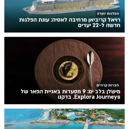
הפלגות יוקרה
רויאל קריביאן מרחיבה לאסיה: עונת הפלגות
חדשה ל-22 יעדים
חברות קרוזים
מישלן בלב ים: 9 מסעדות באניית הפאר של
Explora Journeys. בדקנו