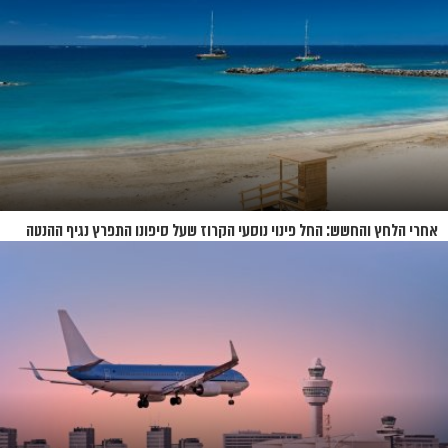
אחרי הלחץ והחשש: החל פינוי נוסעי הקרוז שעל סיפונו התפרץ נגיף ההנטה