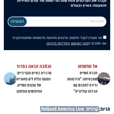
וקבלו את העדכונים והחדשות הכי חמות של עולם התיירות
והתעופה בארץ ובעולם
אני מעוניין לקבל חדשות, עדכונים והודעות פרסומיות מפספורטקרוז
ואני מסכים ל
תנאי השימוש
ולמדיניות פרטיות
.
אל תפספסו
הכתבה הבאה במדור
חברת השייט
טרגדיה באיים הקריביים:
שמבטיחה: "הזדמנות
נוסעת נפלה לים מאונייה
נדירה למפגש עם
של ענקית השייט.
אגדות קולינריה"
החיפושים הופסקו
תגיות:
קרוזים
Holland America Line