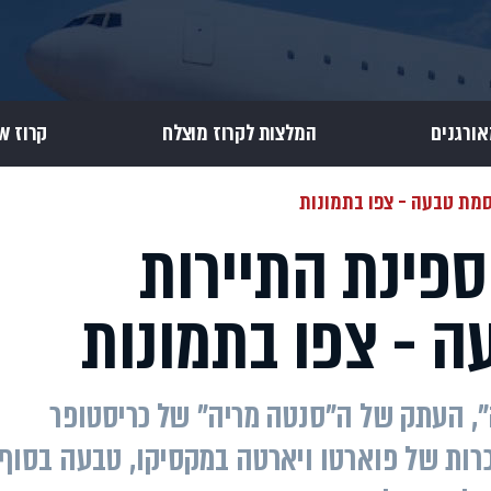
אורגנים
המלצות לקרוז מוצלח
קרוז Review
סמת טבעה - צפו בתמונות
ספינת התיירות
 - צפו בתמונות
", העתק של ה"סנטה מריה" של כריסטופר
רות של פוארטו ויארטה במקסיקו, טבעה בסוף