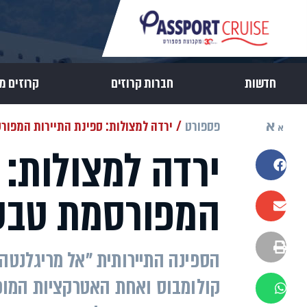
חדשות
חברות קרוזים
קרוזים מ
א
פספורט
ירדה למצולות: ספינת התיירות המפור
א
ירדה למצולות: 
שתפו בפייסבוק
המפורסמת טבעה
שתפו במייל
הדפסה
הספינה התיירותית "אל מריגלנטה
קולומבוס ואחת האטרקציות המוכ
שתפו בוואטסאפ