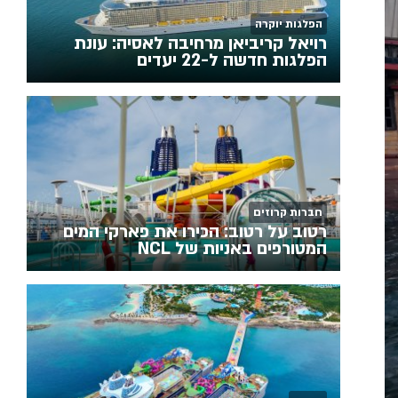
הפלגות יוקרה
רויאל קריביאן מרחיבה לאסיה: עונת
הפלגות חדשה ל-22 יעדים
חברות קרוזים
רטוב על רטוב: הכירו את פארקי המים
המטורפים באניות של NCL