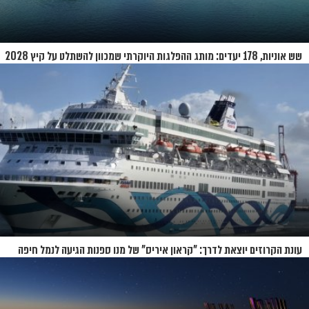
שש אוניות, 178 יעדים: מותג ההפלגות היוקרתי שמכוון להשתלט על קיץ 2028
עונת הקרוזים יוצאת לדרך: "קראון איריס" של מנו ספנות הגיעה לנמל חיפה