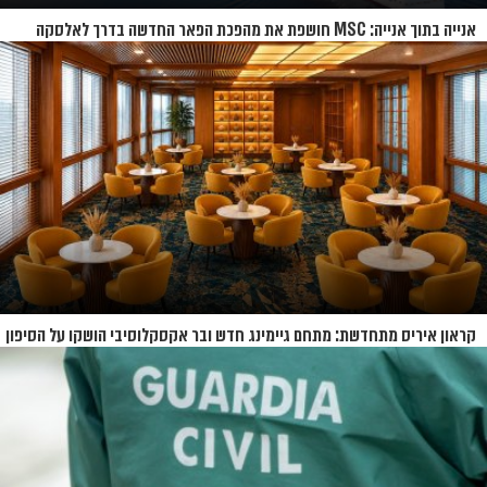
אנייה בתוך אנייה: MSC חושפת את מהפכת הפאר החדשה בדרך לאלסקה
קראון איריס מתחדשת: מתחם גיימינג חדש ובר אקסקלוסיבי הושקו על הסיפון