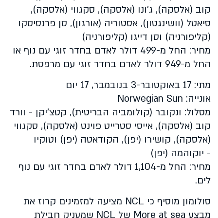
קוב (אלסקה), ג'ונו (אלסקה), סקגווי (אלסקה),
סיאטל (וושינגטון), אסטוריה (אורגון), סן פרנסיסקו
(קליפורניה) וסן דייגו (קליפורניה)
מחיר: החל מ-499 דולר לאדם בחדר זוגי עם נוף או
החל מ-949 דולר לאדם בחדר זוגי עם מרפסת
.
מתי: 17 באוקטובר-3 בנובמבר, 17 יום
אונייה:
Norwegian Sun
מסלול: ונקובר (קולומביה הבריטית), קטצ'יקן - וורד
קוב (אלסקה), אייסי סטרייט פוינט (אלסקה), סקגווי
(אלסקה), קושירו (יפן), הקודאטה (יפן) וטוקיו
- יוקוהמה (יפן)
מחיר: החל מ-1,104 דולר לאדם בחדר זוגי עם נוף
לים
.
סולומון מוסיף כי NCL מציעה למזמינים קרוז את
מבצע
More at sea
של
NCL
שמעניק חבילת