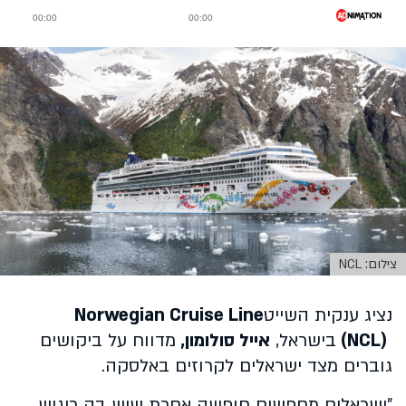
צילום: NCL
נציג ענקית השייט
Norwegian Cruise Line
(NCL)
בישראל,
אייל סולומון,
מדווח על ביקושים
גוברים מצד ישראלים לקרוזים באלסקה.
"
ישראלים מחפשים חופשה אחרת שיש בה ריגוש