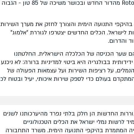
בסוף 2026. הן יצוידו בטכנולוגיית Rotor Tug מהדור החדש ובכושר משיכה של 85 טון - הגבוה
היקפי התנועה הימית והצורך לחזק את מערך השירות
ות לישראל. הכלים החדשים יצטרפו לגוררת "אלמוג"
 והדרום.
 הם שער הכניסה של הכלכלה הישראלית. החלטתנו
ותית בבולגריה היא ביטוי למדיניות ברורה: לא ניכנע
נמלים, על רציפות השירות ועל עצמאות הפעולה של
המתקדם בעולם כדי לספק שירות איכותי, יעיל ובטוח לכל
גוררות החדשות הן חלק בלתי נפרד מהיערכותנו לשנים
יד לרשות נמלי ישראל את הכלים הטכנולוגיים
ה המתמדת בהיקפי התנועה הימית. משרד התחבורה