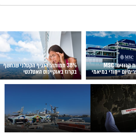
פורמולה 1 פוגשת קרוזים: MSC
38% תמותה: הנגיף הקטלני שנחשף
מיום ייחודי במיאמי
בקרוז באוקיינוס האטלנטי