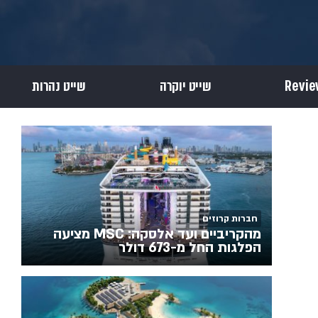
שייט יוקרה
שייט נהרות
חברות קרוזים
מהקריביים ועד אלסקה: MSC מציעה
הפלגות החל מ-673 דולר