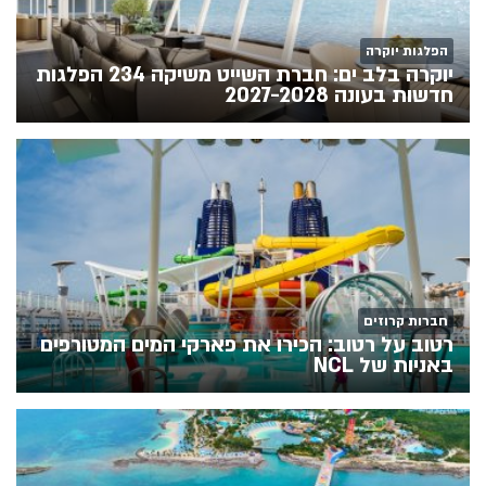
הפלגות יוקרה
יוקרה בלב ים: חברת השייט משיקה 234 הפלגות
חדשות בעונה 2027-2028
חברות קרוזים
רטוב על רטוב: הכירו את פארקי המים המטורפים
באניות של NCL