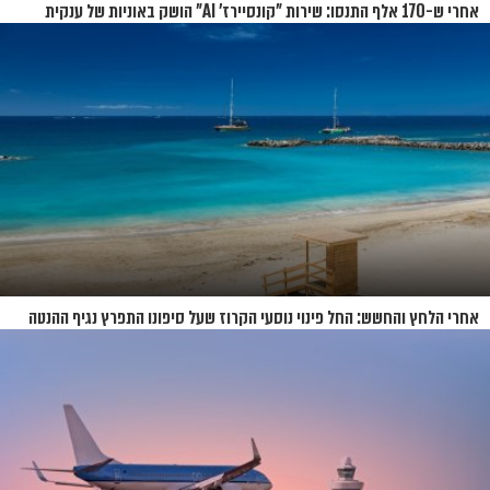
אחרי ש-170 אלף התנסו: שירות "קונסיירז' AI" הושק באוניות של ענקית
הקרוזים
אחרי הלחץ והחשש: החל פינוי נוסעי הקרוז שעל סיפונו התפרץ נגיף ההנטה