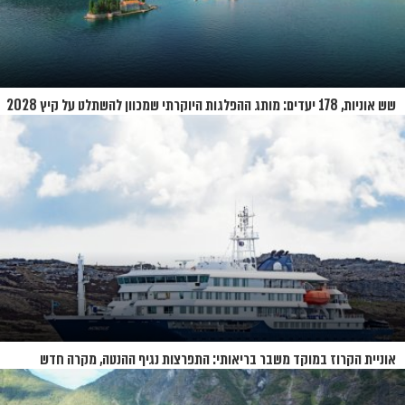
שש אוניות, 178 יעדים: מותג ההפלגות היוקרתי שמכוון להשתלט על קיץ 2028
אוניית הקרוז במוקד משבר בריאותי: התפרצות נגיף ההנטה, מקרה חדש
בשווייץ ומחלוקת בין מדינות