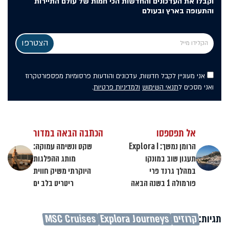
וקבלו את העדכונים והחדשות הכי חמות של עולם התיירות
והתעופה בארץ ובעולם
אני מעוניין לקבל חדשות, עדכונים והודעות פרסומיות מפספורטקרוז
ואני מסכים ל
תנאי השימוש
ולמדיניות פרטיות
.
אל תפספסו
הכתבה הבאה במדור
הרומן נמשך: Explora I
שקט ונשימה עמוקה:
תעגון שוב במונקו
מותג ההפלגות
במהלך גרנד פרי
היוקרתי משיק חווית
פורמולה 1 בשנה הבאה
ריטריט בלב ים
תגיות:
קרוזים
Explora Journeys
MSC Cruises