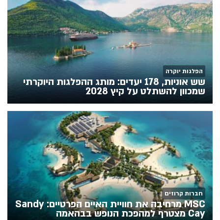
הפלגות יוקרה
שש אוניות, 178 יעדים: מותג ההפלגות היוקרתי
שמכוון להשתלט על קיץ 2028
חברות קרוזים
MSC מרחיבה את חוויית האיים הפרטיים: Sandy
Cay מצטרף למהפכת הנופש בבהאמה