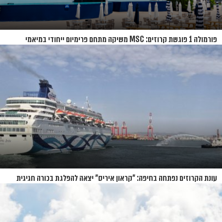
פורמולה 1 פוגשת קרוזים: MSC משיקה מתחם פרימיום ייחודי במיאמי
עונת הקרוזים נפתחה בחיפה: "קראון איריס" יצאה להפלגת בכורה חגיגית