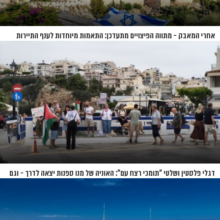
אחרי המאבק - מתווה הפיצויים מתעדכן: התאמות מיוחדות לענף התיירות
דגלי פלסטין ושלטי "תומכי רצח עם": האוניה של מנו ספנות יצאה לדרך - וגם
המחאות