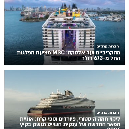
חברות קרוזים
מהקריביים ועד אלסקה: MSC מציעה הפלגות
החל מ-673 דולר
חברות קרוזים
ליקוי חמה היסטורי, פיורדים ונופי קרח: אוניית
הפאר החדשה של ענקית השייט תושק בקיץ