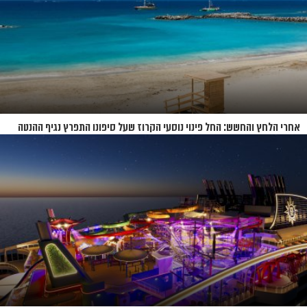
אחרי הלחץ והחשש: החל פינוי נוסעי הקרוז שעל סיפונו התפרץ נגיף ההנטה