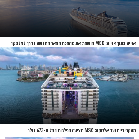
אנייה בתוך אנייה: MSC חושפת את מהפכת הפאר החדשה בדרך לאלסקה
מהקריביים ועד אלסקה: MSC מציעה הפלגות החל מ-673 דולר