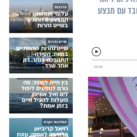
גול והמכובד עם מבצע
צרכנות
על מי מנוחות:
המבצעים החמים
בשייט נהרות
שייט נהרות
שייט נהרות שהסתיים
במוות: הסירה
התהפכה בנהר. רק
אחד שרד
המלצות וטיפים לקרוז מוצלח
בין חיים למוות: מה
גורם לנוסעים ליפול
לים ואיך אוניות
פועלות להציל חיים
בזמן אמת?
הפלגות יוקרה
רויאל קריביאן
מרחיבה לאסיה: עונת