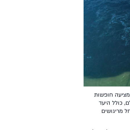
יותר מ-50 שנה, רויאל קריביאן מציעה חופשות
ותר מ-300 יעדים ברחבי העולם, כולל היעד
הגילאים, החל מריגושים