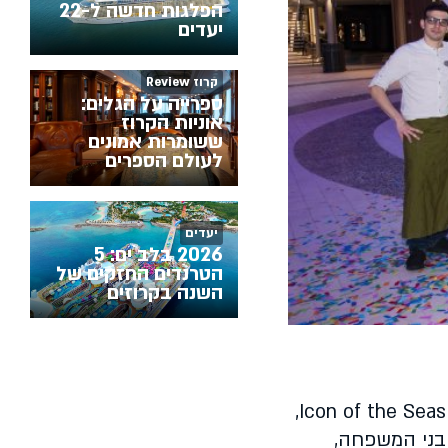
הפלגות חדשה ל-22
יעדים
קרוז Review
ספרייה על הגלים:
אוניות הקרוז
ששומרות אמונים
לעולם הספרים
יעדים
2026 בלב ים: 5
הטרנדים החזקים של
השנה בקרוזים
החברה חגגה את ציון הדרך ההיסטורי והמכובד, בסוף חודש יולי האחרון על סיפונה של האונייה Icon of the Seas,
רידה. בני המשפחה,