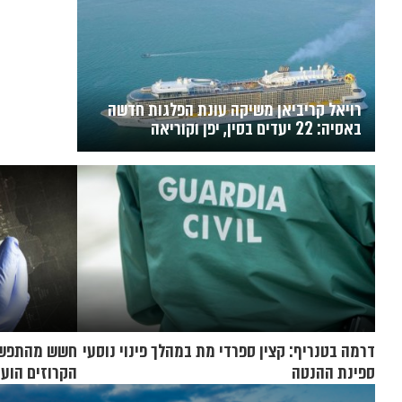
רויאל קריביאן משיקה עונת הפלגות חדשה
באסיה: 22 יעדים בסין, יפן וקוריאה
דרמה בטנריף: קצין ספרדי מת במהלך פינוי נוסעי
חשש מהתפשטו
ספינת ההנטה
הקרוזים הועב