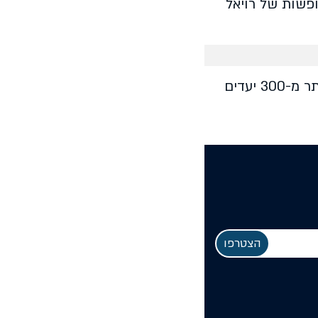
ליהנות מהנחה של עד 100 דולר על כל החופשות של רויאל
רויאל קריביאן מקבוצת רויאל קריביאן (NYSE: RCL), פועלת למעלה מ-50 שנה. כיום מפליגה ליותר מ-300 יעדים