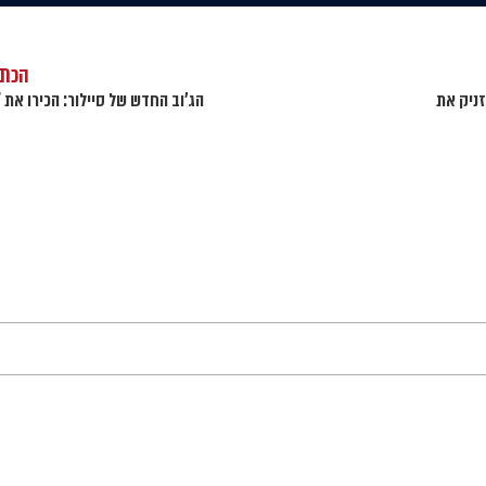
הכתב
זניק את
הג'וב החדש של סיילור: הכירו את 