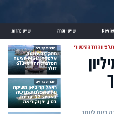
שייט יוקרה
שייט נהרות
חברות קרוזים
מהקריביים ועד
יאן שוברת שיא של 100 מיליון
אלסקה: MSC מציעה
הפלגות החל מ-673
דולר
ך
חברות קרוזים
רויאל קריביאן משיקה
עונת הפלגות חדשה
באסיה: 22 יעדים
בסין, יפן וקוריאה
החברה, המפליגה כיום ליותר