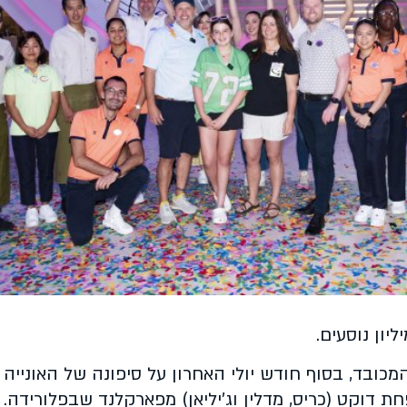
וסע ה-100 מיליון: משפחת דוקט (כריס, מדלין וג'יליאן) מפארקלנד שבפלו