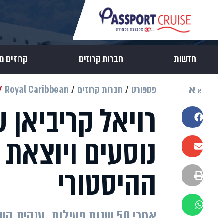
חדשות
חברות קרוזים
קרוזים מ
א
פספורט
חברות קרוזים
Royal Caribbean
א
שתפו בפייסבוק
נוסעים ויוצאת 
שתפו במייל
ההיסטורי
הדפסה
שתפו בוואטסאפ