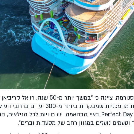
החברה, המיוצגת בישראל על ידי חברת סנורמה, ציינה כי "במשך 
בלתי נשכחות באמצעות צי של 29 ספינות מהפכניות שמבקרות בי
המדורג ביותר של החברה Perfect Day at CocoCay באיי הבהאמה. יש חוויות לכל 
ר וטעמים נועזים במגוון רחב של מסעדות וברים".