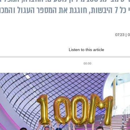
מ-300 יעדים ב-80 מדינות על פני כל 7 היבשות, חוגגת את המספר הע