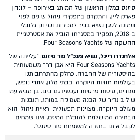
סיזנס במלון הראשון של המותג באירופה – לונדון
פארק ליין, והתקדם בתפקידי ניהול שונים לפני
שמונה לסגן נשיא בכיר למכירות ושיווק גלובלי
ב-2018, תפקיד במסגרתו הוביל את אסטרטגיית
ההשקה של Four Seasons Yachts.
אלחנדרו ריינל, נשיא ומנכ"ל פור סיזנס
: "עלייתה של
Four Seasons Yachts היא אבן דרך משמעותית
בהיסטוריה של החברה, כחלק מהתרחבותנו
בעולמות חוויות היוקרה, בבתי מלון, אתרי נופש,
מגורים, טיסות פרטיות ועכשיו גם בים. בן מביא עמו
שילוב נדיר של הבנה מעמיקה במותג, תובנות
מעולם היוקרה, מצוינות תפעולית וראיית ניהול. הוא
הבחירה המושלמת להובלת המיזם, ואנו שמחים
לקבל אותו בחזרה למשפחת פור סיזנס".