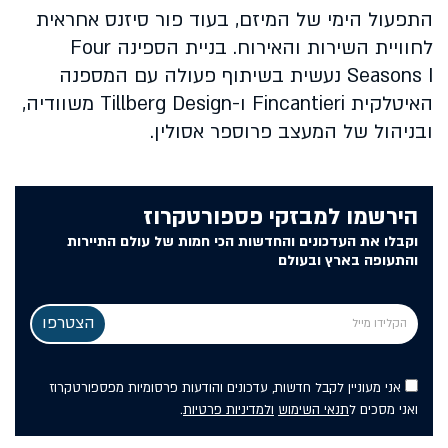
התפעול הימי של המיזם, בעוד פור סיזנס אחראית
לחוויית השירות והאירוח. בניית הספינה Four
Seasons I נעשית בשיתוף פעולה עם המספנה
האיטלקית Fincantieri ו-Tillberg Design משוודיה,
ובניהול של המעצב פרוספר אסולין.
הירשמו למבזקי פספורטקרוז
וקבלו את העדכונים והחדשות הכי חמות של עולם התיירות
והתעופה בארץ ובעולם
אני מעוניין לקבל חדשות, עדכונים והודעות פרסומיות מפספורטקרוז
ואני מסכים ל
תנאי השימוש
ולמדיניות פרטיות
.