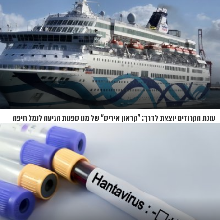
עונת הקרוזים יוצאת לדרך: "קראון איריס" של מנו ספנות הגיעה לנמל חיפה