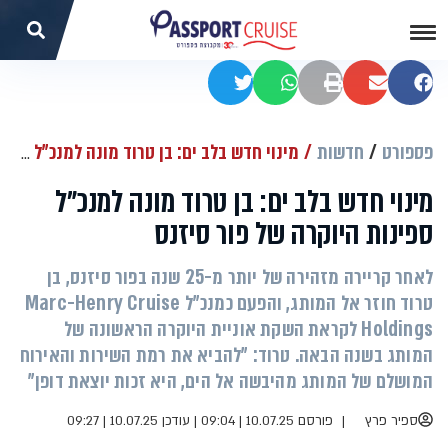
שתפו בפייסבוק
שתפו במייל
הדפסה
שתפו בוואטסאפ
שתפו בטוויטר
פספורט
חדשות
מינוי חדש בלב ים: בן טרוד מונה למנכ"ל ספינות היוקרה של פור סיזנס
מינוי חדש בלב ים: בן טרוד מונה למנכ"ל
ספינות היוקרה של פור סיזנס
לאחר קריירה מזהירה של יותר מ-25 שנה בפור סיזנס, בן
טרוד חוזר אל המותג, והפעם כמנכ"ל Marc-Henry Cruise
Holdings לקראת השקת אוניית היוקרה הראשונה של
המותג בשנה הבאה. טרוד: "להביא את רמת השירות והאירוח
המושלם של המותג מהיבשה אל הים, היא זכות יוצאת דופן"
ספיר פרץ
פורסם 10.07.25 | 09:04
|
עודכן 10.07.25 | 09:27