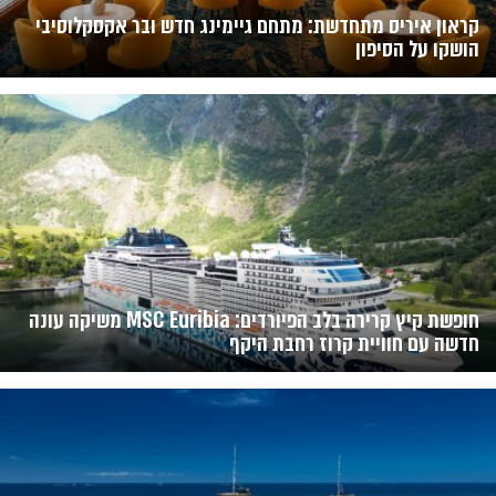
קראון איריס מתחדשת: מתחם גיימינג חדש ובר אקסקלוסיבי
הושקו על הסיפון
חופשת קיץ קרירה בלב הפיורדים: MSC Euribia משיקה עונה
חדשה עם חוויית קרוז רחבת היקף