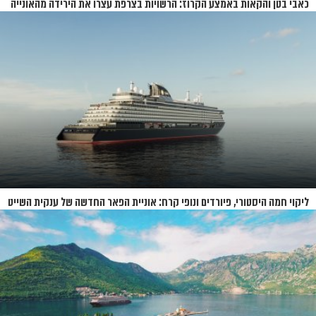
כאבי בטן והקאות באמצע הקרוז: הרשויות בצרפת עצרו את הירידה מהאונייה
ליקוי חמה היסטורי, פיורדים ונופי קרח: אוניית הפאר החדשה של ענקית השייט
תושק בקיץ 2026