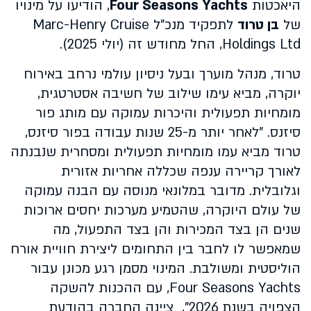
היאכטות
Four Seasons Yachts
, הודיעו על מינויו
של
בן טרוד
לתפקיד מנכ"ל Marc-Henry Cruise
Holdings Ltd, החל מחודש זה (יולי 2025).
טרוד, מנהל מוערך ובעל ניסיון עולמי נרחב באירוח
יוקרה, מביא עימו שילוב של חשיבה אסטרטגית,
מומחיות תפעולית והיכרות עמוקה עם מותג פור
סיזנס. "לאחר יותר מ-25 שנות עבודה בפור סיזנס,
טרוד מביא עמו מומחיות תפעולית ומסחרית שנבנתה
לאורך קריירה ענפה שכללה אחריות אזורית
וגלובלית. מדובר במלונאי מנוסה עם הבנה עמוקה
של עולם היוקרה, שהטמיע מערכות יחסים ארוכות
שנים הן בצד המכירות והן בצד התפעול, מה
שמאפשר לו לחבר בין התחומים ליצירת חוויית אורח
הוליסטית ומשולבת. המינוי מסמן רגע מכונן עבור
Four Seasons Yachts, עם ההכנות להשקה
הצפויה בשנת 2026", ציינה החברה בהודעת