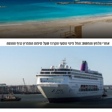
אחרי הלחץ והחשש: החל פינוי נוסעי הקרוז שעל סיפונו התפרץ נגיף ההנטה