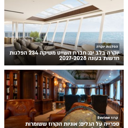
הפלגות יוקרה
יוקרה בלב ים: חברת השייט משיקה 234 הפלגות
חדשות בעונה 2027-2028
קרוז Review
ספרייה על הגלים: אוניות הקרוז ששומרות