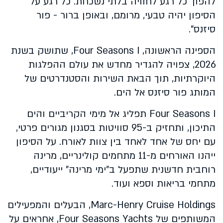
להפוך כל רגע לחוויה בלתי נשכחת. כל רגע על
הסיפון יהיה טבעי, מרומם, ובאופן ברור - פור
סיזנס".
הספינה הראשונה, Four Seasons I, שתושק בשנת
2026, צפויה להגדיר מחדש את עולם ההפלגות
היוקרתיות, תוך הבאת השירות והסטנדרטים של
המותג פור סיזנס אל הים.
Four Seasons I תפליג אל מימי הקריביים והים
התיכון, ותחזיק ב-95 סוויטות בסגנון מגורים פרטי,
עם יחס של אחד לאחד בין צוות לאורח. על הסיפון
ייהנו האורחים מ-11 מתחמים קולינריים, מרינה
רוחבית חדשנית שתפעל ב"ימי מרינה" ייעודיים,
מתחמי בריאות וספא ועוד.
Marc-Henry Cruise Holdings, הבעלים והמפעילים
המשותפים של Four Seasons Yachts, אחראים על