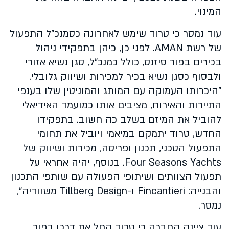
המינוי.
עוד נמסר כי טרוד שימש לאחרונה כסמנכ"ל התפעול
של רשת AMAN. לפני כן, כיהן בתפקידי ניהול
בכירים בפור סיזנס, כולל כמנכ"ל, סגן נשיא אזורי
ולבסוף כסגן נשיא בכיר למכירות ושיווק גלובלי.
"היכרותו העמוקה עם המותג והמוניטין שלו בענפי
התיירות והאירוח, מציבים אותו כמועמד האידיאלי
להוביל את המיזם בשלב כה חשוב. בתפקידו
החדש, טרוד יתמקם במיאמי ויוביל את תחומי
התפעול הטכני, תכנון ופריסה, מכירות ושיווק של
Four Seasons Yachts. בנוסף, יהיה אחראי על
תפעול הצוותים ושיתופי הפעולה עם שותפי התכנון
והבנייה: Fincantieri ו-Tillberg Design משוודיה",
נמסר.
עוד ציינה החברה כי טרוד החל את דרכו בפור