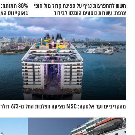
חשש להתפרצות נגיף על ספינת קרוז מול חופי
38% תמותה
צרפת: עשרות נוסעים הוכנסו לבידוד
באוקיינוס הא
מהקריביים ועד אלסקה: MSC מציעה הפלגות החל מ-673 דולר