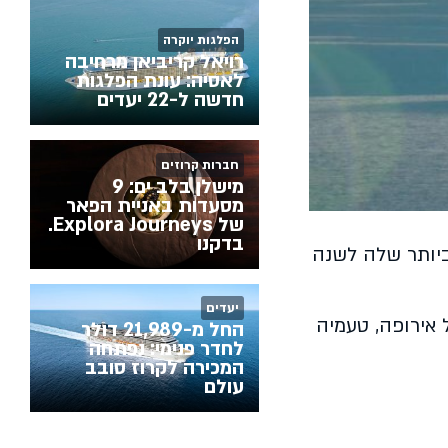
הפלגות יוקרה
רויאל קריביאן מרחיבה
לאסיה: עונת הפלגות
חדשה ל-22 יעדים
חברות קרוזים
מישלן בלב ים: 9
מסעדות באניית הפאר
של Explora Journeys.
בדקנו
יותר שלה לשנה
יעדים
אירופה, טעמיה
החל מ-21,989 דולר
לחדר פנימי: נפתחה
המכירה לקרוז סובב
עולם