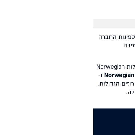
Reg נחשבת לחברה אולטרה יוקרתית כבר למעלה מ-30 שנה. ספינות החברה
ת צפויה
מטה החברה ממוקם במיאמי, והיא מפעילה משרדים נוספים ברחבי העולם. Regent נמצאת בבעלות Norwegian
Norwegian 
ו-
וזים הגדולות,