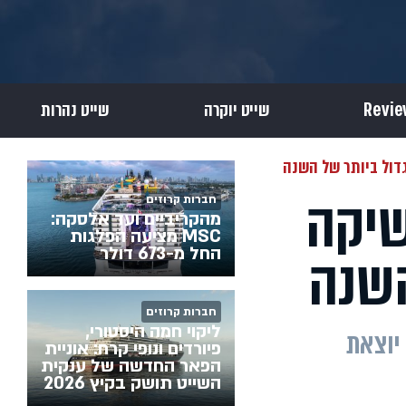
שייט יוקרה
שייט נהרות
דול ביותר של השנה
שיקה
חברות קרוזים
מהקריביים ועד אלסקה:
MSC מציעה הפלגות
השנה
החל מ-673 דולר
חברות קרוזים
ליקוי חמה היסטורי,
אלסקה, אירופה, הקריביים ועוד – חברת השייט Regent Seven Seas Cruises יוצאת
פיורדים ונופי קרח: אוניית
הפאר החדשה של ענקית
השייט תושק בקיץ 2026