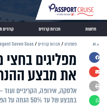
חדשות
חברות קרוזים
קרוזים מ
א
פספורט
חברות קרוזים
egent Seven Seas
א
מפליגים בחצי 
שתפו בפייסבוק
את מבצע ההנחו
שתפו במייל
הדפסה
במבצע של עד 50% הנחה על הפלגות יוקרה בשנים 2025–2026. כל הפרטים
שתפו בוואטסאפ