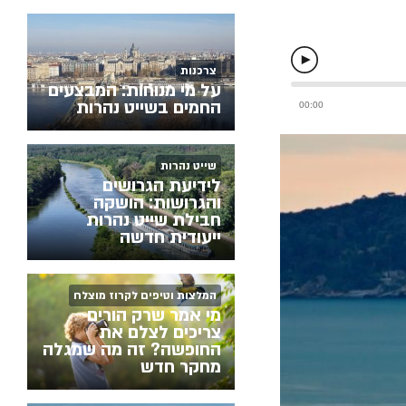
צרכנות
על מי מנוחות: המבצעים
החמים בשייט נהרות
שייט נהרות
לידיעת הגרושים
והגרושות: הושקה
חבילת שייט נהרות
ייעודית חדשה
המלצות וטיפים לקרוז מוצלח
מי אמר שרק הורים
צריכים לצלם את
החופשה? זה מה שמגלה
מחקר חדש