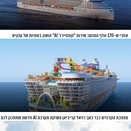
אחרי ש-170 אלף התנסו: שירות "קונסיירז' AI" הושק באוניות של ענקית
הקרוזים
מהפכת הקרוזים כבר כאן: רויאל קריביאן השיקה מערכת AI חדשה שתתכנן לכם
את כל ההפלגה