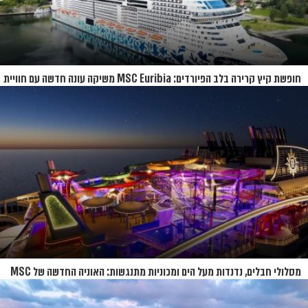
חופשת קיץ קרירה בלב הפיורדים: MSC Euribia משיקה עונה חדשה עם חוויית
קרוז רחבת היקף
מסלולי חבלים, נדנדות מעל הים ומכוניות מתנגשות: האוניה החדשה של MSC
נחשפת