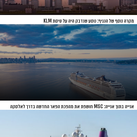
מקרה נוסף של הנגיף: נוסע שנדבק היה על טיסת KLM
אנייה בתוך אנייה: MSC חושפת את מהפכת הפאר החדשה בדרך לאלסקה