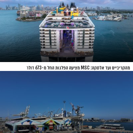
מהקריביים ועד אלסקה: MSC מציעה הפלגות החל מ-673 דולר