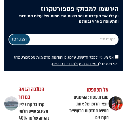
הירשמו למבזקי פספורטקרוז
וקבלו את העדכונים והחדשות הכי חמות של עולם התיירות
והתעופה בארץ ובעולם
אני מעוניין לקבל חדשות, עדכונים והודעות פרסומיות מפספורטקרוז
ואני מסכים ל
תנאי השימוש
ולמדיניות פרטיות
.
הכתבה הבאה
אל תפספסו
במדור
סוגרת עשור: ההישגים
יוצאי הדופן של אחת
קרניבל קרוז ליין
הנשים החזקות בתעשיית
מציגה: שייט חלומי
הקרוזים
בהנחה של עד 40%