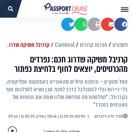
שתפו בפייסבוק
שתפו במייל
הדפסה
שתפו בוואטסאפ
שתפו בטוויטר
פספורט
חברות קרוזים
Carnival
קרניבל משיקה שדרוג חכם: נפרדים מהכרטיסים, יוצאים לחוף בלחיצת כפתור
קרניבל משיקה שדרוג חכם: נפרדים
מהכרטיסים, יוצאים לחוף בלחיצת כפתור
החל מהקיץ – הזמנת טיולים מהאונייה באמצעות אפליקציה,
בלי ניירות ובלי להתבלבל בדרך לחוף. סגן נשיא להפלגות חוף
בקרניבל: "הפלטפורמה החדשה שלנו שמה את הנוחות של
האורחים במרכז"
ספיר פרץ זילברמן
פורסם 11.05.25 | 08:41
|
עודכן 11.05.25 | 09:16