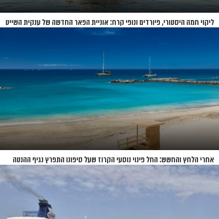
ליקוי חמה היסטורי, פיורדים ונופי קרח: אוניית הפאר החדשה של ענקית השייט
תושק בקיץ 2026
אחרי הלחץ והחשש: החל פינוי נוסעי הקרוז שעל סיפונו התפרץ נגיף ההנטה