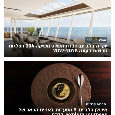
הפלגות יוקרה
יוקרה בלב ים: חברת השייט משיקה 234 הפלגות
חדשות בעונה 2027-2028
חברות קרוזים
מישלן בלב ים: 9 מסעדות באניית הפאר של
Explora Journeys. בדקנו