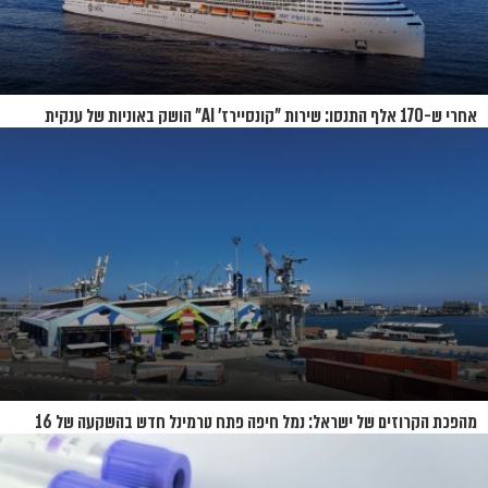
אחרי ש-170 אלף התנסו: שירות "קונסיירז' AI" הושק באוניות של ענקית
הקרוזים
מהפכת הקרוזים של ישראל: נמל חיפה פתח טרמינל חדש בהשקעה של 16
מיליון שקל