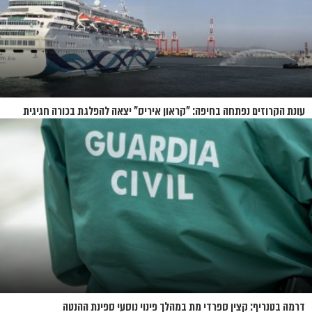
עונת הקרוזים נפתחה בחיפה: "קראון איריס" יצאה להפלגת בכורה חגיגית
דרמה בטנריף: קצין ספרדי מת במהלך פינוי נוסעי ספינת ההנטה