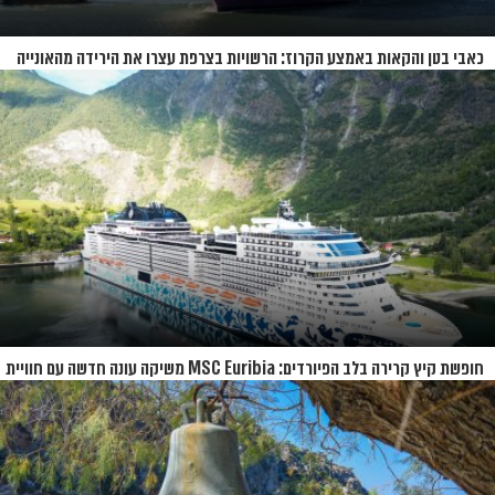
כאבי בטן והקאות באמצע הקרוז: הרשויות בצרפת עצרו את הירידה מהאונייה
חופשת קיץ קרירה בלב הפיורדים: MSC Euribia משיקה עונה חדשה עם חוויית
קרוז רחבת היקף