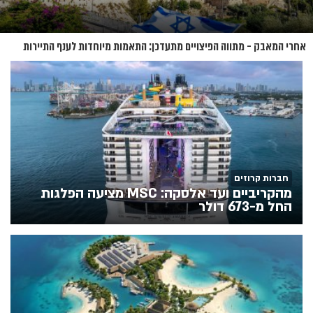
אחרי המאבק - מתווה הפיצויים מתעדכן: התאמות מיוחדות לענף התיירות
חברות קרוזים
מהקריביים ועד אלסקה: MSC מציעה הפלגות
החל מ-673 דולר