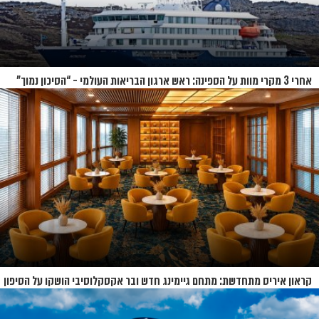
אחרי 3 מקרי מוות על הספינה: ראש ארגון הבריאות העולמי - “הסיכון נמוך”
קראון איריס מתחדשת: מתחם גיימינג חדש ובר אקסקלוסיבי הושקו על הסיפון