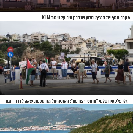
מקרה נוסף של הנגיף: נוסע שנדבק היה על טיסת KLM
דגלי פלסטין ושלטי "תומכי רצח עם": האוניה של מנו ספנות יצאה לדרך - וגם
המחאות